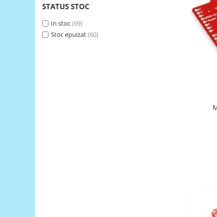
STATUS STOC
RS-485
In stoc
(69)
RTC
Stoc epuizat
(60)
Telecomenzi
Accesorii
Accesorii
Antene
Breadboard
M
Cabluri
Conectori
Cutii
Sticker
Componente
Butoane, Tastaturi
Condensatoare