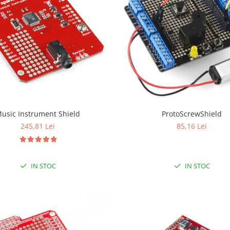
usic Instrument Shield
ProtoScrewShield
245,81 Lei
85,16 Lei
IN STOC
IN STOC