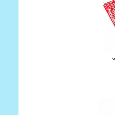
Generale
LED
Microcontrollere AVR
PCB - Placute Circuit
Rezistoare
Creion 3D 3Doodler
Imprimante 3D
Imprimante 3D
3Doodler
Componente
Componente
Componente E3D
Filament Premium ABS 1.75 mm
Filament Premium ABS 3 mm
Filament Premium PLA 1.75 mm