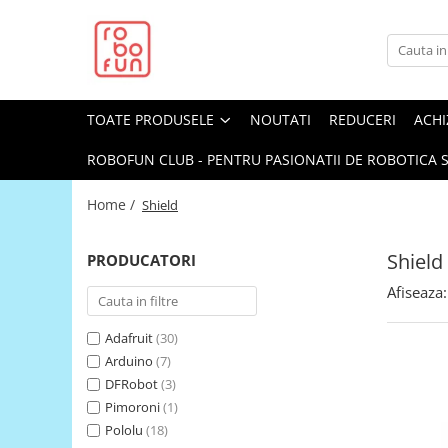
Toate Produsele
Arduino Original
TOATE PRODUSELE
NOUTATI
REDUCERI
ACHI
Arduino Compatibil
Raspberry PI
ROBOFUN CLUB - PENTRU PASIONATII DE ROBOTICA S
Raspberry PI
Home /
Shield
Alimentare
Racire
Shield
PRODUCATORI
Hat
Afiseaza:
Accesorii
Adafruit
(30)
Audio
Arduino
(7)
Cabluri si Conectori
DFRobot
(3)
Camera
Pimoroni
(1)
Pololu
(18)
Cutii