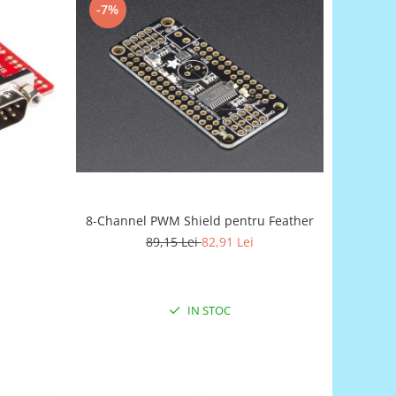
-7%
8-Channel PWM Shield pentru Feather
89,15 Lei
82,91 Lei
IN STOC