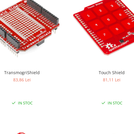
TransmogriShield
Touch Shield
83,86 Lei
81,11 Lei
IN STOC
IN STOC