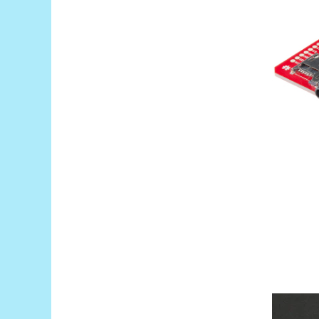
Platforme de dezvoltare
Arduino
Raspberry
.NET
Android
ARM
AVR
Espruino
Feather
Flora
FPGA
Intel
Latte Panda
Micro:bit
Nvidia