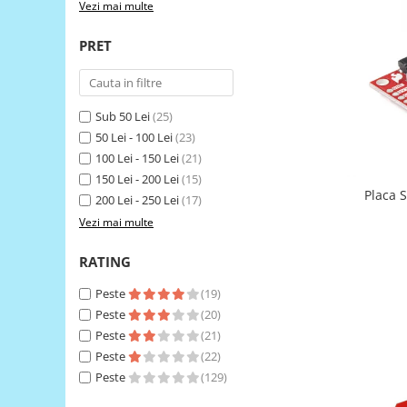
Vezi mai multe
LCD
Module
PRET
Adaptoare si convertoare
ADC
Sub 50 Lei
(25)
Audio
50 Lei - 100 Lei
(23)
CAN
100 Lei - 150 Lei
(21)
Convertor nivel logic
150 Lei - 200 Lei
(15)
Placa 
200 Lei - 250 Lei
(17)
Convertor USB la serial
Vezi mai multe
Datalogger
RATING
LCD
Module
Peste
(19)
Peste
(20)
Multiplexor
Peste
(21)
Radio
Peste
(22)
Releu
Peste
(129)
RS-232