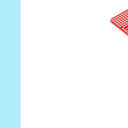
Encoder
Mecanice
Motoare
Micro Metal
Motoare
Motor 25D
Motor 37D
Motoreductor plastic
Stepper
Sub-Micro
Tamiya
Roti si Senile
Rulmenti
Sasiu
Servomotoare
Suruburi, Piulite, Conectare