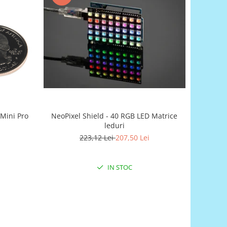
Mini Pro
NeoPixel Shield - 40 RGB LED Matrice
leduri
223,12 Lei
207,50 Lei
IN STOC