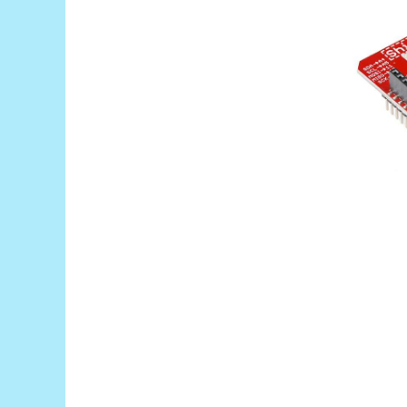
Puzzle mecanic Ugears
Organizator de chei Wunderkey
Constructor foto Mozabrick &
Qbrix
Puzzle lemn Cluebox
Jocuri de societate
Mecanice
3D Printer & CNC
Actuator
Altele
Driver
Altele
DC
Servo
Stepper