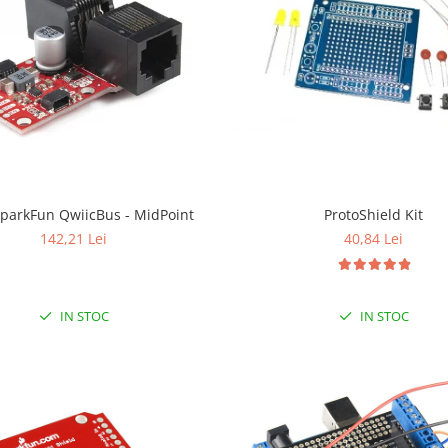
SparkFun QwiicBus - MidPoint
ProtoShield Kit
142,21 Lei
40,84 Lei
IN STOC
IN STOC