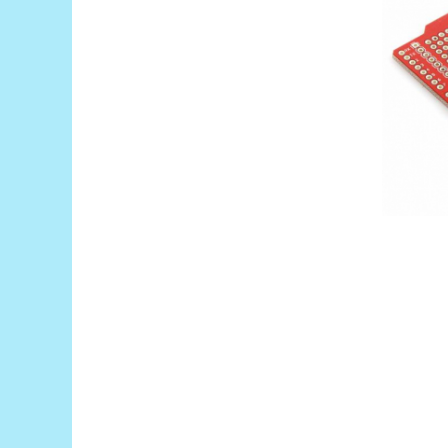
Filamente Speciale
Prusa I3 DIY Kit
Carti
Pentru Incepatori
Kituri incepatori Arduino
Pentru Incepatori
Micro:bit
Junior Robotics
Carti
Junior Robotics
Lego Education
STEM Education
Ugears
Kit Fun
Kit Roboti
Cadouri