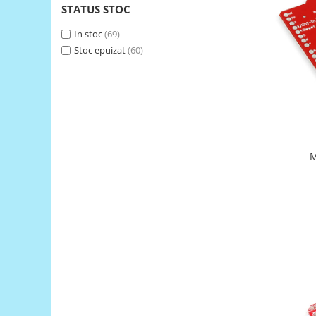
STATUS STOC
RS-485
In stoc
(69)
RTC
Stoc epuizat
(60)
Telecomenzi
Accesorii
Accesorii
Antene
Breadboard
M
Cabluri
Conectori
Cutii
Sticker
Componente
Butoane, Tastaturi
Condensatoare