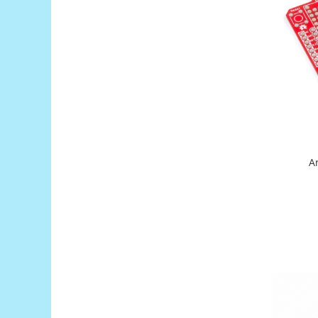
Generale
LED
Microcontrollere AVR
PCB - Placute Circuit
Rezistoare
Creion 3D 3Doodler
Imprimante 3D
Imprimante 3D
3Doodler
Componente
Componente
Componente E3D
Filament Premium ABS 1.75 mm
Filament Premium ABS 3 mm
Filament Premium PLA 1.75 mm