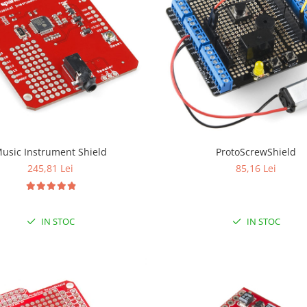
usic Instrument Shield
ProtoScrewShield
245,81 Lei
85,16 Lei
IN STOC
IN STOC