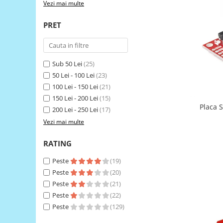
Vezi mai multe
LCD
Module
PRET
Adaptoare si convertoare
ADC
Sub 50 Lei
(25)
Audio
50 Lei - 100 Lei
(23)
CAN
100 Lei - 150 Lei
(21)
Convertor nivel logic
150 Lei - 200 Lei
(15)
Placa 
200 Lei - 250 Lei
(17)
Convertor USB la serial
Vezi mai multe
Datalogger
RATING
LCD
Module
Peste
(19)
Peste
(20)
Multiplexor
Peste
(21)
Radio
Peste
(22)
Releu
Peste
(129)
RS-232