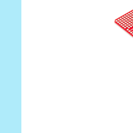
Encoder
Mecanice
Motoare
Micro Metal
Motoare
Motor 25D
Motor 37D
Motoreductor plastic
Stepper
Sub-Micro
Tamiya
Roti si Senile
Rulmenti
Sasiu
Servomotoare
Suruburi, Piulite, Conectare