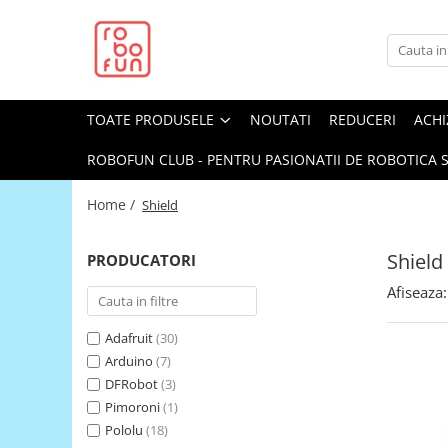
Toate Produsele
Arduino Original
TOATE PRODUSELE
NOUTATI
REDUCERI
ACHI
Arduino Compatibil
Raspberry PI
ROBOFUN CLUB - PENTRU PASIONATII DE ROBOTICA S
Raspberry PI
Home /
Shield
Alimentare
Racire
Shield
PRODUCATORI
Hat
Afiseaza:
Accesorii
Adafruit
(30)
Audio
Arduino
(7)
Cabluri si Conectori
DFRobot
(3)
Camera
Pimoroni
(1)
Pololu
(18)
Cutii