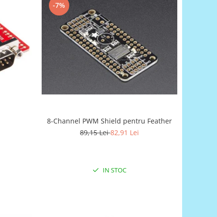
-7%
8-Channel PWM Shield pentru Feather
89,15 Lei
82,91 Lei
IN STOC