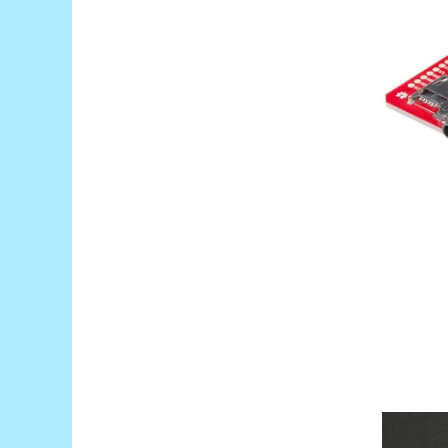
Platforme de dezvoltare
Arduino
Raspberry
.NET
Android
ARM
AVR
Espruino
Feather
Flora
FPGA
Intel
Latte Panda
Micro:bit
Nvidia