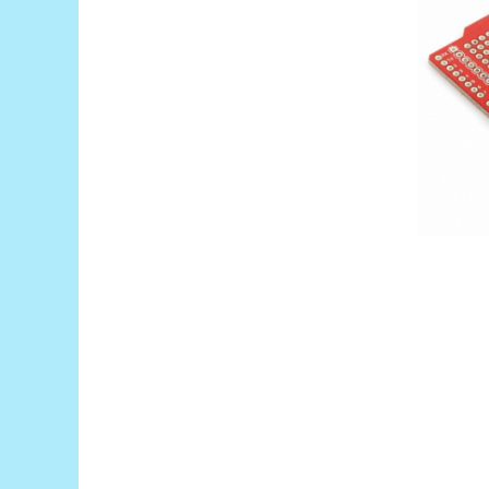
Filamente Speciale
Prusa I3 DIY Kit
Carti
Pentru Incepatori
Kituri incepatori Arduino
Pentru Incepatori
Micro:bit
Junior Robotics
Carti
Junior Robotics
Lego Education
STEM Education
Ugears
Kit Fun
Kit Roboti
Cadouri