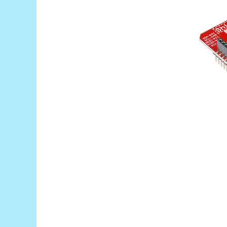
Puzzle mecanic Ugears
Organizator de chei Wunderkey
Constructor foto Mozabrick &
Qbrix
Puzzle lemn Cluebox
Jocuri de societate
Mecanice
3D Printer & CNC
Actuator
Altele
Driver
Altele
DC
Servo
Stepper