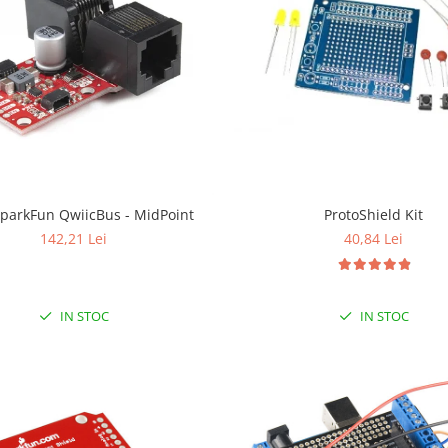
SparkFun QwiicBus - MidPoint
ProtoShield Kit
142,21 Lei
40,84 Lei
IN STOC
IN STOC