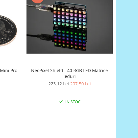
Mini Pro
NeoPixel Shield - 40 RGB LED Matrice
leduri
223,12 Lei
207,50 Lei
IN STOC