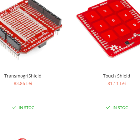
TransmogriShield
Touch Shield
83,86 Lei
81,11 Lei
IN STOC
IN STOC