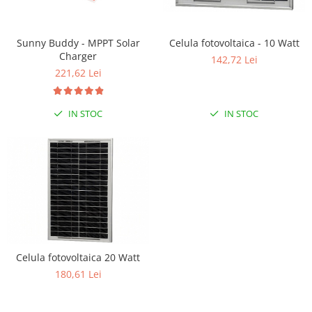
RS-232
Micro:bit
PIR
Motor 25D
Motor 37D
RS-485
Nvidia
Radar
Sunny Buddy - MPPT Solar
Celula fotovoltaica - 10 Watt
Motoreductor plastic
Charger
RTC
Olinuxino
Sonar
142,72 Lei
Stepper
221,62 Lei
Telecomenzi
Photon
Sunet
Sub-Micro
PIC
Tensiune
Tamiya
IN STOC
IN STOC
Platforme de dezvoltare
Termocuple
Roti si Senile
Python
Video
Rulmenti
Teensy
Vreme
Sasiu
Thing
Servomotoare
TI
Suruburi, Piulite, Conectare
Celula fotovoltaica 20 Watt
180,61 Lei