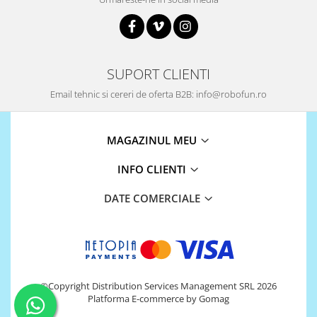
Puzzle mecanic Ugears
Organizator de chei Wunderkey
Constructor foto Mozabrick &
SUPORT CLIENTI
Qbrix
Puzzle lemn Cluebox
Email tehnic si cereri de oferta B2B: info@robofun.ro
Jocuri de societate
Mecanice
MAGAZINUL MEU
3D Printer & CNC
INFO CLIENTI
Actuator
DATE COMERCIALE
Altele
Driver
Altele
DC
Servo
©Copyright Distribution Services Management SRL 2026
Platforma E-commerce by Gomag
Stepper