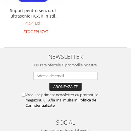
Filamente Speciale
Prusa I3 DIY Kit
Suport pentru senzorul
ultrasonic HC-SR in stil
Carti
cartoon
4,94 Lei
Pentru Incepatori
STOC EPUIZAT
Kituri incepatori Arduino
Pentru Incepatori
Micro:bit
NEWSLETTER
Junior Robotics
Nu rata ofertele si promotiile noastre
Carti
Junior Robotics
Lego Education
Vreau sa primesc newsletter cu promotiile
STEM Education
magazinului. Afla mai multe in
Politica de
Ugears
Confidentialitate
Kit Fun
SOCIAL
Kit Roboti
Cadouri
Urmareste-ne in social media