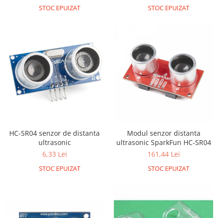
STOC EPUIZAT
STOC EPUIZAT
RS-485
RTC
Telecomenzi
Accesorii
Accesorii
Antene
Breadboard
Cabluri
Conectori
HC-SR04 senzor de distanta
Modul senzor distanta
ultrasonic
ultrasonic SparkFun HC-SR04
Cutii
6,33 Lei
161,44 Lei
Sticker
STOC EPUIZAT
STOC EPUIZAT
Componente
Butoane, Tastaturi
Condensatoare