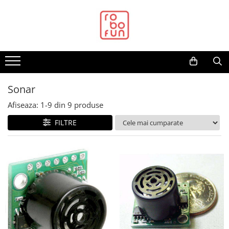
Toate Produsele
Arduino Original
Arduino Compatibil
Raspberry PI
Sonar
Raspberry PI
Afiseaza:
1-
9
din
9
produse
Alimentare
FILTRE
Racire
Hat
Accesorii
Audio
Cabluri si Conectori
Camera
Cutii