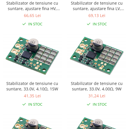
Stabilizator de tensiune cu
Stabilizator de tensiune cu
RS-232
Micro:bit
PIR
Motor 25D
suntare, ajustare fina HV,
suntare, ajustare fina LV,
Motor 37D
4.10Ω, 15W
1.50Ω, 15W
RS-485
Nvidia
Radar
66,65 Lei
69,13 Lei
Motoreductor plastic
RTC
Olinuxino
Sonar
IN STOC
IN STOC
Stepper
Telecomenzi
Photon
Sunet
Sub-Micro
PIC
Tensiune
Tamiya
Platforme de dezvoltare
Termocuple
Roti si Senile
Python
Video
Rulmenti
Teensy
Vreme
Sasiu
Thing
Servomotoare
Stabilizator de tensiune cu
Stabilizator de tensiune cu
TI
Suruburi, Piulite, Conectare
suntare, 33.0V, 4.10Ω, 15W
suntare, 33.0V, 4.00Ω, 9W
41,35 Lei
31,24 Lei
IN STOC
IN STOC