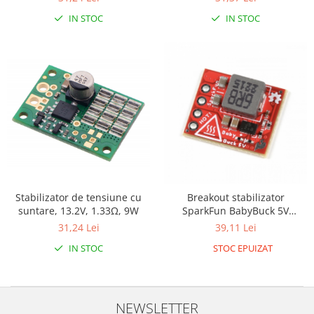
IN STOC
IN STOC
Stabilizator de tensiune cu
Breakout stabilizator
suntare, 13.2V, 1.33Ω, 9W
SparkFun BabyBuck 5V
(AP63357)
31,24 Lei
39,11 Lei
IN STOC
STOC EPUIZAT
NEWSLETTER