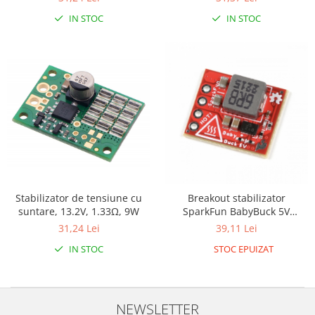
Generale
IN STOC
IN STOC
LED
Microcontrollere AVR
PCB - Placute Circuit
Rezistoare
Creion 3D 3Doodler
Imprimante 3D
Imprimante 3D
3Doodler
Componente
Stabilizator de tensiune cu
Breakout stabilizator
suntare, 13.2V, 1.33Ω, 9W
SparkFun BabyBuck 5V
Componente
(AP63357)
31,24 Lei
39,11 Lei
Componente E3D
IN STOC
STOC EPUIZAT
Filament Premium ABS 1.75 mm
Filament Premium ABS 3 mm
Filament Premium PLA 1.75 mm
NEWSLETTER