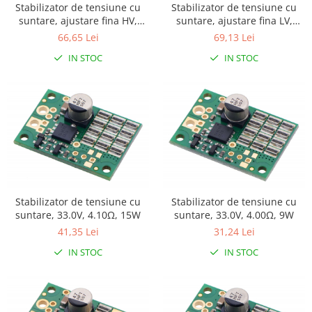
Stabilizator de tensiune cu
Stabilizator de tensiune cu
LCD
suntare, ajustare fina HV,
suntare, ajustare fina LV,
Module
4.10Ω, 15W
1.50Ω, 15W
66,65 Lei
69,13 Lei
Adaptoare si convertoare
IN STOC
IN STOC
ADC
Audio
CAN
Convertor nivel logic
Convertor USB la serial
Datalogger
Stabilizator de tensiune cu
Stabilizator de tensiune cu
LCD
suntare, 33.0V, 4.10Ω, 15W
suntare, 33.0V, 4.00Ω, 9W
Module
41,35 Lei
31,24 Lei
Multiplexor
IN STOC
IN STOC
Radio
Releu
RS-232