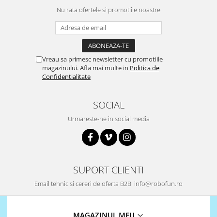
Filamente Speciale
Nu rata ofertele si promotiile noastre
Prusa I3 DIY Kit
Carti
Pentru Incepatori
Kituri incepatori Arduino
Vreau sa primesc newsletter cu promotiile
magazinului. Afla mai multe in
Politica de
Pentru Incepatori
Confidentialitate
Micro:bit
Junior Robotics
SOCIAL
Carti
Urmareste-ne in social media
Junior Robotics
Lego Education
STEM Education
SUPORT CLIENTI
Ugears
Email tehnic si cereri de oferta B2B: info@robofun.ro
Kit Fun
Kit Roboti
Cadouri
MAGAZINUL MEU