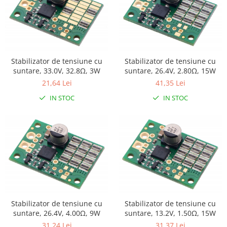
RS-485
RTC
Telecomenzi
Stabilizator de tensiune cu
Stabilizator de tensiune cu
Accesorii
suntare, 33.0V, 32.8Ω, 3W
suntare, 26.4V, 2.80Ω, 15W
Accesorii
21,64 Lei
41,35 Lei
Antene
IN STOC
IN STOC
Breadboard
Cabluri
Conectori
Cutii
Sticker
Componente
Butoane, Tastaturi
Stabilizator de tensiune cu
Stabilizator de tensiune cu
suntare, 26.4V, 4.00Ω, 9W
suntare, 13.2V, 1.50Ω, 15W
Condensatoare
31,24 Lei
31,37 Lei