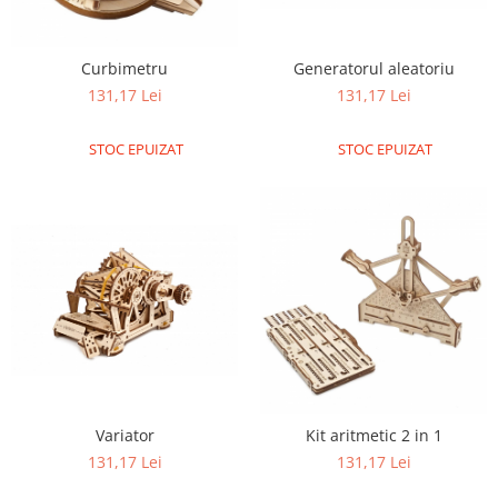
RS-232
Micro:bit
PIR
Motor 25D
Motor 37D
RS-485
Nvidia
Radar
Curbimetru
Generatorul aleatoriu
Motoreductor plastic
RTC
Olinuxino
Sonar
131,17 Lei
131,17 Lei
Stepper
Telecomenzi
Photon
Sunet
Sub-Micro
STOC EPUIZAT
STOC EPUIZAT
PIC
Tensiune
Tamiya
Platforme de dezvoltare
Termocuple
Roti si Senile
Python
Video
Rulmenti
Teensy
Vreme
Sasiu
Thing
Servomotoare
TI
Suruburi, Piulite, Conectare
Variator
Kit aritmetic 2 in 1
131,17 Lei
131,17 Lei