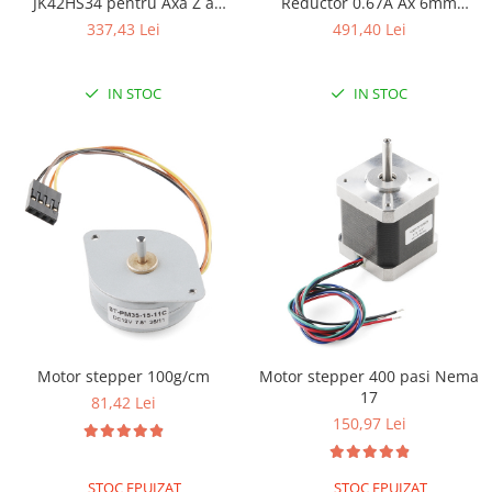
JK42HS34 pentru Axa Z a
Reductor 0.67A Ax 6mm
Imprimantei 3D Lungime
JK28HS51-0674PG5.18 Raport
337,43 Lei
491,40 Lei
324MM
1:5.18
IN STOC
IN STOC
Motor stepper 100g/cm
Motor stepper 400 pasi Nema
17
81,42 Lei
150,97 Lei
STOC EPUIZAT
STOC EPUIZAT