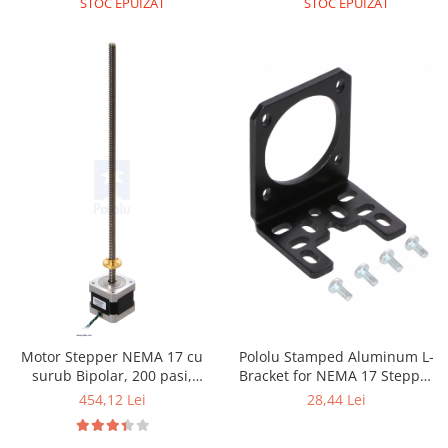
STOC EPUIZAT
STOC EPUIZAT
Motor Stepper NEMA 17 cu
Pololu Stamped Aluminum L-
surub Bipolar, 200 pasi,
Bracket for NEMA 17 Stepper
42×38mm, 2.8V, 1.7 A/Faza
Motors
454,12 Lei
28,44 Lei