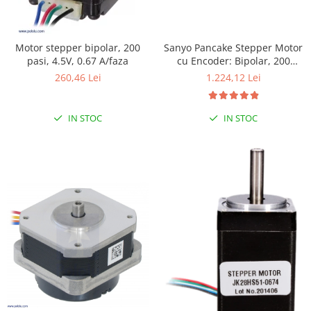
Sanyo Pancake Stepper Motor
Motor stepper bipolar, 200
cu Encoder: Bipolar, 200
pasi, 4.5V, 0.67 A/faza
Steps/Rev, 42×24.5mm, 3.5V, 1
1.224,12 Lei
260,46 Lei
A/Faza, 4000 CPR
IN STOC
IN STOC