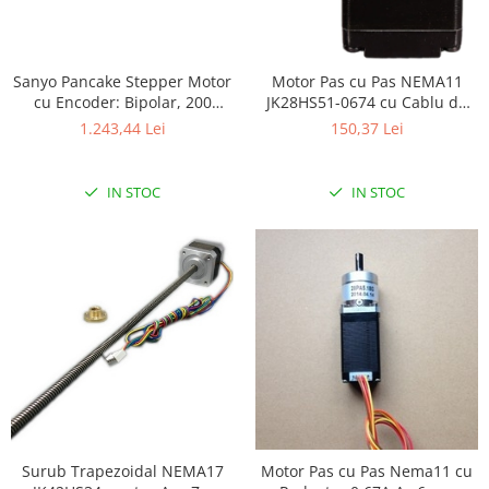
Sanyo Pancake Stepper Motor
Motor Pas cu Pas NEMA11
cu Encoder: Bipolar, 200
JK28HS51-0674 cu Cablu de
Steps/Rev, 42×31.5mm, 5.4V, 1
300MM Ax Rotund 1.8
1.243,44 Lei
150,37 Lei
A/Faza, 4000 CPR
IN STOC
IN STOC
Surub Trapezoidal NEMA17
Motor Pas cu Pas Nema11 cu