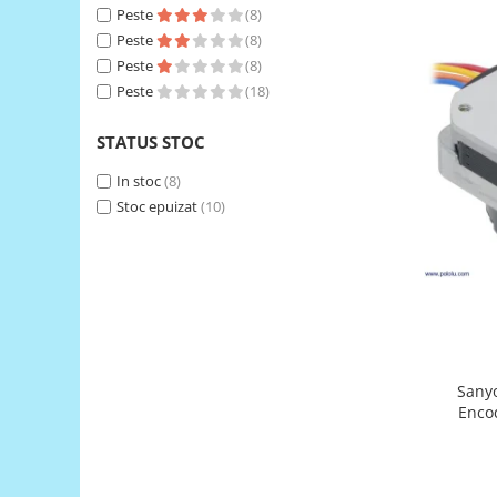
Peste
(8)
RS-485
Peste
(8)
RTC
Peste
(8)
Peste
(18)
Telecomenzi
Accesorii
STATUS STOC
Accesorii
In stoc
(8)
Antene
Stoc epuizat
(10)
Breadboard
Cabluri
Conectori
Cutii
Sticker
Sany
Componente
Encod
Butoane, Tastaturi
42×24.5
Condensatoare