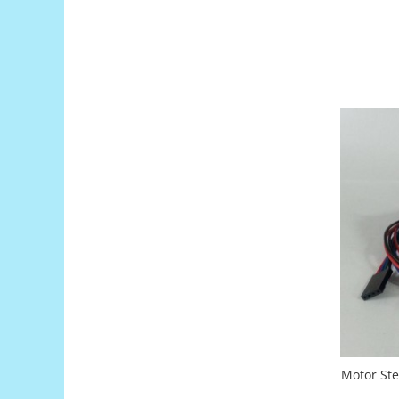
Encoder
Mecanice
Motoare
Micro Metal
Motoare
Motor 25D
Motor 37D
Motoreductor plastic
Stepper
Sub-Micro
Tamiya
Roti si Senile
Rulmenti
Sasiu
Servomotoare
Motor Ste
Suruburi, Piulite, Conectare