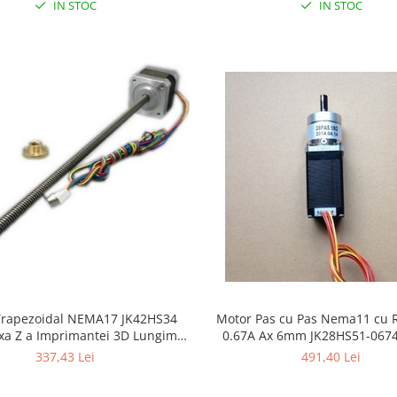
IN STOC
IN STOC
Trapezoidal NEMA17 JK42HS34
Motor Pas cu Pas Nema11 cu 
xa Z a Imprimantei 3D Lungime
0.67A Ax 6mm JK28HS51-067
324MM
Raport 1:5.18
337,43 Lei
491,40 Lei