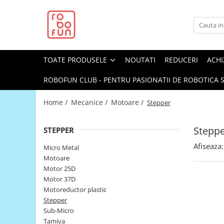
Toate Produsele
Arduino Original
TOATE PRODUSELE
NOUTATI
REDUCERI
ACHI
Arduino Compatibil
Raspberry PI
ROBOFUN CLUB - PENTRU PASIONATII DE ROBOTICA S
Raspberry PI
Home /
Mecanice /
Motoare /
Stepper
Alimentare
Racire
Stepp
STEPPER
Hat
Afiseaza:
Micro Metal
Accesorii
Motoare
Motor 25D
Audio
Motor 37D
Cabluri si Conectori
Motoreductor plastic
Stepper
Camera
Sub-Micro
Cutii
Tamiya