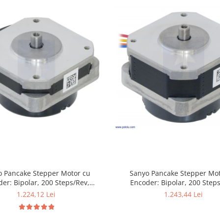
Sanyo Pancake Stepper Mot
o Pancake Stepper Motor cu
Encoder: Bipolar, 200 Step
er: Bipolar, 200 Steps/Rev,
42×31.5mm, 5.4V, 1 A/Faza, 
mm, 3.5V, 1 A/Faza, 4000 CPR
1.243,44 Lei
1.224,12 Lei