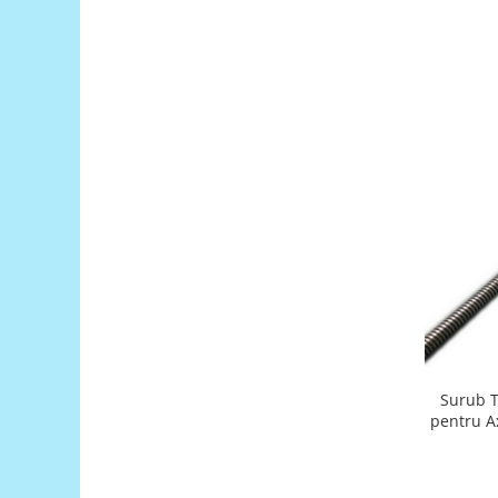
Generale
LED
Microcontrollere AVR
PCB - Placute Circuit
Rezistoare
Creion 3D 3Doodler
Imprimante 3D
Imprimante 3D
3Doodler
Componente
Componente
Componente E3D
Filament Premium ABS 1.75 mm
Surub 
pentru A
Filament Premium ABS 3 mm
Filament Premium PLA 1.75 mm