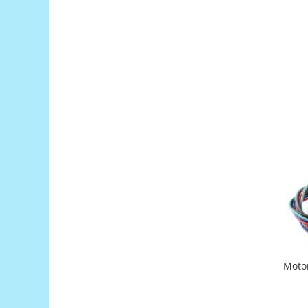
Filamente Speciale
Prusa I3 DIY Kit
Carti
Pentru Incepatori
Kituri incepatori Arduino
Pentru Incepatori
Micro:bit
Junior Robotics
Carti
Junior Robotics
Lego Education
STEM Education
Ugears
Moto
Kit Fun
Kit Roboti
Cadouri