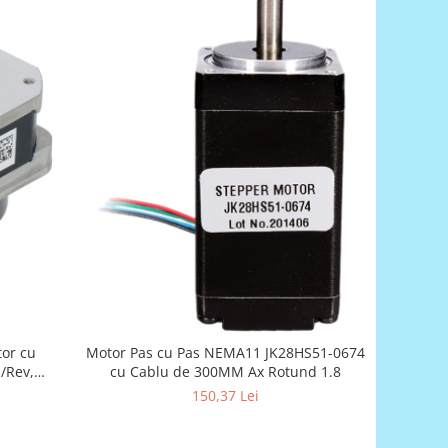
or cu
Motor Pas cu Pas NEMA11 JK28HS51-0674
s/Rev,
cu Cablu de 300MM Ax Rotund 1.8
4000 CPR
150,37 Lei