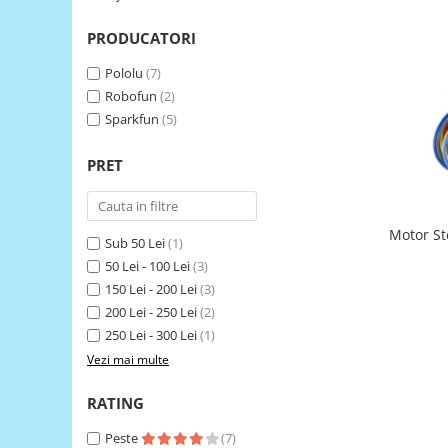
LCD
PRODUCATORI
Module
Adaptoare si convertoare
Pololu
(7)
Robofun
(2)
ADC
Sparkfun
(5)
Audio
PRET
CAN
Convertor nivel logic
Convertor USB la serial
Motor S
Sub 50 Lei
(1)
Datalogger
50 Lei - 100 Lei
(3)
150 Lei - 200 Lei
(3)
LCD
200 Lei - 250 Lei
(2)
Module
250 Lei - 300 Lei
(1)
Multiplexor
Vezi mai multe
Radio
RATING
Releu
Peste
(7)
RS-232