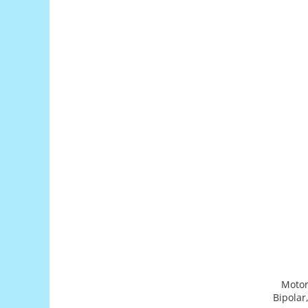
Puzzle mecanic Ugears
Organizator de chei Wunderkey
Constructor foto Mozabrick &
Qbrix
Puzzle lemn Cluebox
Jocuri de societate
Mecanice
3D Printer & CNC
Actuator
Altele
Driver
Altele
DC
Servo
Motor
Stepper
Bipolar