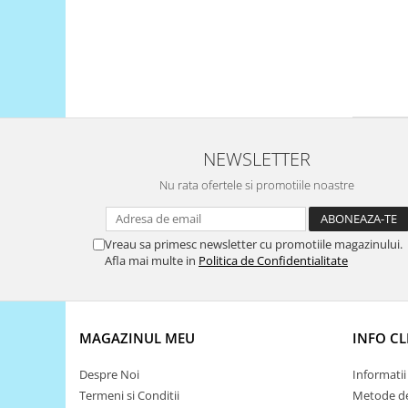
Platforme de dezvoltare
Arduino
Raspberry
.NET
Android
ARM
NEWSLETTER
AVR
Nu rata ofertele si promotiile noastre
Espruino
Feather
Vreau sa primesc newsletter cu promotiile magazinului.
Flora
Afla mai multe in
Politica de Confidentialitate
FPGA
Intel
MAGAZINUL MEU
INFO CL
Latte Panda
Micro:bit
Despre Noi
Informatii 
Termeni si Conditii
Metode de
Nvidia