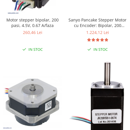
RS-485
RTC
Sanyo Pancake Stepper Motor
Motor stepper bipolar, 200
cu Encoder: Bipolar, 200
pasi, 4.5V, 0.67 A/faza
Telecomenzi
Steps/Rev, 42×24.5mm, 3.5V, 1
1.224,12 Lei
260,46 Lei
Accesorii
A/Faza, 4000 CPR
Accesorii
IN STOC
IN STOC
Antene
Breadboard
Cabluri
Conectori
Cutii
Sticker
Componente
Butoane, Tastaturi
Condensatoare