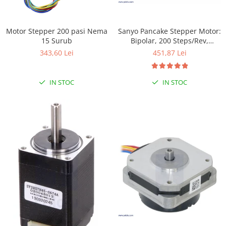
LCD
Module
Motor Stepper 200 pasi Nema
Sanyo Pancake Stepper Motor:
Adaptoare si convertoare
15 Surub
Bipolar, 200 Steps/Rev,
50×16mm, 5.9V, 1 A/Phase
ADC
343,60 Lei
451,87 Lei
Audio
IN STOC
IN STOC
CAN
Convertor nivel logic
Convertor USB la serial
Datalogger
LCD
Module
Multiplexor
Radio
Releu
RS-232