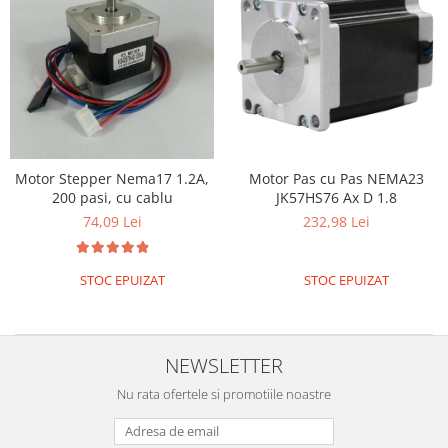
Olinuxino
Photon
PIC
Platforme de dezvoltare
Python
Teensy
Motor Stepper Nema17 1.2A,
Motor Pas cu Pas NEMA23
200 pasi, cu cablu
JK57HS76 Ax D 1.8
Thing
74,09 Lei
232,98 Lei
TI
Senzori
STOC EPUIZAT
STOC EPUIZAT
Accelerometru
Biometric
Curent
NEWSLETTER
Forta
Nu rata ofertele si promotiile noastre
Giroscop