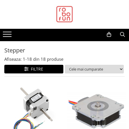
Toate Produsele
Arduino Original
Arduino Compatibil
Raspberry PI
Stepper
Raspberry PI
Afiseaza:
1-
18
din
18
produse
Alimentare
FILTRE
Racire
Hat
Accesorii
Audio
Cabluri si Conectori
Camera
Cutii