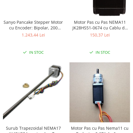
Generale
LED
Microcontrollere AVR
Sanyo Pancake Stepper Motor
Motor Pas cu Pas NEMA11
cu Encoder: Bipolar, 200
JK28HS51-0674 cu Cablu de
PCB - Placute Circuit
Steps/Rev, 42×31.5mm, 5.4V, 1
300MM Ax Rotund 1.8
1.243,44 Lei
150,37 Lei
Rezistoare
A/Faza, 4000 CPR
Creion 3D 3Doodler
IN STOC
IN STOC
Imprimante 3D
Imprimante 3D
3Doodler
Componente
Componente
Componente E3D
Filament Premium ABS 1.75 mm
Filament Premium ABS 3 mm
Filament Premium PLA 1.75 mm
Surub Trapezoidal NEMA17
Motor Pas cu Pas Nema11 cu