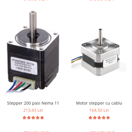
Puzzle mecanic Ugears
Organizator de chei Wunderkey
Constructor foto Mozabrick &
Qbrix
Puzzle lemn Cluebox
Jocuri de societate
Mecanice
3D Printer & CNC
Actuator
Altele
Driver
Altele
Stepper 200 pasi Nema 11
Motor stepper cu cablu
DC
213,43 Lei
164,50 Lei
Servo
Stepper