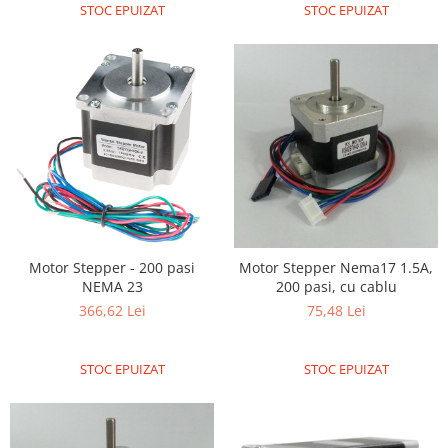
Platforme de dezvoltare
STOC EPUIZAT
STOC EPUIZAT
Arduino
Raspberry
.NET
Android
ARM
AVR
Espruino
Feather
Motor Stepper - 200 pasi
Motor Stepper Nema17 1.5A,
Flora
NEMA 23
200 pasi, cu cablu
366,62 Lei
75,48 Lei
FPGA
Intel
STOC EPUIZAT
STOC EPUIZAT
Latte Panda
Micro:bit
Nvidia