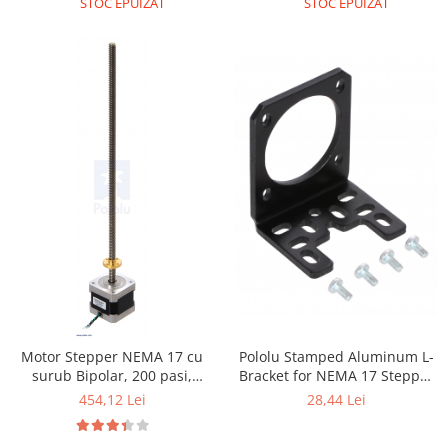
Encoder
STOC EPUIZAT
STOC EPUIZAT
Mecanice
Motoare
Micro Metal
Motoare
Motor 25D
Motor 37D
Motoreductor plastic
Stepper
Sub-Micro
Tamiya
Roti si Senile
Rulmenti
Motor Stepper NEMA 17 cu
Pololu Stamped Aluminum L-
Sasiu
surub Bipolar, 200 pasi,
Bracket for NEMA 17 Stepper
Servomotoare
42×38mm, 2.8V, 1.7 A/Faza
Motors
454,12 Lei
28,44 Lei
Suruburi, Piulite, Conectare