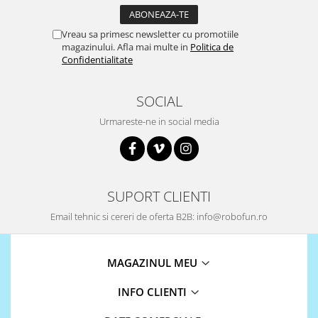
ID
IMU
Vreau sa primesc newsletter cu promotiile
Infrarosu
magazinului. Afla mai multe in
Politica de
Confidentialitate
Laser
Lichide
SOCIAL
Lumina
Urmareste-ne in social media
Magnetic
PIR
Radar
SUPORT CLIENTI
Sonar
Email tehnic si cereri de oferta B2B: info@robofun.ro
Sunet
Tensiune
MAGAZINUL MEU
Termocuple
Video
INFO CLIENTI
Vreme