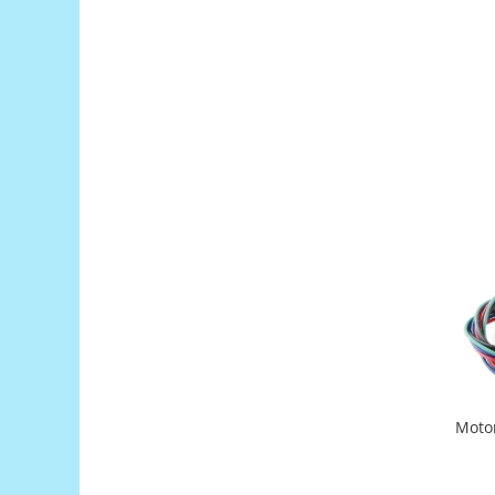
Filamente Speciale
Prusa I3 DIY Kit
Carti
Pentru Incepatori
Kituri incepatori Arduino
Pentru Incepatori
Micro:bit
Junior Robotics
Carti
Junior Robotics
Lego Education
STEM Education
Ugears
Moto
Kit Fun
Kit Roboti
Cadouri