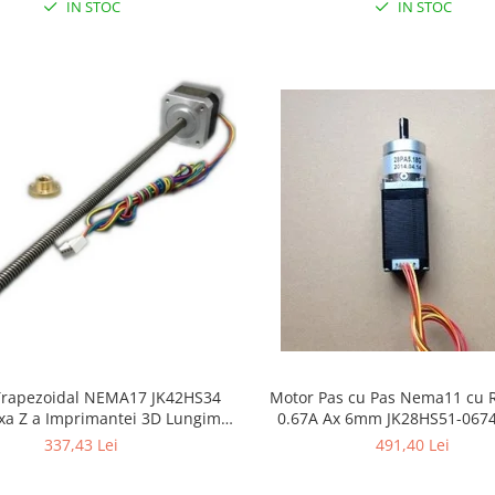
IN STOC
IN STOC
Trapezoidal NEMA17 JK42HS34
Motor Pas cu Pas Nema11 cu 
xa Z a Imprimantei 3D Lungime
0.67A Ax 6mm JK28HS51-067
324MM
Raport 1:5.18
337,43 Lei
491,40 Lei