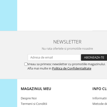
Platforme de dezvoltare
Arduino
Raspberry
.NET
Android
ARM
NEWSLETTER
AVR
Nu rata ofertele si promotiile noastre
Espruino
Feather
Vreau sa primesc newsletter cu promotiile magazinului.
Flora
Afla mai multe in
Politica de Confidentialitate
FPGA
Intel
MAGAZINUL MEU
INFO CL
Latte Panda
Micro:bit
Despre Noi
Informatii 
Termeni si Conditii
Metode de
Nvidia