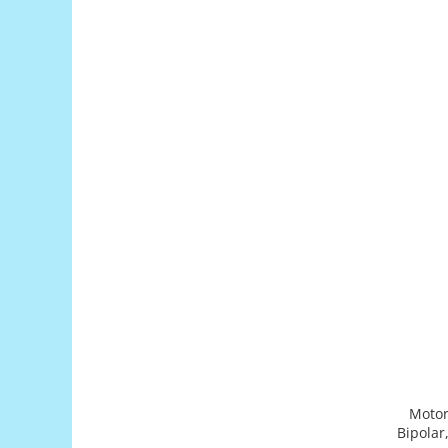
Puzzle mecanic Ugears
Organizator de chei Wunderkey
Constructor foto Mozabrick &
Qbrix
Puzzle lemn Cluebox
Jocuri de societate
Mecanice
3D Printer & CNC
Actuator
Altele
Driver
Altele
DC
Servo
Motor
Stepper
Bipolar