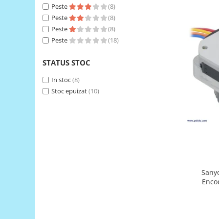
Peste
(8)
RS-485
Peste
(8)
RTC
Peste
(8)
Peste
(18)
Telecomenzi
Accesorii
STATUS STOC
Accesorii
In stoc
(8)
Antene
Stoc epuizat
(10)
Breadboard
Cabluri
Conectori
Cutii
Sticker
Sany
Componente
Encod
Butoane, Tastaturi
42×24.5
Condensatoare