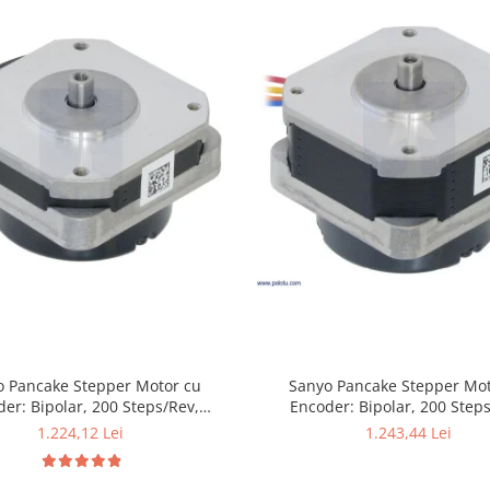
Sanyo Pancake Stepper Mot
o Pancake Stepper Motor cu
Encoder: Bipolar, 200 Step
er: Bipolar, 200 Steps/Rev,
42×31.5mm, 5.4V, 1 A/Faza, 
mm, 3.5V, 1 A/Faza, 4000 CPR
1.243,44 Lei
1.224,12 Lei