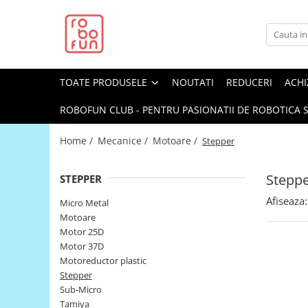
Toate Produsele
Arduino Original
TOATE PRODUSELE
NOUTATI
REDUCERI
ACHI
Arduino Compatibil
Raspberry PI
ROBOFUN CLUB - PENTRU PASIONATII DE ROBOTICA S
Raspberry PI
Home /
Mecanice /
Motoare /
Stepper
Alimentare
Racire
Stepp
STEPPER
Hat
Afiseaza:
Micro Metal
Accesorii
Motoare
Motor 25D
Audio
Motor 37D
Cabluri si Conectori
Motoreductor plastic
Stepper
Camera
Sub-Micro
Cutii
Tamiya