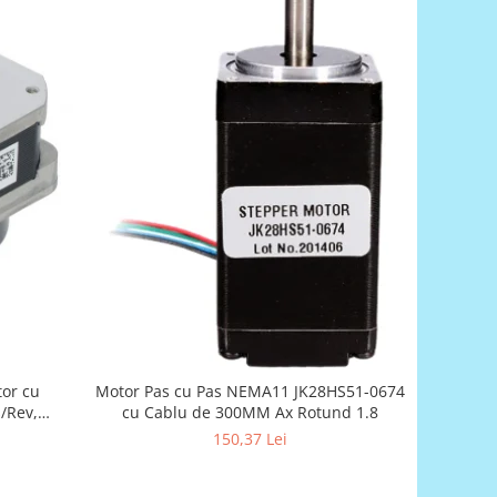
or cu
Motor Pas cu Pas NEMA11 JK28HS51-0674
s/Rev,
cu Cablu de 300MM Ax Rotund 1.8
4000 CPR
150,37 Lei