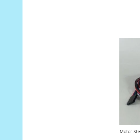
Encoder
Mecanice
Motoare
Micro Metal
Motoare
Motor 25D
Motor 37D
Motoreductor plastic
Stepper
Sub-Micro
Tamiya
Roti si Senile
Rulmenti
Sasiu
Servomotoare
Motor Ste
Suruburi, Piulite, Conectare