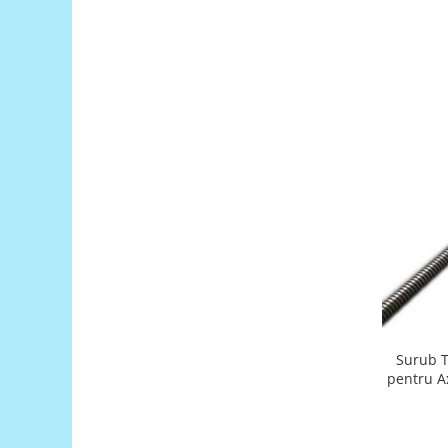
Generale
LED
Microcontrollere AVR
PCB - Placute Circuit
Rezistoare
Creion 3D 3Doodler
Imprimante 3D
Imprimante 3D
3Doodler
Componente
Componente
Componente E3D
Filament Premium ABS 1.75 mm
Surub 
pentru A
Filament Premium ABS 3 mm
Filament Premium PLA 1.75 mm