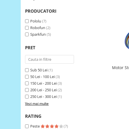
LCD
PRODUCATORI
Module
Adaptoare si convertoare
Pololu
(7)
Robofun
(2)
ADC
Sparkfun
(5)
Audio
PRET
CAN
Convertor nivel logic
Convertor USB la serial
Motor S
Sub 50 Lei
(1)
Datalogger
50 Lei - 100 Lei
(3)
150 Lei - 200 Lei
(3)
LCD
200 Lei - 250 Lei
(2)
Module
250 Lei - 300 Lei
(1)
Multiplexor
Vezi mai multe
Radio
RATING
Releu
Peste
(7)
RS-232