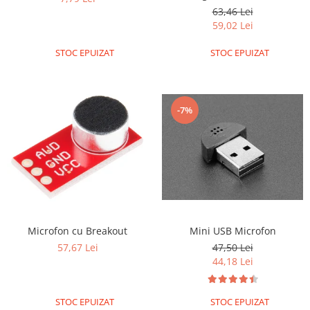
nivelului de intrare
63,46 Lei
59,02 Lei
STOC EPUIZAT
STOC EPUIZAT
-7%
Microfon cu Breakout
Mini USB Microfon
57,67 Lei
47,50 Lei
44,18 Lei
STOC EPUIZAT
STOC EPUIZAT