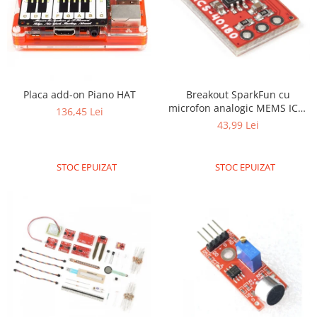
Placa add-on Piano HAT
Breakout SparkFun cu
microfon analogic MEMS ICS-
136,45 Lei
40180
43,99 Lei
STOC EPUIZAT
STOC EPUIZAT