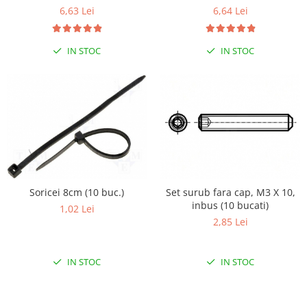
6,63 Lei
6,64 Lei
RS-485
RTC
IN STOC
IN STOC
Telecomenzi
Accesorii
Accesorii
Antene
Breadboard
Cabluri
Conectori
Soricei 8cm (10 buc.)
Set surub fara cap, M3 X 10,
inbus (10 bucati)
Cutii
1,02 Lei
2,85 Lei
Sticker
Componente
IN STOC
IN STOC
Butoane, Tastaturi
Condensatoare