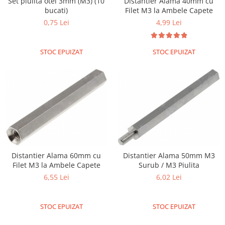
Set piulita otel 3mm (M3) (10
Distantier Alama 40mm cu
bucati)
Filet M3 la Ambele Capete
Olinuxino
0,75 Lei
4,99 Lei
Photon
PIC
STOC EPUIZAT
STOC EPUIZAT
Platforme de dezvoltare
Python
Teensy
Thing
TI
Senzori
Accelerometru
Distantier Alama 60mm cu
Distantier Alama 50mm M3
Biometric
Filet M3 la Ambele Capete
Surub / M3 Piulita
6,55 Lei
6,02 Lei
Curent
Forta
STOC EPUIZAT
STOC EPUIZAT
Giroscop