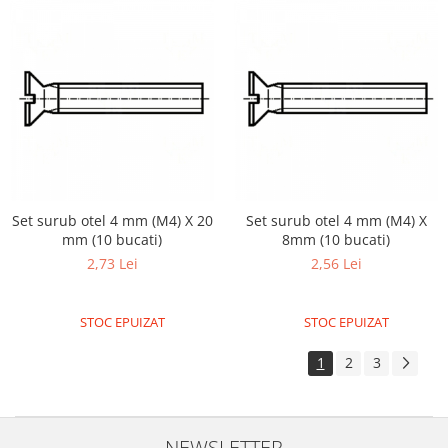
ID
IMU
Infrarosu
Laser
Lichide
Lumina
Magnetic
PIR
Set surub otel 4 mm (M4) X 20
Set surub otel 4 mm (M4) X
mm (10 bucati)
8mm (10 bucati)
Radar
2,73 Lei
2,56 Lei
Sonar
Sunet
STOC EPUIZAT
STOC EPUIZAT
Tensiune
1
2
3
Termocuple
Video
Vreme
NEWSLETTER