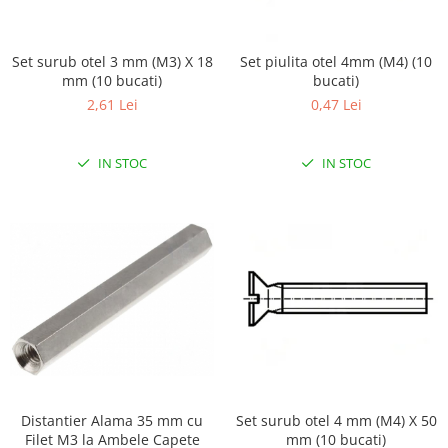
LCD
Module
Set surub otel 3 mm (M3) X 18
Set piulita otel 4mm (M4) (10
Adaptoare si convertoare
mm (10 bucati)
bucati)
ADC
2,61 Lei
0,47 Lei
Audio
IN STOC
IN STOC
CAN
Convertor nivel logic
Convertor USB la serial
Datalogger
LCD
Module
Multiplexor
Radio
Releu
Distantier Alama 35 mm cu
Set surub otel 4 mm (M4) X 50
Filet M3 la Ambele Capete
mm (10 bucati)
RS-232