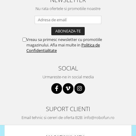
Surse de alimentare
Nu rata ofertele si promotiile noastre
Acumulatori
Alimentatoare
Altele
Vreau sa primesc newsletter cu promotiile
Baterii
magazinului. Afla mai multe in
Politica de
Confidentialitate
Incarcator
Regulator Step-Down
SOCIAL
Regulator Step-Down Step-Up
Urmareste-ne in social media
Regulator Step-Up
Solar
Stabilizator tensiune
SUPORT CLIENTI
Surse de alimentare
Wireless
Email tehnic si cereri de oferta B2B: info@robofun.ro
2.4Ghz
433Mhz