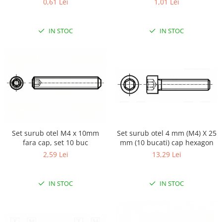
0,61 Lei
1,01 Lei
Puzzle mecanic Ugears
Organizator de chei Wunderkey
IN STOC
IN STOC
Constructor foto Mozabrick &
Qbrix
Puzzle lemn Cluebox
Jocuri de societate
Mecanice
3D Printer & CNC
Actuator
Set surub otel 4 mm (M4) X 25
Set surub otel M4 x 10mm
Altele
mm (10 bucati) cap hexagon
fara cap, set 10 buc
13,29 Lei
2,59 Lei
Driver
Altele
IN STOC
IN STOC
DC
Servo
Stepper