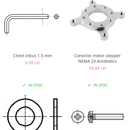
Generale
LED
Microcontrollere AVR
PCB - Placute Circuit
Rezistoare
Creion 3D 3Doodler
Imprimante 3D
Cheie inbus 1.5 mm
Conector motor stepper
NEMA 23 Actobotics
Imprimante 3D
0,58 Lei
58,88 Lei
3Doodler
Componente
IN STOC
IN STOC
Componente
Componente E3D
Filament Premium ABS 1.75 mm
Filament Premium ABS 3 mm
Filament Premium PLA 1.75 mm