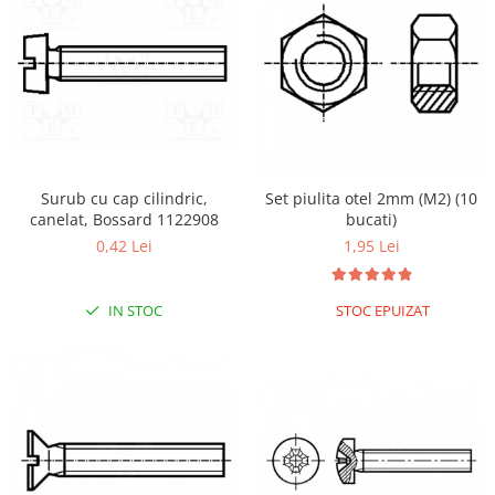
Encoder
Mecanice
Motoare
Micro Metal
Motoare
Motor 25D
Motor 37D
Surub cu cap cilindric,
Set piulita otel 2mm (M2) (10
Motoreductor plastic
canelat, Bossard 1122908
bucati)
0,42 Lei
1,95 Lei
Stepper
Sub-Micro
Tamiya
IN STOC
STOC EPUIZAT
Roti si Senile
Rulmenti
Sasiu
Servomotoare
Suruburi, Piulite, Conectare