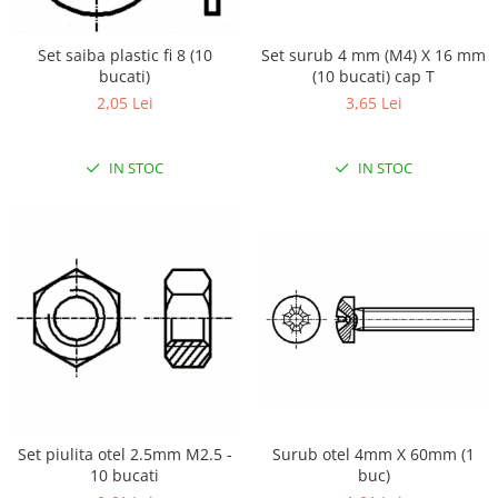
Filamente Speciale
Prusa I3 DIY Kit
Set surub 4 mm (M4) X 16 mm
Set saiba plastic fi 8 (10
Carti
(10 bucati) cap T
bucati)
Pentru Incepatori
3,65 Lei
2,05 Lei
Kituri incepatori Arduino
Pentru Incepatori
IN STOC
IN STOC
Micro:bit
Junior Robotics
Carti
Junior Robotics
Lego Education
STEM Education
Ugears
Kit Fun
Set piulita otel 2.5mm M2.5 -
Surub otel 4mm X 60mm (1
Kit Roboti
10 bucati
buc)
Cadouri