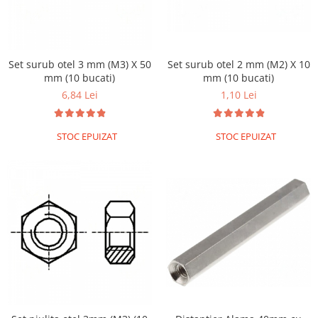
Platforme de dezvoltare
Arduino
Raspberry
Set surub otel 3 mm (M3) X 50
Set surub otel 2 mm (M2) X 10
.NET
mm (10 bucati)
mm (10 bucati)
Android
6,84 Lei
1,10 Lei
ARM
AVR
STOC EPUIZAT
STOC EPUIZAT
Espruino
Feather
Flora
FPGA
Intel
Latte Panda
Micro:bit
Nvidia