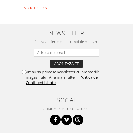
Encoder
STOC EPUIZAT
Mecanice
Motoare
Micro Metal
NEWSLETTER
Motoare
Nu rata ofertele si promotiile noastre
Motor 25D
Motor 37D
Motoreductor plastic
Stepper
Vreau sa primesc newsletter cu promotiile
Sub-Micro
magazinului. Afla mai multe in
Politica de
Tamiya
Confidentialitate
Roti si Senile
SOCIAL
Rulmenti
Sasiu
Urmareste-ne in social media
Servomotoare
Suruburi, Piulite, Conectare