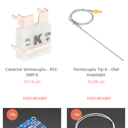
Generale
LED
Microcontrollere AVR
PCB - Placute Circuit
Rezistoare
Creion 3D 3Doodler
Imprimante 3D
Imprimante 3D
Conector termocuplu - PCC-
Termocuplu Tip-K - Otel
3Doodler
SMP-K
Inoxidabil
Componente
33,16 Lei
42,88 Lei
Componente
Componente E3D
STOC EPUIZAT
STOC EPUIZAT
Filament Premium ABS 1.75 mm
Filament Premium ABS 3 mm
-7%
-7%
Filament Premium PLA 1.75 mm