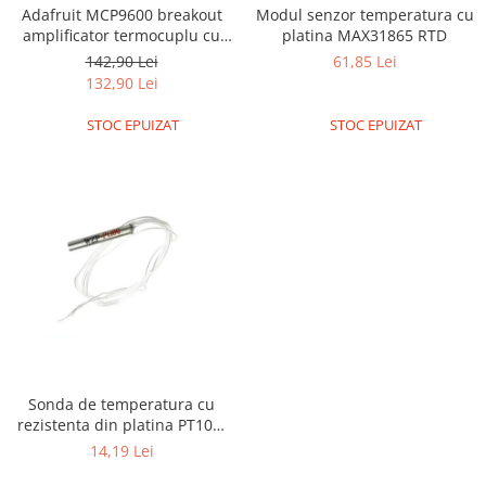
Adafruit MCP9600 breakout
Modul senzor temperatura cu
Puzzle mecanic Ugears
amplificator termocuplu cu
platina MAX31865 RTD
Organizator de chei Wunderkey
I2C
142,90 Lei
61,85 Lei
132,90 Lei
Constructor foto Mozabrick &
Qbrix
STOC EPUIZAT
STOC EPUIZAT
Puzzle lemn Cluebox
Jocuri de societate
Mecanice
3D Printer & CNC
Actuator
Altele
Driver
Altele
DC
Sonda de temperatura cu
rezistenta din platina PT100,
Servo
cu 2 fire si o lungime de 1
14,19 Lei
Stepper
metru