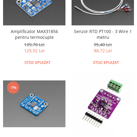
Filamente Speciale
Prusa I3 DIY Kit
Carti
Pentru Incepatori
Amplificator MAX31856
Senzor RTD PT100 - 3 Wire 1
Kituri incepatori Arduino
pentru termocuple
metru
139,70 Lei
95,40 Lei
Pentru Incepatori
129,92 Lei
88,72 Lei
Micro:bit
STOC EPUIZAT
STOC EPUIZAT
Junior Robotics
Carti
Junior Robotics
-7%
Lego Education
STEM Education
Ugears
Kit Fun
Kit Roboti
Cadouri