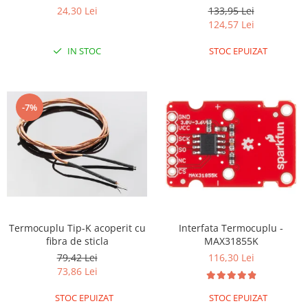
cu 2 fire si o lungime de 1
24,30 Lei
133,95 Lei
RS-485
metru
124,57 Lei
RTC
IN STOC
STOC EPUIZAT
Telecomenzi
Accesorii
Accesorii
-7%
Antene
Breadboard
Cabluri
Conectori
Cutii
Termocuplu Tip-K acoperit cu
Interfata Termocuplu -
Sticker
fibra de sticla
MAX31855K
Componente
79,42 Lei
116,30 Lei
Butoane, Tastaturi
73,86 Lei
Condensatoare
STOC EPUIZAT
STOC EPUIZAT