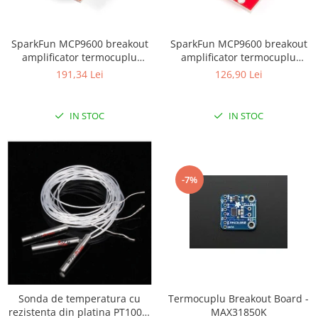
LCD
Module
SparkFun MCP9600 breakout
SparkFun MCP9600 breakout
Adaptoare si convertoare
amplificator termocuplu
amplificator termocuplu
(conector PCC)
(terminatii surub)
ADC
191,34 Lei
126,90 Lei
Audio
IN STOC
IN STOC
CAN
Convertor nivel logic
Convertor USB la serial
-7%
Datalogger
LCD
Module
Multiplexor
Radio
Releu
Sonda de temperatura cu
Termocuplu Breakout Board -
rezistenta din platina PT1000,
MAX31850K
RS-232