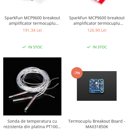
LCD
Module
SparkFun MCP9600 breakout
SparkFun MCP9600 breakout
Adaptoare si convertoare
amplificator termocuplu
amplificator termocuplu
(conector PCC)
(terminatii surub)
ADC
191,34 Lei
126,90 Lei
Audio
IN STOC
IN STOC
CAN
Convertor nivel logic
Convertor USB la serial
-7%
Datalogger
LCD
Module
Multiplexor
Radio
Releu
Sonda de temperatura cu
Termocuplu Breakout Board -
rezistenta din platina PT1000,
MAX31850K
RS-232