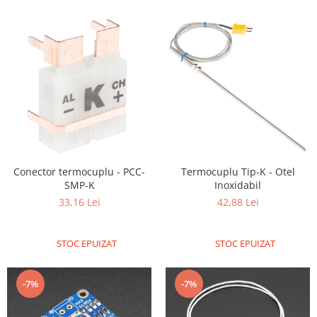
Generale
LED
Microcontrollere AVR
PCB - Placute Circuit
Rezistoare
Creion 3D 3Doodler
Imprimante 3D
Imprimante 3D
Conector termocuplu - PCC-
Termocuplu Tip-K - Otel
3Doodler
SMP-K
Inoxidabil
Componente
33,16 Lei
42,88 Lei
Componente
Componente E3D
STOC EPUIZAT
STOC EPUIZAT
Filament Premium ABS 1.75 mm
Filament Premium ABS 3 mm
-7%
-7%
Filament Premium PLA 1.75 mm