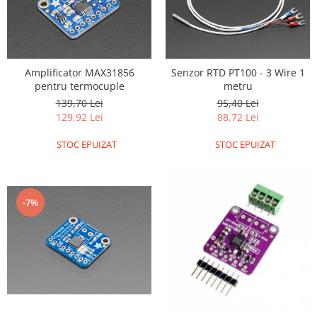
Filamente Speciale
Prusa I3 DIY Kit
Carti
Pentru Incepatori
Amplificator MAX31856
Senzor RTD PT100 - 3 Wire 1
Kituri incepatori Arduino
pentru termocuple
metru
139,70 Lei
95,40 Lei
Pentru Incepatori
129,92 Lei
88,72 Lei
Micro:bit
STOC EPUIZAT
STOC EPUIZAT
Junior Robotics
Carti
Junior Robotics
-7%
Lego Education
STEM Education
Ugears
Kit Fun
Kit Roboti
Cadouri