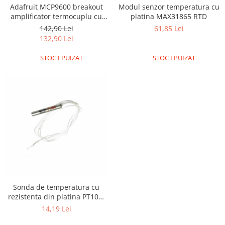
Adafruit MCP9600 breakout
Modul senzor temperatura cu
Puzzle mecanic Ugears
amplificator termocuplu cu
platina MAX31865 RTD
Organizator de chei Wunderkey
I2C
142,90 Lei
61,85 Lei
132,90 Lei
Constructor foto Mozabrick &
Qbrix
STOC EPUIZAT
STOC EPUIZAT
Puzzle lemn Cluebox
Jocuri de societate
Mecanice
3D Printer & CNC
Actuator
Altele
Driver
Altele
DC
Sonda de temperatura cu
rezistenta din platina PT100,
Servo
cu 2 fire si o lungime de 1
14,19 Lei
Stepper
metru