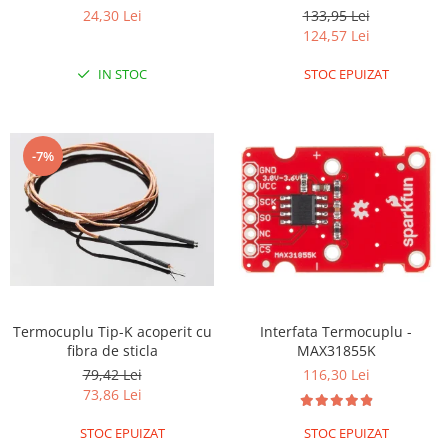
cu 2 fire si o lungime de 1
24,30 Lei
133,95 Lei
RS-485
metru
124,57 Lei
RTC
IN STOC
STOC EPUIZAT
Telecomenzi
Accesorii
Accesorii
-7%
Antene
Breadboard
Cabluri
Conectori
Cutii
Termocuplu Tip-K acoperit cu
Interfata Termocuplu -
Sticker
fibra de sticla
MAX31855K
Componente
79,42 Lei
116,30 Lei
Butoane, Tastaturi
73,86 Lei
Condensatoare
STOC EPUIZAT
STOC EPUIZAT