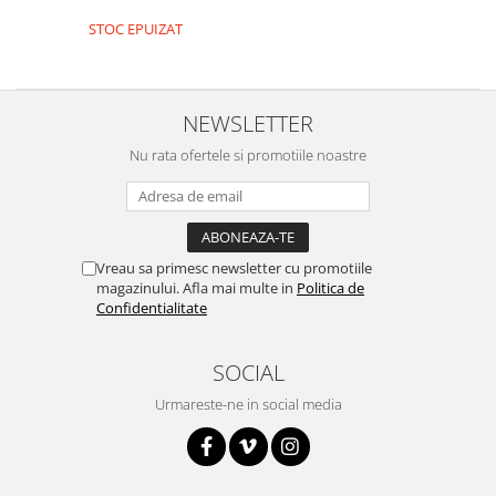
Encoder
STOC EPUIZAT
Mecanice
Motoare
Micro Metal
NEWSLETTER
Motoare
Nu rata ofertele si promotiile noastre
Motor 25D
Motor 37D
Motoreductor plastic
Stepper
Vreau sa primesc newsletter cu promotiile
Sub-Micro
magazinului. Afla mai multe in
Politica de
Tamiya
Confidentialitate
Roti si Senile
SOCIAL
Rulmenti
Sasiu
Urmareste-ne in social media
Servomotoare
Suruburi, Piulite, Conectare