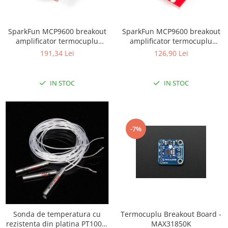
LCD
Module
SparkFun MCP9600 breakout
SparkFun MCP9600 breakout
Adaptoare si convertoare
amplificator termocuplu
amplificator termocuplu
(conector PCC)
(terminatii surub)
ADC
191,34 Lei
126,90 Lei
Audio
IN STOC
IN STOC
CAN
Convertor nivel logic
Convertor USB la serial
-7%
Datalogger
LCD
Module
Multiplexor
Radio
Releu
Sonda de temperatura cu
Termocuplu Breakout Board -
rezistenta din platina PT1000,
MAX31850K
RS-232