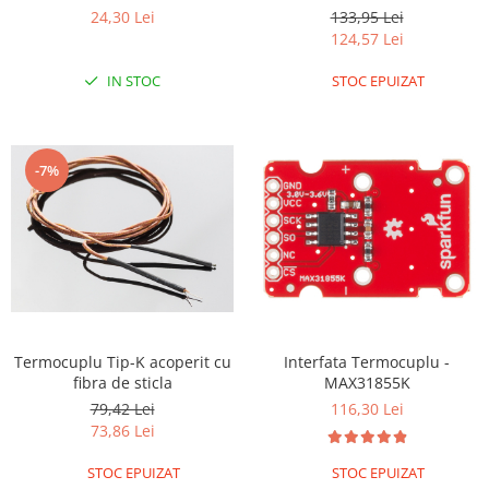
cu 2 fire si o lungime de 1
24,30 Lei
133,95 Lei
RS-485
metru
124,57 Lei
RTC
IN STOC
STOC EPUIZAT
Telecomenzi
Accesorii
Accesorii
-7%
Antene
Breadboard
Cabluri
Conectori
Cutii
Termocuplu Tip-K acoperit cu
Interfata Termocuplu -
Sticker
fibra de sticla
MAX31855K
Componente
79,42 Lei
116,30 Lei
Butoane, Tastaturi
73,86 Lei
Condensatoare
STOC EPUIZAT
STOC EPUIZAT