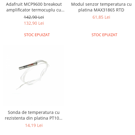
Adafruit MCP9600 breakout
Modul senzor temperatura cu
Puzzle mecanic Ugears
amplificator termocuplu cu
platina MAX31865 RTD
Organizator de chei Wunderkey
I2C
142,90 Lei
61,85 Lei
132,90 Lei
Constructor foto Mozabrick &
Qbrix
STOC EPUIZAT
STOC EPUIZAT
Puzzle lemn Cluebox
Jocuri de societate
Mecanice
3D Printer & CNC
Actuator
Altele
Driver
Altele
DC
Sonda de temperatura cu
rezistenta din platina PT100,
Servo
cu 2 fire si o lungime de 1
14,19 Lei
Stepper
metru