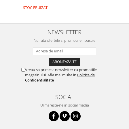
Encoder
STOC EPUIZAT
Mecanice
Motoare
Micro Metal
NEWSLETTER
Motoare
Nu rata ofertele si promotiile noastre
Motor 25D
Motor 37D
Motoreductor plastic
Stepper
Vreau sa primesc newsletter cu promotiile
Sub-Micro
magazinului. Afla mai multe in
Politica de
Tamiya
Confidentialitate
Roti si Senile
SOCIAL
Rulmenti
Sasiu
Urmareste-ne in social media
Servomotoare
Suruburi, Piulite, Conectare