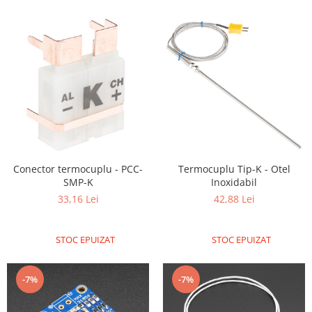
Generale
LED
Microcontrollere AVR
PCB - Placute Circuit
Rezistoare
Creion 3D 3Doodler
Imprimante 3D
Imprimante 3D
Conector termocuplu - PCC-
Termocuplu Tip-K - Otel
3Doodler
SMP-K
Inoxidabil
Componente
33,16 Lei
42,88 Lei
Componente
Componente E3D
STOC EPUIZAT
STOC EPUIZAT
Filament Premium ABS 1.75 mm
Filament Premium ABS 3 mm
-7%
-7%
Filament Premium PLA 1.75 mm