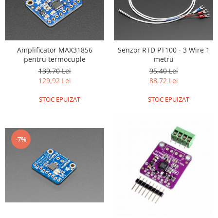
Filamente Speciale
Prusa I3 DIY Kit
Carti
Pentru Incepatori
Amplificator MAX31856
Senzor RTD PT100 - 3 Wire 1
Kituri incepatori Arduino
pentru termocuple
metru
139,70 Lei
95,40 Lei
Pentru Incepatori
129,92 Lei
88,72 Lei
Micro:bit
STOC EPUIZAT
STOC EPUIZAT
Junior Robotics
Carti
Junior Robotics
-7%
Lego Education
STEM Education
Ugears
Kit Fun
Kit Roboti
Cadouri