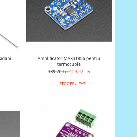
xidabil
Amplificator MAX31856 pentru
termocuple
139,70 Lei
129,92 Lei
STOC EPUIZAT