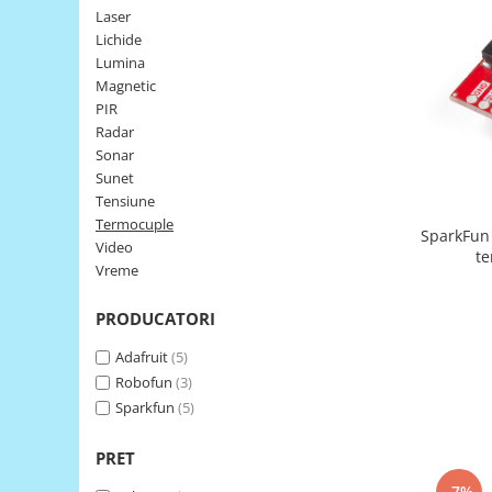
Laser
LCD
Lichide
Module
Lumina
Adaptoare si convertoare
Magnetic
PIR
ADC
Radar
Audio
Sonar
Sunet
CAN
Tensiune
Convertor nivel logic
Termocuple
SparkFun
Video
Convertor USB la serial
te
Vreme
Datalogger
PRODUCATORI
LCD
Module
Adafruit
(5)
Robofun
(3)
Multiplexor
Sparkfun
(5)
Radio
Releu
PRET
RS-232
-7%