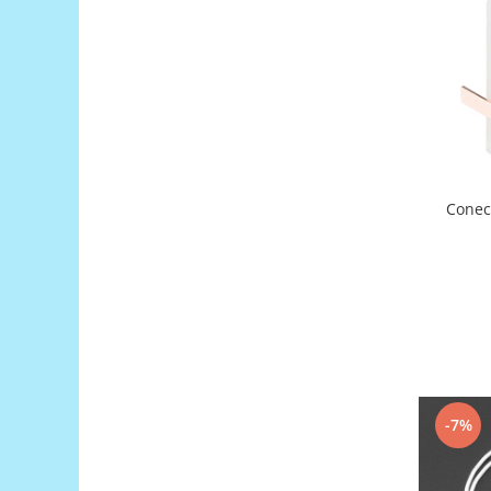
Generale
LED
Microcontrollere AVR
PCB - Placute Circuit
Rezistoare
Creion 3D 3Doodler
Imprimante 3D
Conec
Imprimante 3D
3Doodler
Componente
Componente
Componente E3D
Filament Premium ABS 1.75 mm
-7%
Filament Premium ABS 3 mm
Filament Premium PLA 1.75 mm