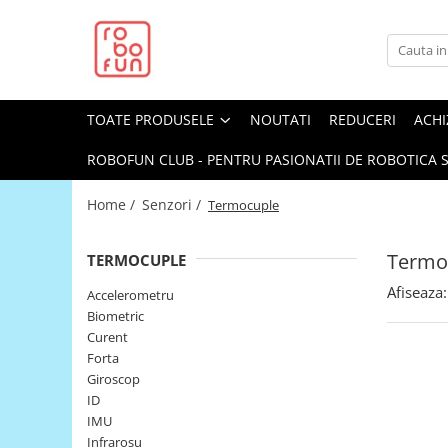
Toate Produsele
Arduino Original
TOATE PRODUSELE
NOUTATI
REDUCERI
ACHI
Arduino Compatibil
Raspberry PI
ROBOFUN CLUB - PENTRU PASIONATII DE ROBOTICA S
Raspberry PI
Home /
Senzori /
Termocuple
Alimentare
Racire
Termo
TERMOCUPLE
Hat
Afiseaza:
Accelerometru
Accesorii
Biometric
Curent
Audio
Forta
Cabluri si Conectori
Giroscop
ID
Camera
IMU
Cutii
Infrarosu