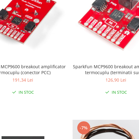
 MCP9600 breakout amplificator
SparkFun MCP9600 breakout amp
rmocuplu (conector PCC)
termocuplu (terminatii su
191,34 Lei
126,90 Lei
IN STOC
IN STOC
-7%