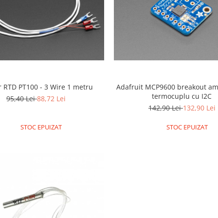
Senzor RTD PT100 - 3 Wire 1 metru
Adafruit MCP9600 breakout amp
termocuplu cu I2C
95,40 Lei
88,72 Lei
142,90 Lei
132,90 Lei
STOC EPUIZAT
STOC EPUIZAT