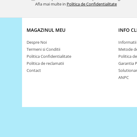
Encoder
Afla mai multe in
Politica de Confidentialitate
Mecanice
Motoare
Micro Metal
MAGAZINUL MEU
INFO CL
Motoare
Despre Noi
Informatii 
Motor 25D
Termeni si Conditii
Metode de
Motor 37D
Politica Confidentialitate
Politica d
Motoreductor plastic
Politica de reclamatii
Garantia 
Stepper
Contact
Solutionare
Sub-Micro
ANPC
Tamiya
Roti si Senile
Rulmenti
Sasiu
Servomotoare
Suruburi, Piulite, Conectare