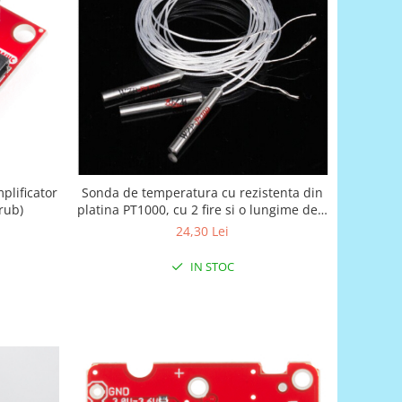
lificator
Sonda de temperatura cu rezistenta din
rub)
platina PT1000, cu 2 fire si o lungime de 1
metru
24,30 Lei
IN STOC