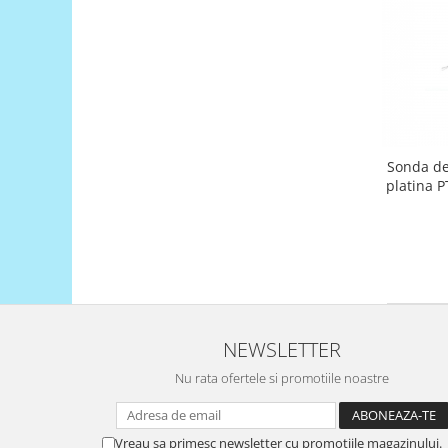
Puzzle mecanic Ugears
Organizator de chei Wunderkey
Constructor foto Mozabrick &
Qbrix
Puzzle lemn Cluebox
Jocuri de societate
Sonda de
platina P
Mecanice
3D Printer & CNC
Actuator
Altele
Driver
NEWSLETTER
Altele
DC
Nu rata ofertele si promotiile noastre
Servo
Stepper
Vreau sa primesc newsletter cu promotiile magazinului.