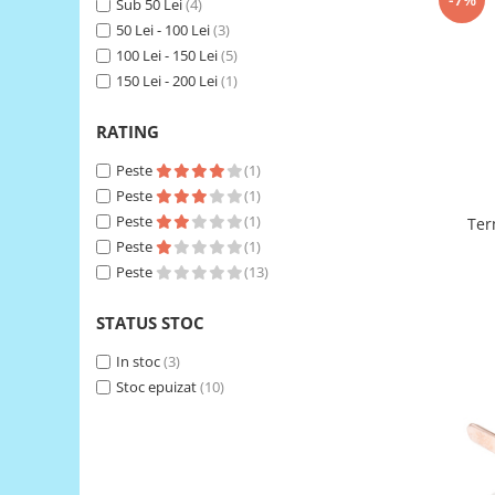
Sub 50 Lei
(4)
50 Lei - 100 Lei
(3)
RS-485
100 Lei - 150 Lei
(5)
RTC
150 Lei - 200 Lei
(1)
Telecomenzi
RATING
Accesorii
Accesorii
Peste
(1)
Peste
(1)
Antene
Peste
(1)
Termocu
Breadboard
Peste
(1)
Cabluri
Peste
(13)
Conectori
STATUS STOC
Cutii
In stoc
(3)
Sticker
Stoc epuizat
(10)
Componente
Butoane, Tastaturi
Condensatoare