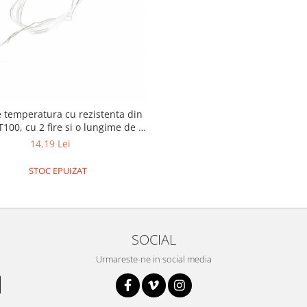
 temperatura cu rezistenta din
T100, cu 2 fire si o lungime de 1
metru
14,19 Lei
STOC EPUIZAT
SOCIAL
Urmareste-ne in social media