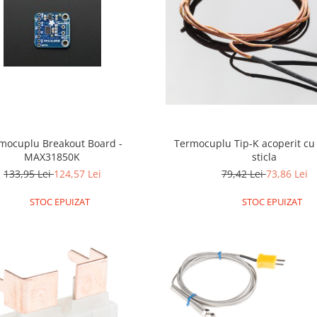
plu Breakout Board -
Termocuplu Tip-K acoperit cu 
MAX31850K
sticla
133,95 Lei
124,57 Lei
79,42 Lei
73,86 Lei
STOC EPUIZAT
STOC EPUIZAT