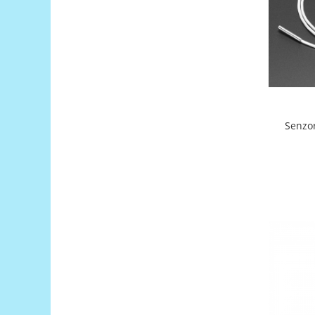
Filamente Speciale
Prusa I3 DIY Kit
Carti
Pentru Incepatori
Kituri incepatori Arduino
Pentru Incepatori
Micro:bit
Junior Robotics
Carti
Junior Robotics
Lego Education
STEM Education
Ugears
Kit Fun
Kit Roboti
Cadouri