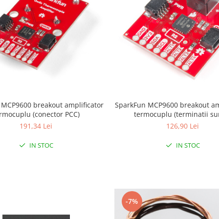
 MCP9600 breakout amplificator
SparkFun MCP9600 breakout amp
rmocuplu (conector PCC)
termocuplu (terminatii su
191,34 Lei
126,90 Lei
IN STOC
IN STOC
-7%