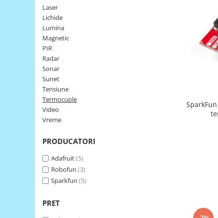
Laser
LCD
Lichide
Module
Lumina
Adaptoare si convertoare
Magnetic
PIR
ADC
Radar
Audio
Sonar
Sunet
CAN
Tensiune
Convertor nivel logic
Termocuple
SparkFun
Video
Convertor USB la serial
te
Vreme
Datalogger
PRODUCATORI
LCD
Module
Adafruit
(5)
Robofun
(3)
Multiplexor
Sparkfun
(5)
Radio
Releu
PRET
RS-232
-7%