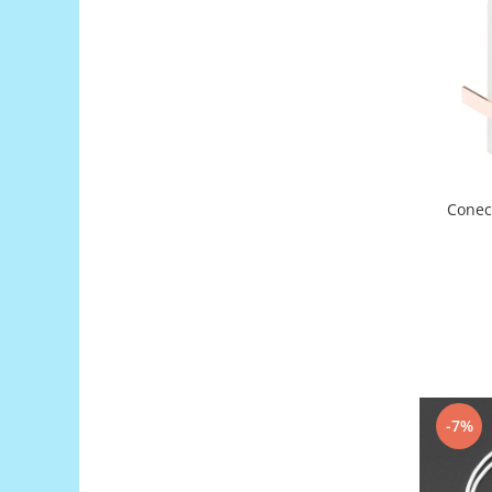
Generale
LED
Microcontrollere AVR
PCB - Placute Circuit
Rezistoare
Creion 3D 3Doodler
Imprimante 3D
Conec
Imprimante 3D
3Doodler
Componente
Componente
Componente E3D
Filament Premium ABS 1.75 mm
-7%
Filament Premium ABS 3 mm
Filament Premium PLA 1.75 mm