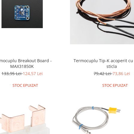
plu Breakout Board -
Termocuplu Tip-K acoperit cu 
MAX31850K
sticla
133,95 Lei
124,57 Lei
79,42 Lei
73,86 Lei
STOC EPUIZAT
STOC EPUIZAT