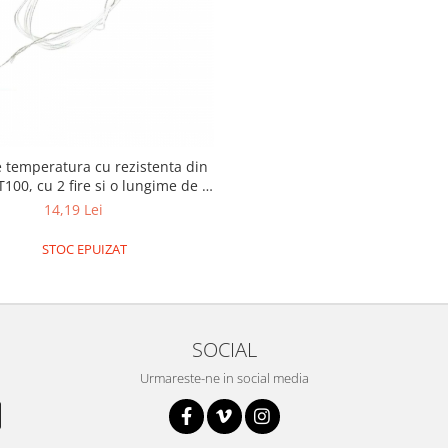
 temperatura cu rezistenta din
T100, cu 2 fire si o lungime de 1
metru
14,19 Lei
STOC EPUIZAT
SOCIAL
Urmareste-ne in social media