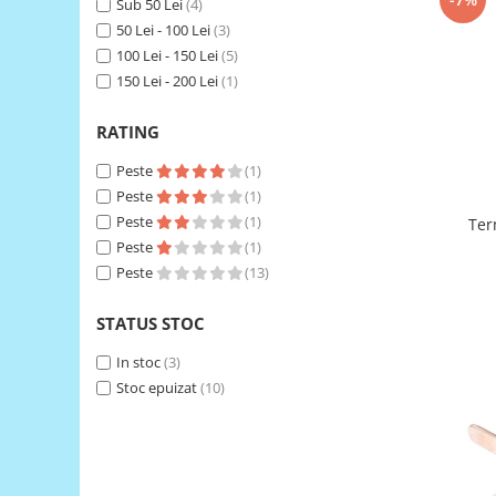
Sub 50 Lei
(4)
50 Lei - 100 Lei
(3)
RS-485
100 Lei - 150 Lei
(5)
RTC
150 Lei - 200 Lei
(1)
Telecomenzi
RATING
Accesorii
Accesorii
Peste
(1)
Peste
(1)
Antene
Peste
(1)
Termocu
Breadboard
Peste
(1)
Cabluri
Peste
(13)
Conectori
STATUS STOC
Cutii
In stoc
(3)
Sticker
Stoc epuizat
(10)
Componente
Butoane, Tastaturi
Condensatoare