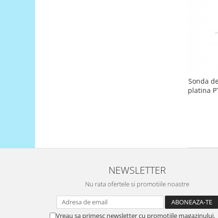
Puzzle mecanic Ugears
Organizator de chei Wunderkey
Constructor foto Mozabrick &
Qbrix
Puzzle lemn Cluebox
Jocuri de societate
Sonda de
platina P
Mecanice
3D Printer & CNC
Actuator
Altele
Driver
NEWSLETTER
Altele
DC
Nu rata ofertele si promotiile noastre
Servo
Stepper
Vreau sa primesc newsletter cu promotiile magazinului.