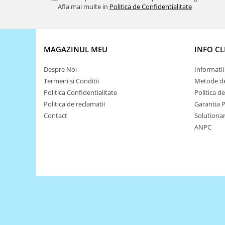
Encoder
Afla mai multe in
Politica de Confidentialitate
Mecanice
Motoare
Micro Metal
MAGAZINUL MEU
INFO CL
Motoare
Despre Noi
Informatii 
Motor 25D
Termeni si Conditii
Metode de
Motor 37D
Politica Confidentialitate
Politica d
Motoreductor plastic
Politica de reclamatii
Garantia 
Stepper
Contact
Solutionare
Sub-Micro
ANPC
Tamiya
Roti si Senile
Rulmenti
Sasiu
Servomotoare
Suruburi, Piulite, Conectare