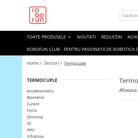
Toate Produsele
Arduino Original
TOATE PRODUSELE
NOUTATI
REDUCERI
ACHI
Arduino Compatibil
Raspberry PI
ROBOFUN CLUB - PENTRU PASIONATII DE ROBOTICA S
Raspberry PI
Home /
Senzori /
Termocuple
Alimentare
Racire
Termo
TERMOCUPLE
Hat
Afiseaza:
Accelerometru
Accesorii
Biometric
Curent
Audio
Forta
Cabluri si Conectori
Giroscop
ID
Camera
IMU
Cutii
Infrarosu