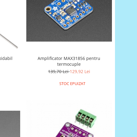
xidabil
Amplificator MAX31856 pentru
termocuple
139,70 Lei
129,92 Lei
STOC EPUIZAT