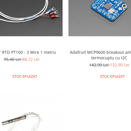
Senzor RTD PT100 - 3 Wire 1 metru
Adafruit MCP9600 breakout amp
termocuplu cu I2C
95,40 Lei
88,72 Lei
142,90 Lei
132,90 Lei
STOC EPUIZAT
STOC EPUIZAT