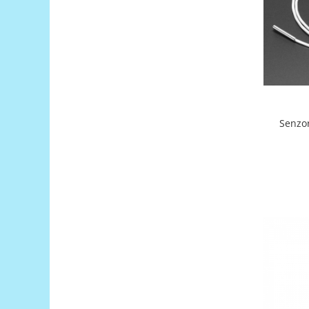
Filamente Speciale
Prusa I3 DIY Kit
Carti
Pentru Incepatori
Kituri incepatori Arduino
Pentru Incepatori
Micro:bit
Junior Robotics
Carti
Junior Robotics
Lego Education
STEM Education
Ugears
Kit Fun
Kit Roboti
Cadouri