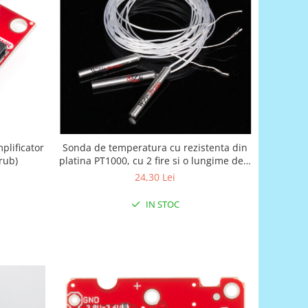
lificator
Sonda de temperatura cu rezistenta din
rub)
platina PT1000, cu 2 fire si o lungime de 1
metru
24,30 Lei
IN STOC