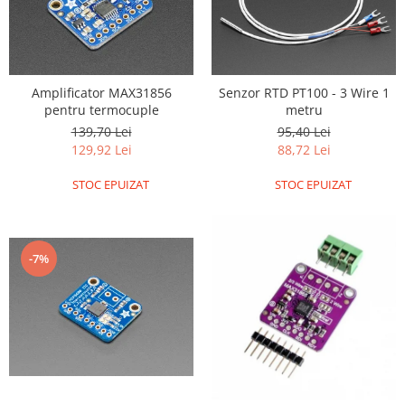
Filamente Speciale
Prusa I3 DIY Kit
Carti
Pentru Incepatori
Amplificator MAX31856
Senzor RTD PT100 - 3 Wire 1
Kituri incepatori Arduino
pentru termocuple
metru
139,70 Lei
95,40 Lei
Pentru Incepatori
129,92 Lei
88,72 Lei
Micro:bit
STOC EPUIZAT
STOC EPUIZAT
Junior Robotics
Carti
Junior Robotics
-7%
Lego Education
STEM Education
Ugears
Kit Fun
Kit Roboti
Cadouri