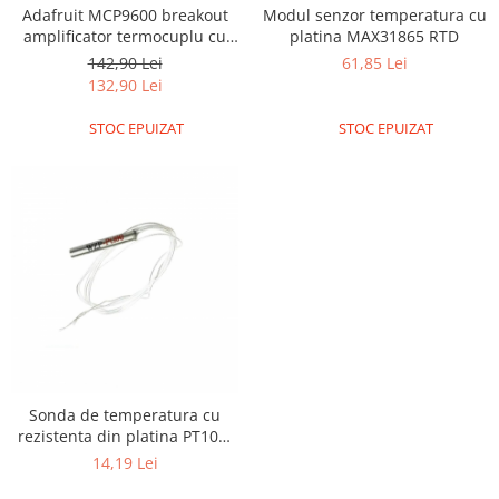
Adafruit MCP9600 breakout
Modul senzor temperatura cu
Puzzle mecanic Ugears
amplificator termocuplu cu
platina MAX31865 RTD
Organizator de chei Wunderkey
I2C
142,90 Lei
61,85 Lei
132,90 Lei
Constructor foto Mozabrick &
Qbrix
STOC EPUIZAT
STOC EPUIZAT
Puzzle lemn Cluebox
Jocuri de societate
Mecanice
3D Printer & CNC
Actuator
Altele
Driver
Altele
DC
Sonda de temperatura cu
rezistenta din platina PT100,
Servo
cu 2 fire si o lungime de 1
14,19 Lei
Stepper
metru