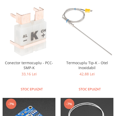
Generale
LED
Microcontrollere AVR
PCB - Placute Circuit
Rezistoare
Creion 3D 3Doodler
Imprimante 3D
Imprimante 3D
Conector termocuplu - PCC-
Termocuplu Tip-K - Otel
3Doodler
SMP-K
Inoxidabil
Componente
33,16 Lei
42,88 Lei
Componente
Componente E3D
STOC EPUIZAT
STOC EPUIZAT
Filament Premium ABS 1.75 mm
Filament Premium ABS 3 mm
-7%
-7%
Filament Premium PLA 1.75 mm