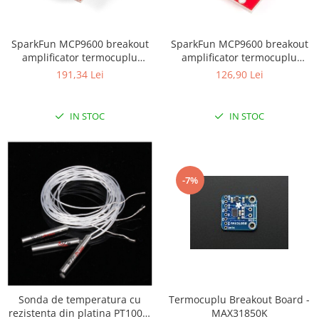
LCD
Module
SparkFun MCP9600 breakout
SparkFun MCP9600 breakout
Adaptoare si convertoare
amplificator termocuplu
amplificator termocuplu
(conector PCC)
(terminatii surub)
ADC
191,34 Lei
126,90 Lei
Audio
IN STOC
IN STOC
CAN
Convertor nivel logic
Convertor USB la serial
-7%
Datalogger
LCD
Module
Multiplexor
Radio
Releu
Sonda de temperatura cu
Termocuplu Breakout Board -
rezistenta din platina PT1000,
MAX31850K
RS-232