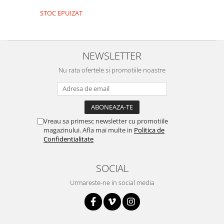
Encoder
STOC EPUIZAT
Mecanice
Motoare
Micro Metal
NEWSLETTER
Motoare
Nu rata ofertele si promotiile noastre
Motor 25D
Motor 37D
Motoreductor plastic
Stepper
Vreau sa primesc newsletter cu promotiile
Sub-Micro
magazinului. Afla mai multe in
Politica de
Tamiya
Confidentialitate
Roti si Senile
SOCIAL
Rulmenti
Sasiu
Urmareste-ne in social media
Servomotoare
Suruburi, Piulite, Conectare