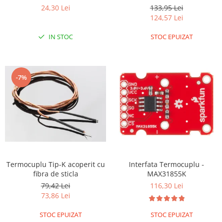
cu 2 fire si o lungime de 1
24,30 Lei
133,95 Lei
RS-485
metru
124,57 Lei
RTC
IN STOC
STOC EPUIZAT
Telecomenzi
Accesorii
Accesorii
-7%
Antene
Breadboard
Cabluri
Conectori
Cutii
Termocuplu Tip-K acoperit cu
Interfata Termocuplu -
Sticker
fibra de sticla
MAX31855K
Componente
79,42 Lei
116,30 Lei
Butoane, Tastaturi
73,86 Lei
Condensatoare
STOC EPUIZAT
STOC EPUIZAT