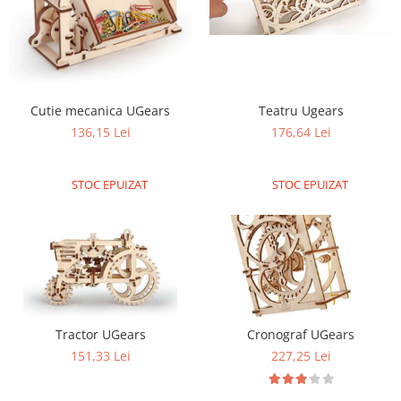
RS-232
Micro:bit
PIR
Motor 25D
Motor 37D
RS-485
Nvidia
Radar
Motoreductor plastic
RTC
Olinuxino
Sonar
Stepper
Telecomenzi
Photon
Sunet
Teatru Ugears
Cutie mecanica UGears
Sub-Micro
PIC
Tensiune
176,64 Lei
136,15 Lei
Tamiya
Platforme de dezvoltare
Termocuple
Roti si Senile
STOC EPUIZAT
STOC EPUIZAT
Python
Video
Rulmenti
Teensy
Vreme
Sasiu
Thing
Servomotoare
TI
Suruburi, Piulite, Conectare
Tractor UGears
Cronograf UGears
151,33 Lei
227,25 Lei