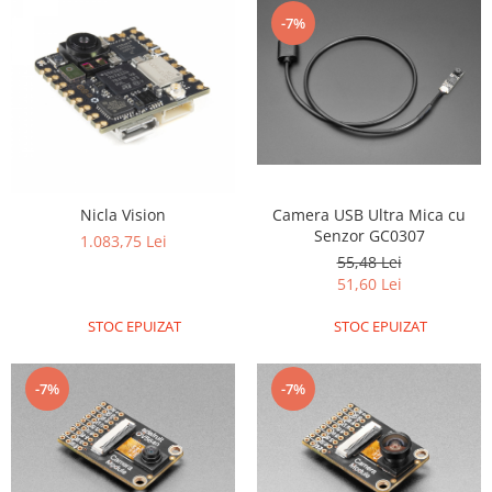
Platforme de dezvoltare
-7%
Arduino
Raspberry
.NET
Android
ARM
AVR
Camera USB Ultra Mica cu
Nicla Vision
Senzor GC0307
1.083,75 Lei
Espruino
55,48 Lei
Feather
51,60 Lei
Flora
STOC EPUIZAT
STOC EPUIZAT
FPGA
Intel
-7%
-7%
Latte Panda
Micro:bit
Nvidia