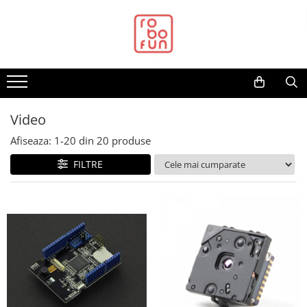
Toate Produsele
Arduino Original
Arduino Compatibil
Raspberry PI
Video
Raspberry PI
Afiseaza:
1-
20
din
20
produse
Alimentare
FILTRE
Racire
Hat
Accesorii
Audio
Cabluri si Conectori
Camera
Cutii