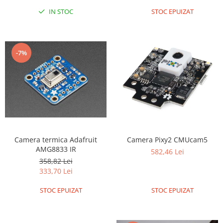
IN STOC
STOC EPUIZAT
RS-485
RTC
Telecomenzi
-7%
Accesorii
Accesorii
Antene
Breadboard
Cabluri
Conectori
Camera termica Adafruit
Camera Pixy2 CMUcam5
AMG8833 IR
Cutii
582,46 Lei
358,82 Lei
Sticker
333,70 Lei
Componente
STOC EPUIZAT
STOC EPUIZAT
Butoane, Tastaturi
Condensatoare