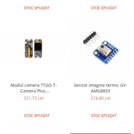
Encoder
STOC EPUIZAT
STOC EPUIZAT
Mecanice
Motoare
Micro Metal
Motoare
Motor 25D
Motor 37D
Motoreductor plastic
Stepper
Sub-Micro
Tamiya
Modul camera TTGO T-
Senzor imagine termic GY-
Roti si Senile
Camera Plus,
AMG8833
OV2640/MPU6050
331,75 Lei
274,80 Lei
Rulmenti
Sasiu
STOC EPUIZAT
STOC EPUIZAT
Servomotoare
Suruburi, Piulite, Conectare