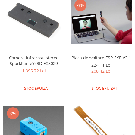
Generale
-7%
LED
Microcontrollere AVR
PCB - Placute Circuit
Rezistoare
Creion 3D 3Doodler
Imprimante 3D
Camera infrarosu stereo
Placa dezvoltare ESP-EYE V2.1
SparkFun eYs3D EX8029
Imprimante 3D
224,11 Lei
1.395,72 Lei
208,42 Lei
3Doodler
Componente
STOC EPUIZAT
STOC EPUIZAT
Componente
Componente E3D
Filament Premium ABS 1.75 mm
-7%
Filament Premium ABS 3 mm
Filament Premium PLA 1.75 mm