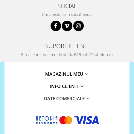
ID
SOCIAL
IMU
Urmareste-ne in social media
Infrarosu
Laser
Lichide
SUPORT CLIENTI
Lumina
Email tehnic si cereri de oferta B2B: info@robofun.ro
Magnetic
PIR
MAGAZINUL MEU
Radar
Sonar
INFO CLIENTI
Sunet
DATE COMERCIALE
Tensiune
Termocuple
Video
Vreme