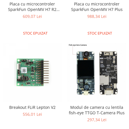
Placa cu microcontroler
Placa cu microcontroler
Puzzle mecanic Ugears
SparkFun OpenMV H7 R2
SparkFun OpenMV H7 Plus
Organizator de chei Wunderkey
Camera
609,07 Lei
988,34 Lei
Constructor foto Mozabrick &
Qbrix
STOC EPUIZAT
STOC EPUIZAT
Puzzle lemn Cluebox
Jocuri de societate
Mecanice
3D Printer & CNC
Actuator
Altele
Driver
Altele
DC
Breakout FLiR Lepton V2
Modul de camera cu lentila
fish-eye TTGO T-Camera Plus
Servo
556,01 Lei
297,34 Lei
Stepper