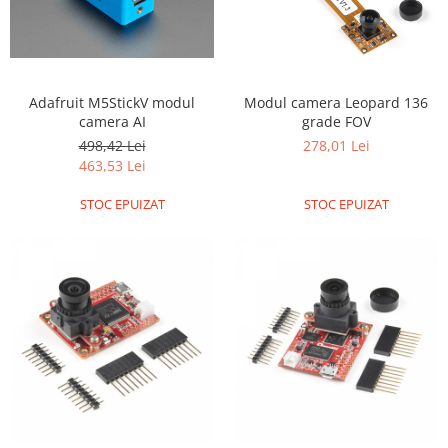
Filamente Speciale
Prusa I3 DIY Kit
Carti
Pentru Incepatori
Adafruit M5StickV modul
Modul camera Leopard 136
Kituri incepatori Arduino
camera AI
grade FOV
498,42 Lei
278,01 Lei
Pentru Incepatori
463,53 Lei
Micro:bit
STOC EPUIZAT
STOC EPUIZAT
Junior Robotics
Carti
Junior Robotics
Lego Education
STEM Education
Ugears
Kit Fun
Kit Roboti
Cadouri