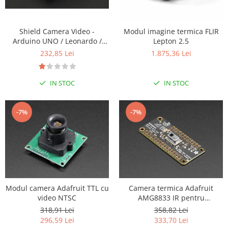
LCD
Module
Shield Camera Video -
Modul imagine termica FLIR
Adaptoare si convertoare
Arduino UNO / Leonardo /
Lepton 2.5
Seeeduino
ADC
232,85 Lei
1.875,36 Lei
Audio
IN STOC
IN STOC
CAN
Convertor nivel logic
-7%
-7%
Convertor USB la serial
Datalogger
LCD
Module
Multiplexor
Modul camera Adafruit TTL cu
Camera termica Adafruit
Radio
video NTSC
AMG8833 IR pentru
FeatherWing
318,91 Lei
358,82 Lei
Releu
296,59 Lei
333,70 Lei
RS-232