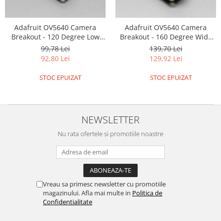
Olinuxino
Photon
Adafruit OV5640 Camera
Adafruit OV5640 Camera
Breakout - 120 Degree Low
Breakout - 160 Degree Wide
PIC
Distortion
Angle
99,78 Lei
139,70 Lei
Platforme de dezvoltare
92,80 Lei
129,92 Lei
Python
STOC EPUIZAT
STOC EPUIZAT
Teensy
Thing
NEWSLETTER
TI
Senzori
Nu rata ofertele si promotiile noastre
Accelerometru
Biometric
Curent
Vreau sa primesc newsletter cu promotiile
Forta
magazinului. Afla mai multe in
Politica de
Confidentialitate
Giroscop