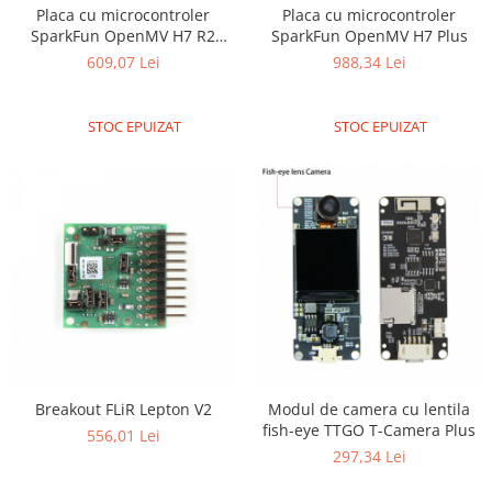
Placa cu microcontroler
Placa cu microcontroler
Puzzle mecanic Ugears
SparkFun OpenMV H7 R2
SparkFun OpenMV H7 Plus
Organizator de chei Wunderkey
Camera
609,07 Lei
988,34 Lei
Constructor foto Mozabrick &
Qbrix
STOC EPUIZAT
STOC EPUIZAT
Puzzle lemn Cluebox
Jocuri de societate
Mecanice
3D Printer & CNC
Actuator
Altele
Driver
Altele
DC
Breakout FLiR Lepton V2
Modul de camera cu lentila
fish-eye TTGO T-Camera Plus
Servo
556,01 Lei
297,34 Lei
Stepper