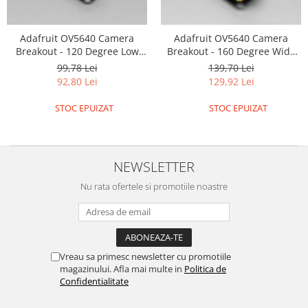
Olinuxino
Photon
Adafruit OV5640 Camera
Adafruit OV5640 Camera
Breakout - 120 Degree Low
Breakout - 160 Degree Wide
PIC
Distortion
Angle
99,78 Lei
139,70 Lei
Platforme de dezvoltare
92,80 Lei
129,92 Lei
Python
STOC EPUIZAT
STOC EPUIZAT
Teensy
Thing
NEWSLETTER
TI
Senzori
Nu rata ofertele si promotiile noastre
Accelerometru
Biometric
Curent
Vreau sa primesc newsletter cu promotiile
Forta
magazinului. Afla mai multe in
Politica de
Confidentialitate
Giroscop