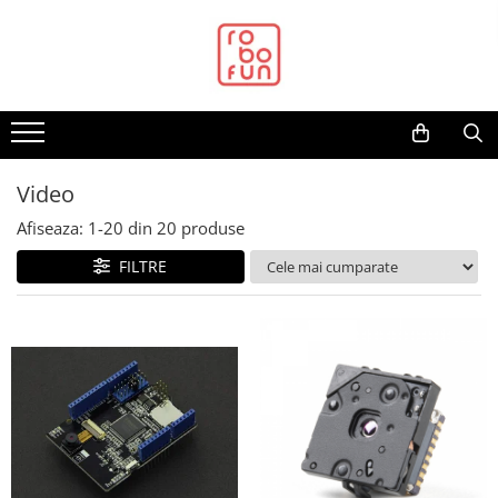
Toate Produsele
Arduino Original
Arduino Compatibil
Raspberry PI
Video
Raspberry PI
Afiseaza:
1-
20
din
20
produse
Alimentare
FILTRE
Racire
Hat
Accesorii
Audio
Cabluri si Conectori
Camera
Cutii