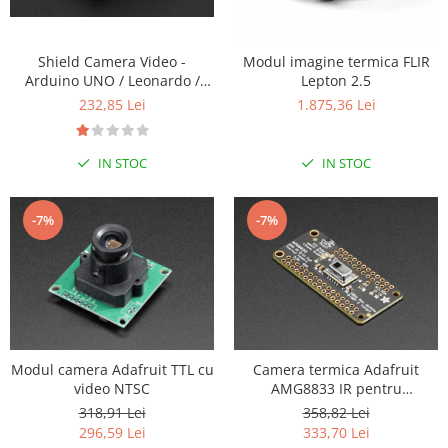
LCD
Module
Shield Camera Video -
Modul imagine termica FLIR
Adaptoare si convertoare
Arduino UNO / Leonardo /
Lepton 2.5
Seeeduino
ADC
232,85 Lei
1.875,36 Lei
Audio
IN STOC
IN STOC
CAN
Convertor nivel logic
-7%
-7%
Convertor USB la serial
Datalogger
LCD
Module
Multiplexor
Modul camera Adafruit TTL cu
Camera termica Adafruit
Radio
video NTSC
AMG8833 IR pentru
FeatherWing
318,91 Lei
358,82 Lei
Releu
296,59 Lei
333,70 Lei
RS-232