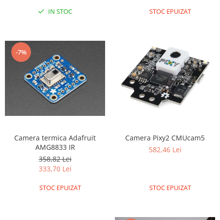
IN STOC
STOC EPUIZAT
RS-485
RTC
Telecomenzi
-7%
Accesorii
Accesorii
Antene
Breadboard
Cabluri
Conectori
Camera termica Adafruit
Camera Pixy2 CMUcam5
AMG8833 IR
Cutii
582,46 Lei
358,82 Lei
Sticker
333,70 Lei
Componente
STOC EPUIZAT
STOC EPUIZAT
Butoane, Tastaturi
Condensatoare