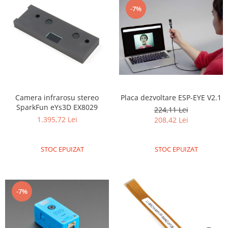
Generale
-7%
LED
Microcontrollere AVR
PCB - Placute Circuit
Rezistoare
Creion 3D 3Doodler
Imprimante 3D
Camera infrarosu stereo
Placa dezvoltare ESP-EYE V2.1
SparkFun eYs3D EX8029
Imprimante 3D
224,11 Lei
1.395,72 Lei
208,42 Lei
3Doodler
Componente
STOC EPUIZAT
STOC EPUIZAT
Componente
Componente E3D
Filament Premium ABS 1.75 mm
-7%
Filament Premium ABS 3 mm
Filament Premium PLA 1.75 mm