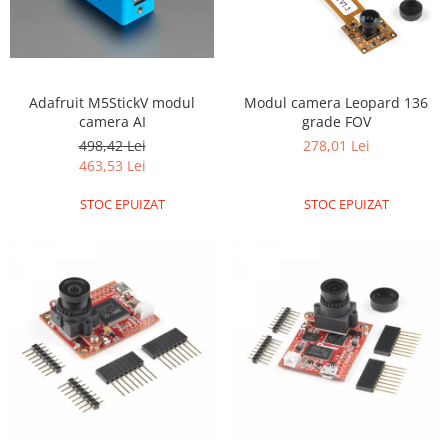
Filamente Speciale
Prusa I3 DIY Kit
Carti
Pentru Incepatori
Adafruit M5StickV modul
Modul camera Leopard 136
Kituri incepatori Arduino
camera AI
grade FOV
498,42 Lei
278,01 Lei
Pentru Incepatori
463,53 Lei
Micro:bit
STOC EPUIZAT
STOC EPUIZAT
Junior Robotics
Carti
Junior Robotics
Lego Education
STEM Education
Ugears
Kit Fun
Kit Roboti
Cadouri