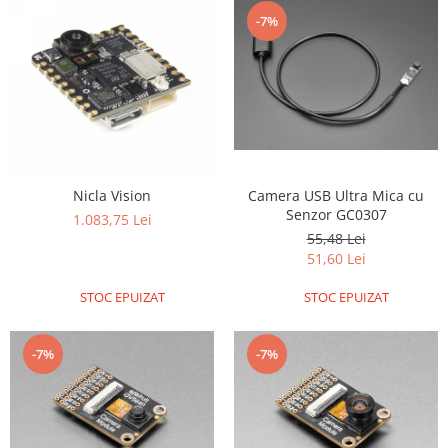
Platforme de dezvoltare
-7%
Arduino
Raspberry
.NET
Android
ARM
AVR
Camera USB Ultra Mica cu
Nicla Vision
Senzor GC0307
1.083,75 Lei
Espruino
55,48 Lei
Feather
51,60 Lei
Flora
STOC EPUIZAT
STOC EPUIZAT
FPGA
Intel
-7%
-7%
Latte Panda
Micro:bit
Nvidia