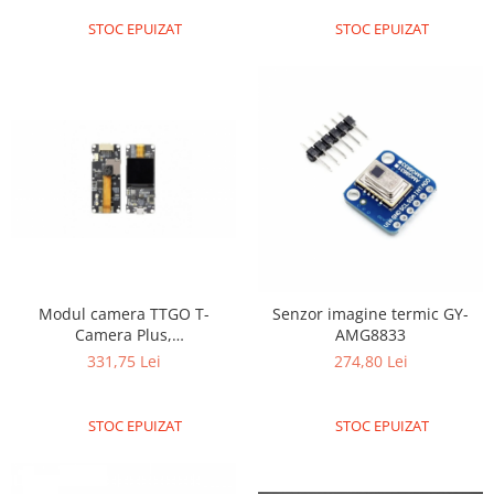
Encoder
STOC EPUIZAT
STOC EPUIZAT
Mecanice
Motoare
Micro Metal
Motoare
Motor 25D
Motor 37D
Motoreductor plastic
Stepper
Sub-Micro
Tamiya
Modul camera TTGO T-
Senzor imagine termic GY-
Roti si Senile
Camera Plus,
AMG8833
OV2640/MPU6050
331,75 Lei
274,80 Lei
Rulmenti
Sasiu
STOC EPUIZAT
STOC EPUIZAT
Servomotoare
Suruburi, Piulite, Conectare