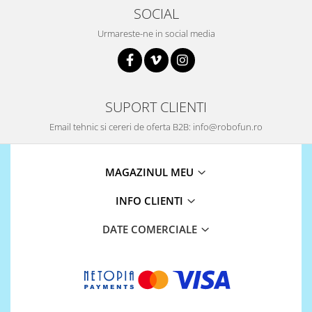
ID
SOCIAL
IMU
Urmareste-ne in social media
Infrarosu
Laser
Lichide
SUPORT CLIENTI
Lumina
Email tehnic si cereri de oferta B2B: info@robofun.ro
Magnetic
PIR
MAGAZINUL MEU
Radar
Sonar
INFO CLIENTI
Sunet
DATE COMERCIALE
Tensiune
Termocuple
Video
Vreme