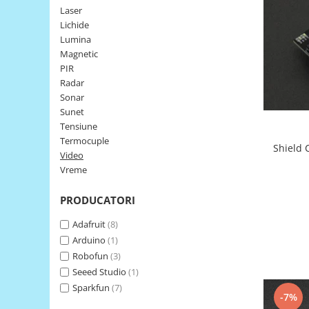
Laser
LCD
Lichide
Module
Lumina
Adaptoare si convertoare
Magnetic
PIR
ADC
Radar
Audio
Sonar
Sunet
CAN
Tensiune
Convertor nivel logic
Termocuple
Shield 
Video
Convertor USB la serial
Vreme
Datalogger
PRODUCATORI
LCD
Module
Adafruit
(8)
Arduino
(1)
Multiplexor
Robofun
(3)
Radio
Seeed Studio
(1)
Releu
Sparkfun
(7)
-7%
RS-232