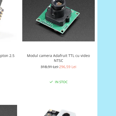
epton 2.5
Modul camera Adafruit TTL cu video
NTSC
318,91 Lei
296,59 Lei
IN STOC