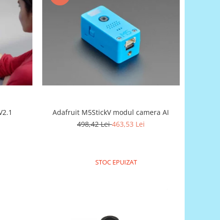
V2.1
Adafruit M5StickV modul camera AI
498,42 Lei
463,53 Lei
STOC EPUIZAT