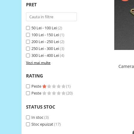
PRET
RS-485
RTC
Telecomenzi
50 Lei - 100 Lei
(2)
100 Lei - 150 Lei
(1)
Accesorii
200 Lei - 250 Lei
(2)
Accesorii
250 Lei - 300 Lei
(3)
Antene
300 Lei - 400 Lei
(4)
Breadboard
Vezi mai multe
Camera
Cabluri
RATING
Conectori
Peste
(1)
Cutii
Peste
(20)
Sticker
STATUS STOC
Componente
Butoane, Tastaturi
In stoc
(3)
Stoc epuizat
(17)
Condensatoare