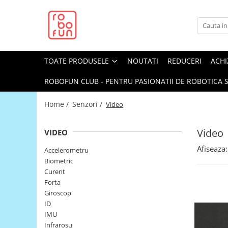
Toate Produsele
Arduino Original
TOATE PRODUSELE
NOUTATI
REDUCERI
ACHI
Arduino Compatibil
Raspberry PI
ROBOFUN CLUB - PENTRU PASIONATII DE ROBOTICA S
Raspberry PI
Home /
Senzori /
Video
Alimentare
Racire
Video
VIDEO
Hat
Afiseaza:
Accelerometru
Accesorii
Biometric
Curent
Audio
Forta
Cabluri si Conectori
Giroscop
ID
Camera
IMU
Cutii
Infrarosu