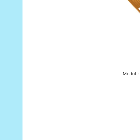
Filamente Speciale
Prusa I3 DIY Kit
Carti
Pentru Incepatori
Kituri incepatori Arduino
Pentru Incepatori
Micro:bit
Junior Robotics
Carti
Modul c
Junior Robotics
Lego Education
STEM Education
Ugears
Kit Fun
Kit Roboti
Cadouri