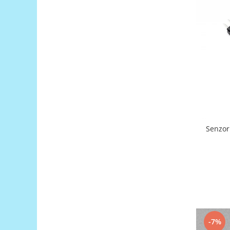
Encoder
Mecanice
Motoare
Micro Metal
Motoare
Motor 25D
Motor 37D
Motoreductor plastic
Stepper
Sub-Micro
Senzor
Tamiya
Roti si Senile
Rulmenti
Sasiu
Servomotoare
Suruburi, Piulite, Conectare
-7%