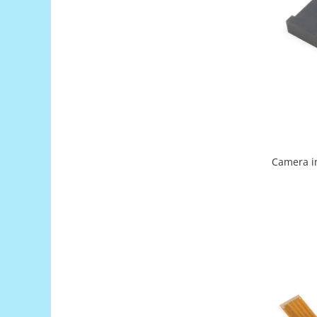
Generale
LED
Microcontrollere AVR
PCB - Placute Circuit
Rezistoare
Creion 3D 3Doodler
Imprimante 3D
Imprimante 3D
Camera i
3Doodler
Componente
Componente
Componente E3D
Filament Premium ABS 1.75 mm
Filament Premium ABS 3 mm
Filament Premium PLA 1.75 mm