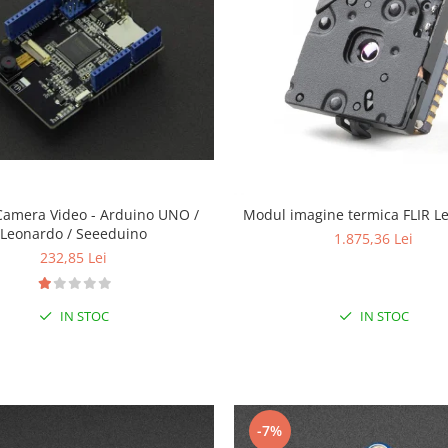
Camera Video - Arduino UNO /
Modul imagine termica FLIR L
Leonardo / Seeeduino
1.875,36 Lei
232,85 Lei
IN STOC
IN STOC
-7%