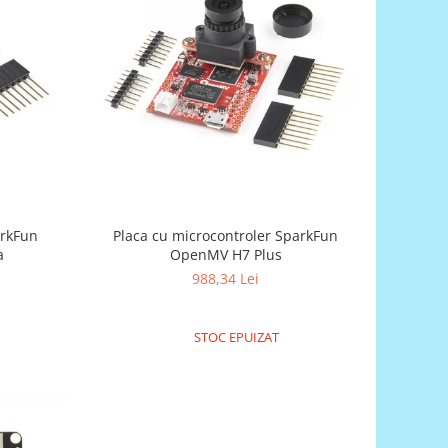
arkFun
Placa cu microcontroler SparkFun
a
OpenMV H7 Plus
988,34 Lei
STOC EPUIZAT