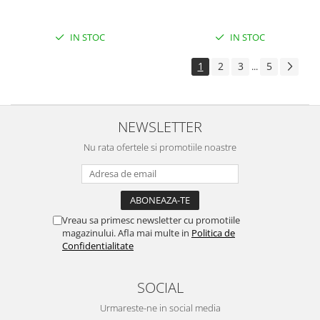
Surse de alimentare
Acumulatori
IN STOC
IN STOC
Alimentatoare
1
2
3
5
...
Altele
Baterii
Incarcator
NEWSLETTER
Regulator Step-Down
Nu rata ofertele si promotiile noastre
Regulator Step-Down Step-Up
Regulator Step-Up
Solar
Vreau sa primesc newsletter cu promotiile
Stabilizator tensiune
magazinului. Afla mai multe in
Politica de
Confidentialitate
Surse de alimentare
Wireless
SOCIAL
2.4Ghz
Urmareste-ne in social media
433Mhz