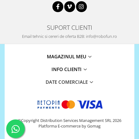
868Mhz
Antene si Cabluri
SUPORT CLIENTI
Bluetooth
Email tehnic si cereri de oferta B2B: info@robofun.ro
GSM
LoRa
Wifi
MAGAZINUL MEU
Wireless
INFO CLIENTI
Xbee
DATE COMERCIALE
E-Textil
IOT -Internet of Things-
GPS
Machine Learning
Retrase
©Copyright Distribution Services Management SRL 2026
Shield
Platforma E-commerce by Gomag
Unelte si Instrumente