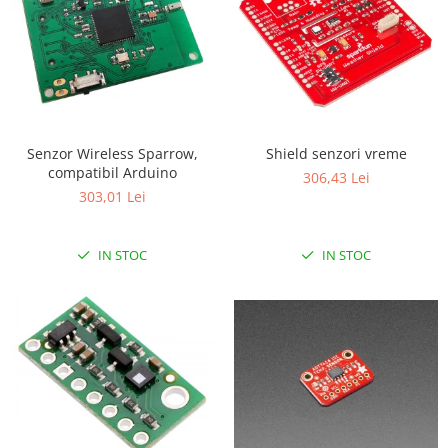
Filamente Speciale
Prusa I3 DIY Kit
Carti
Pentru Incepatori
Kituri incepatori Arduino
Pentru Incepatori
Senzor Wireless Sparrow,
Shield senzori vreme
compatibil Arduino
Micro:bit
306,43 Lei
303,01 Lei
Junior Robotics
Carti
IN STOC
IN STOC
Junior Robotics
Lego Education
STEM Education
Ugears
Kit Fun
Kit Roboti
Cadouri