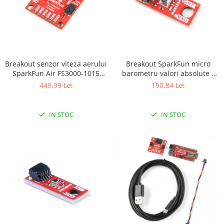
Olinuxino
Photon
PIC
Platforme de dezvoltare
Breakout senzor viteza aerului
Breakout SparkFun micro
Python
SparkFun Air FS3000-1015
barometru valori absolute -
(Qwiic)
LPS28DFW (Qwiic)
449,99 Lei
190,84 Lei
Teensy
Thing
IN STOC
IN STOC
TI
Senzori
Accelerometru
Biometric
Curent
Forta
Giroscop