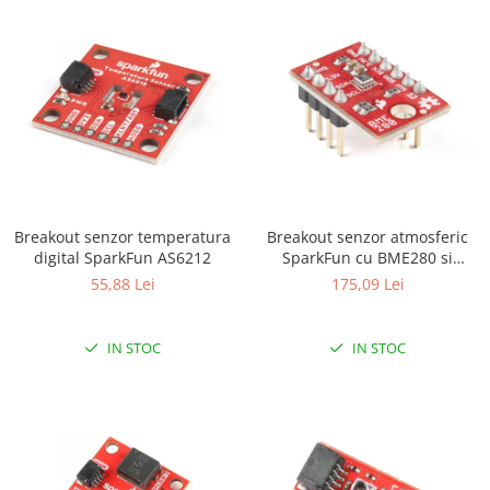
Platforme de dezvoltare
Arduino
Raspberry
.NET
Android
ARM
AVR
Breakout senzor temperatura
Breakout senzor atmosferic
Espruino
digital SparkFun AS6212
SparkFun cu BME280 si
Feather
terminatii
55,88 Lei
175,09 Lei
Flora
FPGA
IN STOC
IN STOC
Intel
Latte Panda
Micro:bit
Nvidia