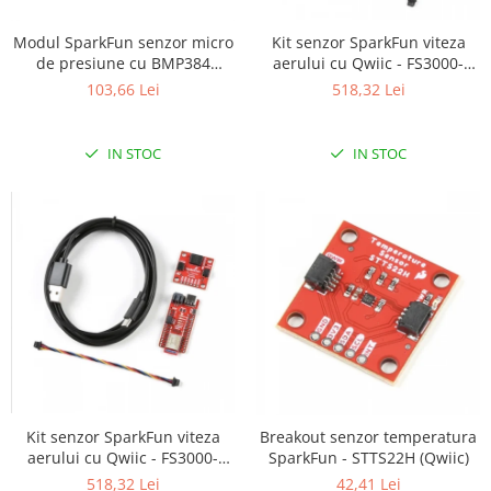
ID
IMU
Kit senzor SparkFun viteza
Modul SparkFun senzor micro
aerului cu Qwiic - FS3000-
de presiune cu BMP384
Infrarosu
1005
(Qwiic)
518,32 Lei
103,66 Lei
Laser
Lichide
IN STOC
IN STOC
Lumina
Magnetic
PIR
Radar
Sonar
Sunet
Tensiune
Termocuple
Kit senzor SparkFun viteza
Breakout senzor temperatura
Video
aerului cu Qwiic - FS3000-
SparkFun - STTS22H (Qwiic)
Vreme
1015
518,32 Lei
42,41 Lei