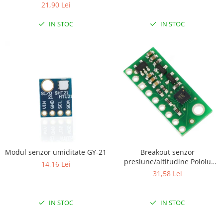
Encoder
21,90 Lei
Mecanice
IN STOC
IN STOC
Motoare
Micro Metal
Motoare
Motor 25D
Motor 37D
Motoreductor plastic
Stepper
Sub-Micro
Tamiya
Roti si Senile
Modul senzor umiditate GY-21
Breakout senzor
presiune/altitudine Pololu
14,16 Lei
Rulmenti
LPS331AP cu stabilizator
31,58 Lei
Sasiu
Servomotoare
IN STOC
IN STOC
Suruburi, Piulite, Conectare