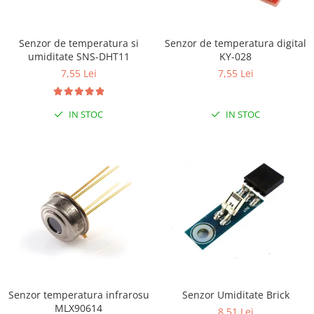
LCD
Module
Senzor de temperatura si
Senzor de temperatura digital
Adaptoare si convertoare
umiditate SNS-DHT11
KY-028
ADC
7,55 Lei
7,55 Lei
Audio
IN STOC
IN STOC
CAN
Convertor nivel logic
Convertor USB la serial
Datalogger
LCD
Module
Multiplexor
Radio
Releu
Senzor temperatura infrarosu
Senzor Umiditate Brick
MLX90614
8,51 Lei
RS-232