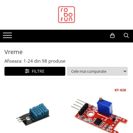
Toate Produsele
Arduino Original
Arduino Compatibil
Raspberry PI
Vreme
Raspberry PI
Afiseaza:
1-
24
din
98
produse
Alimentare
FILTRE
Racire
Hat
Accesorii
Audio
Cabluri si Conectori
Camera
Cutii