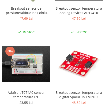
Puzzle mecanic Ugears
Breakout senzor de
Breakout senzor temperatura
Organizator de chei Wunderkey
presiune/altitudine Pololu
Analog Devices ADT7410
LPS25HB cu stabilizator de
47,69 Lei
47,50 Lei
Constructor foto Mozabrick &
tensiune
Qbrix
Puzzle lemn Cluebox
IN STOC
IN STOC
Jocuri de societate
Mecanice
-7%
3D Printer & CNC
Actuator
Altele
Driver
Altele
DC
Adafruit TC74A0 senzor
Breakout senzor temperatura
Servo
temperatura I2C
digital SparkFun TMP102
Stepper
(Qwiic)
23,55 Lei
43,82 Lei