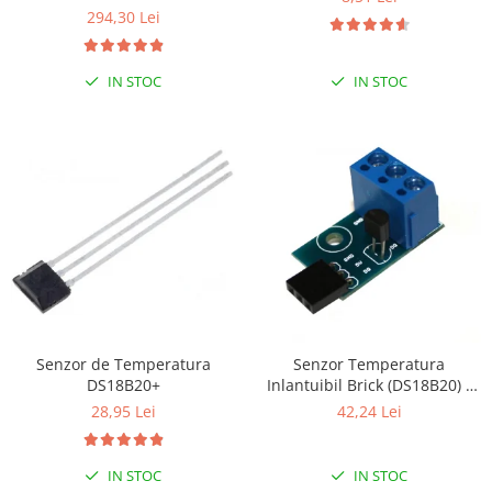
294,30 Lei
RS-485
RTC
IN STOC
IN STOC
Telecomenzi
Accesorii
Accesorii
Antene
Breadboard
Cabluri
Conectori
Cutii
Senzor de Temperatura
Senzor Temperatura
Sticker
DS18B20+
Inlantuibil Brick (DS18B20) -
Componente
Motherboard
28,95 Lei
42,24 Lei
Butoane, Tastaturi
Condensatoare
IN STOC
IN STOC