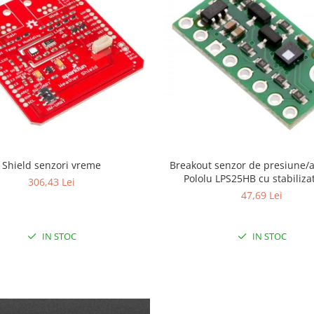
Breakout senzor de presiune/a
Shield senzori vreme
Pololu LPS25HB cu stabiliza
306,43 Lei
tensiune
47,69 Lei
IN STOC
IN STOC