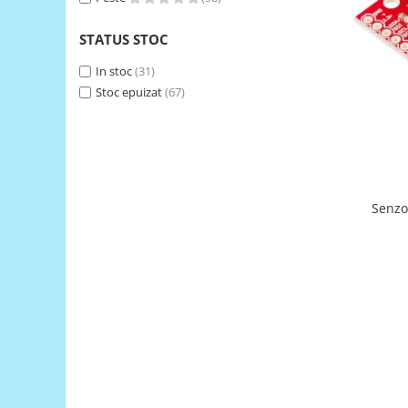
Generale
LED
STATUS STOC
Microcontrollere AVR
In stoc
(31)
PCB - Placute Circuit
Stoc epuizat
(67)
Rezistoare
Creion 3D 3Doodler
Imprimante 3D
Imprimante 3D
Senzor d
3Doodler
Componente
Componente
Componente E3D
Filament Premium ABS 1.75 mm
Filament Premium ABS 3 mm
Filament Premium PLA 1.75 mm