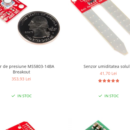
e presiune MS5803-14BA
Senzor umiditatea solul
Breakout
41,70 Lei
353,93 Lei
IN STOC
IN STOC