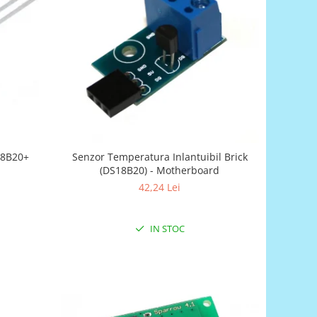
18B20+
Senzor Temperatura Inlantuibil Brick
(DS18B20) - Motherboard
42,24 Lei
IN STOC