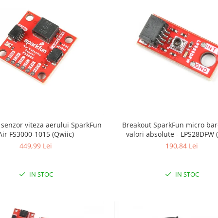
 senzor viteza aerului SparkFun
Breakout SparkFun micro ba
Air FS3000-1015 (Qwiic)
valori absolute - LPS28DFW 
449,99 Lei
190,84 Lei
IN STOC
IN STOC