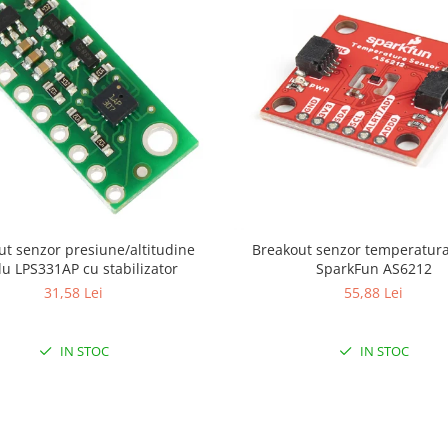
ut senzor presiune/altitudine
Breakout senzor temperatura 
lu LPS331AP cu stabilizator
SparkFun AS6212
31,58 Lei
55,88 Lei
IN STOC
IN STOC