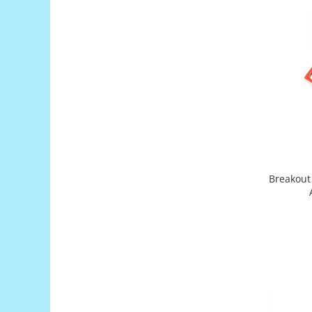
Platforme de dezvoltare
Arduino
Raspberry
.NET
Android
ARM
AVR
Espruino
Feather
Breakout
Flora
FPGA
Intel
Latte Panda
Micro:bit
Nvidia