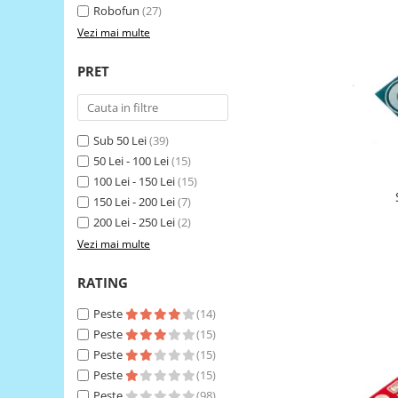
Robofun
(27)
RS-485
Vezi mai multe
RTC
PRET
Telecomenzi
Accesorii
Accesorii
Sub 50 Lei
(39)
Antene
50 Lei - 100 Lei
(15)
100 Lei - 150 Lei
(15)
Breadboard
150 Lei - 200 Lei
(7)
Cabluri
200 Lei - 250 Lei
(2)
Conectori
Vezi mai multe
Cutii
RATING
Sticker
Peste
(14)
Componente
Peste
(15)
Butoane, Tastaturi
Peste
(15)
Condensatoare
Peste
(15)
Peste
(98)