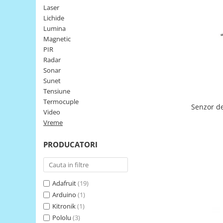
Laser
LCD
Lichide
Module
Lumina
Adaptoare si convertoare
Magnetic
PIR
ADC
Radar
Audio
Sonar
Sunet
CAN
Tensiune
Convertor nivel logic
Termocuple
Senzor de
Video
Convertor USB la serial
Vreme
Datalogger
PRODUCATORI
LCD
Module
Multiplexor
Adafruit
(19)
Radio
Arduino
(1)
Releu
Kitronik
(1)
Pololu
(3)
RS-232