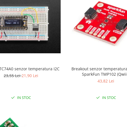
 TC74A0 senzor temperatura I2C
Breakout senzor temperatura 
SparkFun TMP102 (Qwii
23,55 Lei
21,90 Lei
43,82 Lei
IN STOC
IN STOC