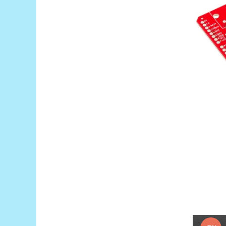
Filamente Speciale
Prusa I3 DIY Kit
Carti
Pentru Incepatori
Kituri incepatori Arduino
Pentru Incepatori
Micro:bit
Junior Robotics
Carti
Junior Robotics
Lego Education
STEM Education
Ugears
Kit Fun
Kit Roboti
Cadouri