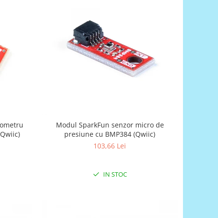
rometru
Modul SparkFun senzor micro de
(Qwiic)
presiune cu BMP384 (Qwiic)
103,66 Lei
IN STOC