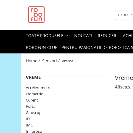
Toate Produsele
Arduino Original
TOATE PRODUSELE
NOUTATI
REDUCERI
ACHI
Arduino Compatibil
Raspberry PI
ROBOFUN CLUB - PENTRU PASIONATII DE ROBOTICA S
Raspberry PI
Home /
Senzori /
Vreme
Alimentare
Racire
Vreme
VREME
Hat
Afiseaza:
Accelerometru
Accesorii
Biometric
Curent
Audio
Forta
Cabluri si Conectori
Giroscop
ID
Camera
IMU
Cutii
Infrarosu