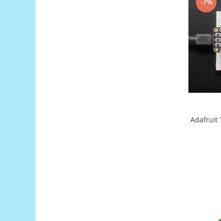
-7%
Puzzle mecanic Ugears
Organizator de chei Wunderkey
Constructor foto Mozabrick &
Qbrix
Puzzle lemn Cluebox
Jocuri de societate
Mecanice
3D Printer & CNC
Adafruit
Actuator
Altele
Driver
Altele
DC
Servo
Stepper