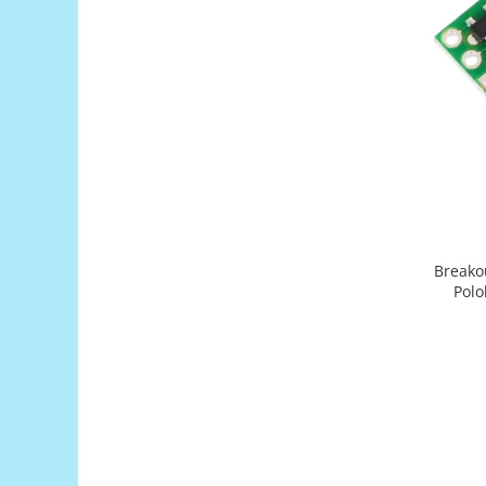
Encoder
Mecanice
Motoare
Micro Metal
Motoare
Motor 25D
Motor 37D
Motoreductor plastic
Stepper
Breako
Sub-Micro
Polo
Tamiya
Roti si Senile
Rulmenti
Sasiu
Servomotoare
Suruburi, Piulite, Conectare