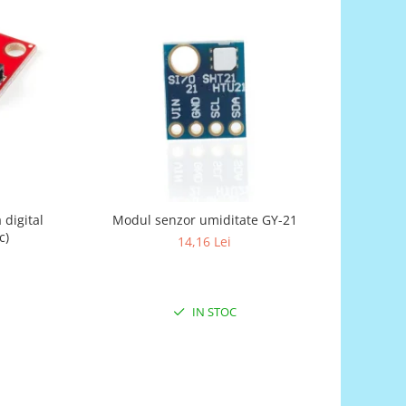
digital
Modul senzor umiditate GY-21
c)
14,16 Lei
IN STOC