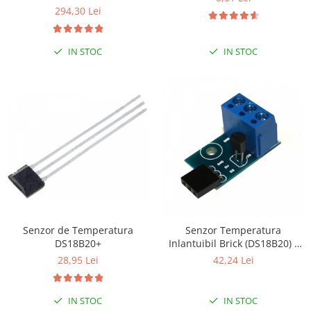
294,30 Lei
IN STOC
IN STOC
Senzor de Temperatura
Senzor Temperatura
DS18B20+
Inlantuibil Brick (DS18B20) -
Motherboard
28,95 Lei
42,24 Lei
IN STOC
IN STOC