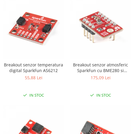
Breakout senzor temperatura
Breakout senzor atmosferic
digital SparkFun AS6212
SparkFun cu BME280 si
terminatii
55,88 Lei
175,09 Lei
IN STOC
IN STOC