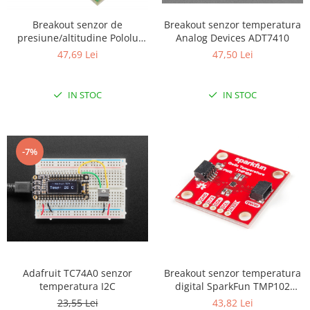
Breakout senzor de
Breakout senzor temperatura
presiune/altitudine Pololu
Analog Devices ADT7410
LPS25HB cu stabilizator de
47,69 Lei
47,50 Lei
tensiune
IN STOC
IN STOC
-7%
Adafruit TC74A0 senzor
Breakout senzor temperatura
temperatura I2C
digital SparkFun TMP102
(Qwiic)
23,55 Lei
43,82 Lei