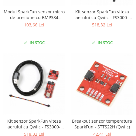
Kit senzor SparkFun viteza
Modul SparkFun senzor micro
aerului cu Qwiic - FS3000-
de presiune cu BMP384
1005
(Qwiic)
518,32 Lei
103,66 Lei
IN STOC
IN STOC
Kit senzor SparkFun viteza
Breakout senzor temperatura
aerului cu Qwiic - FS3000-
SparkFun - STTS22H (Qwiic)
1015
518,32 Lei
42,41 Lei