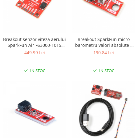
Breakout senzor viteza aerului
Breakout SparkFun micro
SparkFun Air FS3000-1015
barometru valori absolute -
(Qwiic)
LPS28DFW (Qwiic)
449,99 Lei
190,84 Lei
IN STOC
IN STOC