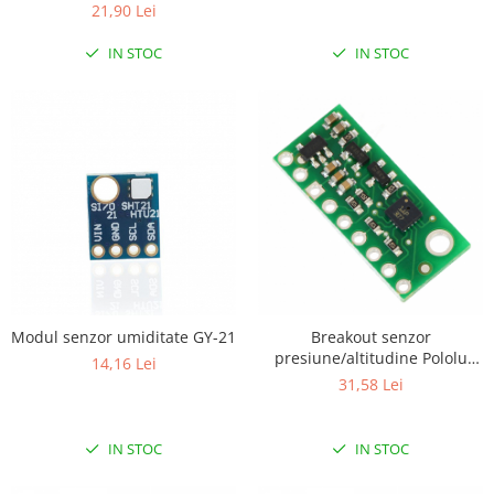
21,90 Lei
IN STOC
IN STOC
Modul senzor umiditate GY-21
Breakout senzor
presiune/altitudine Pololu
14,16 Lei
LPS331AP cu stabilizator
31,58 Lei
IN STOC
IN STOC