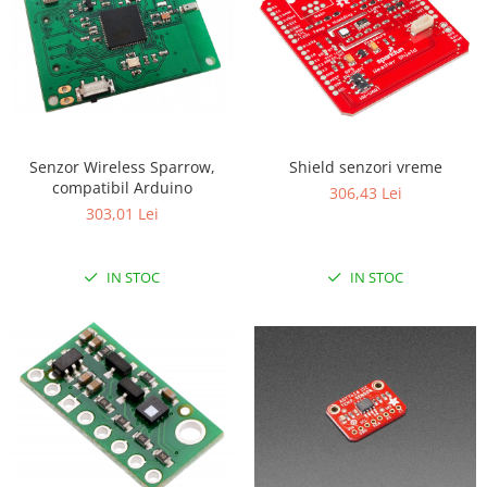
Senzor Wireless Sparrow,
Shield senzori vreme
compatibil Arduino
306,43 Lei
303,01 Lei
IN STOC
IN STOC