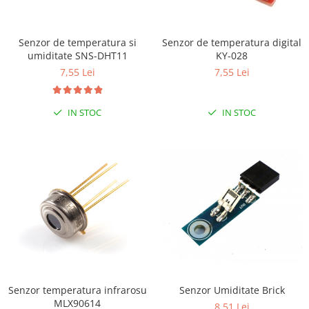
RS-232
Micro:bit
PIR
Motor 25D
Motor 37D
RS-485
Nvidia
Radar
Senzor de temperatura si
Senzor de temperatura digital
Motoreductor plastic
umiditate SNS-DHT11
KY-028
RTC
Olinuxino
Sonar
Stepper
7,55 Lei
7,55 Lei
Telecomenzi
Photon
Sunet
Sub-Micro
PIC
Tensiune
Tamiya
IN STOC
IN STOC
Platforme de dezvoltare
Termocuple
Roti si Senile
Python
Video
Rulmenti
Teensy
Vreme
Sasiu
Thing
Servomotoare
TI
Suruburi, Piulite, Conectare
Senzor temperatura infrarosu
Senzor Umiditate Brick
MLX90614
8,51 Lei