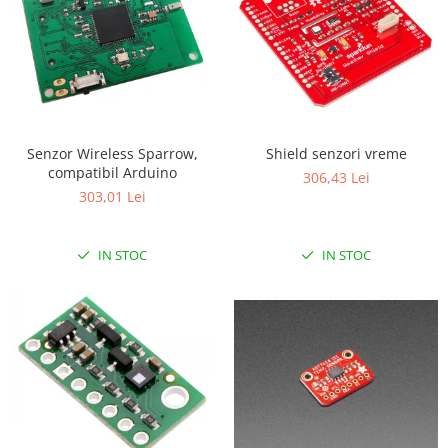
Senzor Wireless Sparrow,
Shield senzori vreme
compatibil Arduino
306,43 Lei
303,01 Lei
IN STOC
IN STOC