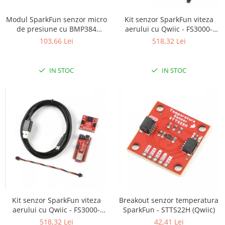
Kit senzor SparkFun viteza
Modul SparkFun senzor micro
aerului cu Qwiic - FS3000-
de presiune cu BMP384
1005
(Qwiic)
518,32 Lei
103,66 Lei
IN STOC
IN STOC
Kit senzor SparkFun viteza
Breakout senzor temperatura
aerului cu Qwiic - FS3000-
SparkFun - STTS22H (Qwiic)
1015
518,32 Lei
42,41 Lei