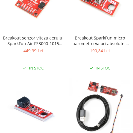
Breakout senzor viteza aerului
Breakout SparkFun micro
SparkFun Air FS3000-1015
barometru valori absolute -
(Qwiic)
LPS28DFW (Qwiic)
449,99 Lei
190,84 Lei
IN STOC
IN STOC