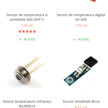
RS-232
Micro:bit
PIR
Motor 25D
Motor 37D
RS-485
Nvidia
Radar
Senzor de temperatura si
Senzor de temperatura digital
Motoreductor plastic
umiditate SNS-DHT11
KY-028
RTC
Olinuxino
Sonar
Stepper
7,55 Lei
7,55 Lei
Telecomenzi
Photon
Sunet
Sub-Micro
PIC
Tensiune
Tamiya
IN STOC
IN STOC
Platforme de dezvoltare
Termocuple
Roti si Senile
Python
Video
Rulmenti
Teensy
Vreme
Sasiu
Thing
Servomotoare
TI
Suruburi, Piulite, Conectare
Senzor temperatura infrarosu
Senzor Umiditate Brick
MLX90614
8,51 Lei