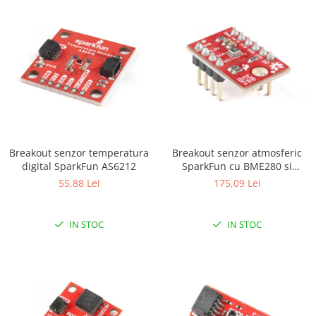
Breakout senzor temperatura
Breakout senzor atmosferic
digital SparkFun AS6212
SparkFun cu BME280 si
terminatii
55,88 Lei
175,09 Lei
IN STOC
IN STOC