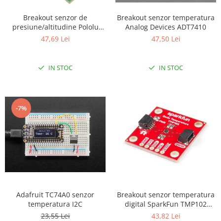
Breakout senzor de
Breakout senzor temperatura
presiune/altitudine Pololu
Analog Devices ADT7410
LPS25HB cu stabilizator de
47,69 Lei
47,50 Lei
tensiune
IN STOC
IN STOC
-7%
Adafruit TC74A0 senzor
Breakout senzor temperatura
temperatura I2C
digital SparkFun TMP102
(Qwiic)
23,55 Lei
43,82 Lei