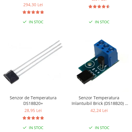
294,30 Lei
IN STOC
IN STOC
Senzor de Temperatura
Senzor Temperatura
DS18B20+
Inlantuibil Brick (DS18B20) -
Motherboard
28,95 Lei
42,24 Lei
IN STOC
IN STOC