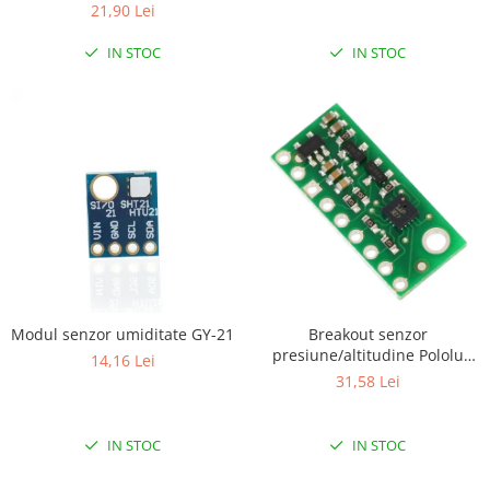
21,90 Lei
IN STOC
IN STOC
Modul senzor umiditate GY-21
Breakout senzor
presiune/altitudine Pololu
14,16 Lei
LPS331AP cu stabilizator
31,58 Lei
IN STOC
IN STOC