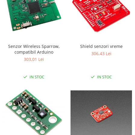
Filamente Speciale
Prusa I3 DIY Kit
Carti
Pentru Incepatori
Kituri incepatori Arduino
Pentru Incepatori
Senzor Wireless Sparrow,
Shield senzori vreme
compatibil Arduino
Micro:bit
306,43 Lei
303,01 Lei
Junior Robotics
Carti
IN STOC
IN STOC
Junior Robotics
Lego Education
STEM Education
Ugears
Kit Fun
Kit Roboti
Cadouri