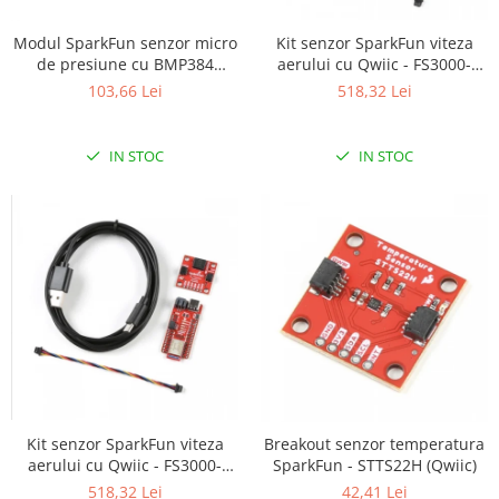
ID
IMU
Kit senzor SparkFun viteza
Modul SparkFun senzor micro
aerului cu Qwiic - FS3000-
de presiune cu BMP384
Infrarosu
1005
(Qwiic)
518,32 Lei
103,66 Lei
Laser
Lichide
IN STOC
IN STOC
Lumina
Magnetic
PIR
Radar
Sonar
Sunet
Tensiune
Termocuple
Kit senzor SparkFun viteza
Breakout senzor temperatura
Video
aerului cu Qwiic - FS3000-
SparkFun - STTS22H (Qwiic)
Vreme
1015
518,32 Lei
42,41 Lei