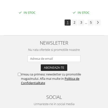
Surse de alimentare
Acumulatori
IN STOC
IN STOC
Alimentatoare
1
2
3
5
...
Altele
Baterii
Incarcator
NEWSLETTER
Regulator Step-Down
Nu rata ofertele si promotiile noastre
Regulator Step-Down Step-Up
Regulator Step-Up
Solar
Vreau sa primesc newsletter cu promotiile
Stabilizator tensiune
magazinului. Afla mai multe in
Politica de
Confidentialitate
Surse de alimentare
Wireless
SOCIAL
2.4Ghz
Urmareste-ne in social media
433Mhz