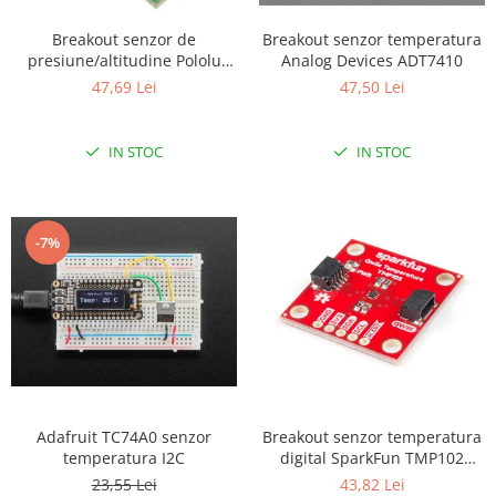
Puzzle mecanic Ugears
Breakout senzor de
Breakout senzor temperatura
Organizator de chei Wunderkey
presiune/altitudine Pololu
Analog Devices ADT7410
LPS25HB cu stabilizator de
47,69 Lei
47,50 Lei
Constructor foto Mozabrick &
tensiune
Qbrix
Puzzle lemn Cluebox
IN STOC
IN STOC
Jocuri de societate
Mecanice
-7%
3D Printer & CNC
Actuator
Altele
Driver
Altele
DC
Adafruit TC74A0 senzor
Breakout senzor temperatura
Servo
temperatura I2C
digital SparkFun TMP102
Stepper
(Qwiic)
23,55 Lei
43,82 Lei