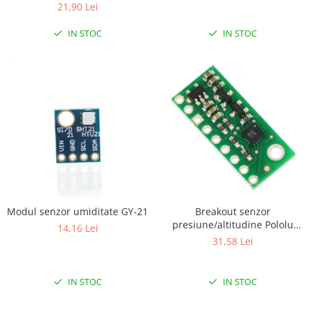
Encoder
21,90 Lei
Mecanice
IN STOC
IN STOC
Motoare
Micro Metal
Motoare
Motor 25D
Motor 37D
Motoreductor plastic
Stepper
Sub-Micro
Tamiya
Roti si Senile
Modul senzor umiditate GY-21
Breakout senzor
presiune/altitudine Pololu
14,16 Lei
Rulmenti
LPS331AP cu stabilizator
31,58 Lei
Sasiu
Servomotoare
IN STOC
IN STOC
Suruburi, Piulite, Conectare