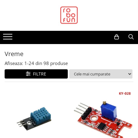
Toate Produsele
Arduino Original
Arduino Compatibil
Raspberry PI
Vreme
Raspberry PI
Afiseaza:
1-
24
din
98
produse
Alimentare
FILTRE
Racire
Hat
Accesorii
Audio
Cabluri si Conectori
Camera
Cutii