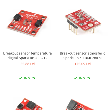
Platforme de dezvoltare
Arduino
Raspberry
.NET
Android
ARM
AVR
Breakout senzor temperatura
Breakout senzor atmosferic
Espruino
digital SparkFun AS6212
SparkFun cu BME280 si
Feather
terminatii
55,88 Lei
175,09 Lei
Flora
FPGA
IN STOC
IN STOC
Intel
Latte Panda
Micro:bit
Nvidia