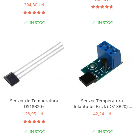
294,30 Lei
RS-485
RTC
IN STOC
IN STOC
Telecomenzi
Accesorii
Accesorii
Antene
Breadboard
Cabluri
Conectori
Cutii
Senzor de Temperatura
Senzor Temperatura
Sticker
DS18B20+
Inlantuibil Brick (DS18B20) -
Componente
Motherboard
28,95 Lei
42,24 Lei
Butoane, Tastaturi
Condensatoare
IN STOC
IN STOC