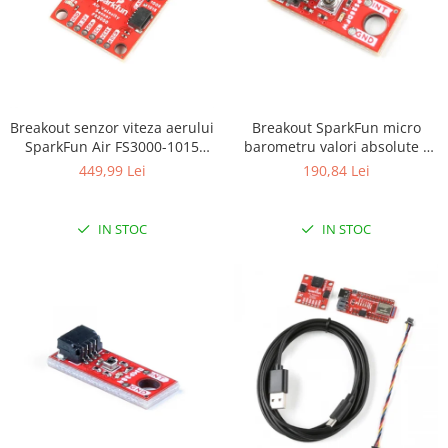
Olinuxino
Photon
PIC
Platforme de dezvoltare
Breakout senzor viteza aerului
Breakout SparkFun micro
Python
SparkFun Air FS3000-1015
barometru valori absolute -
(Qwiic)
LPS28DFW (Qwiic)
449,99 Lei
190,84 Lei
Teensy
Thing
IN STOC
IN STOC
TI
Senzori
Accelerometru
Biometric
Curent
Forta
Giroscop