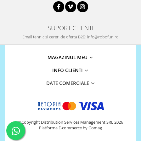
868Mhz
Antene si Cabluri
SUPORT CLIENTI
Bluetooth
Email tehnic si cereri de oferta B2B: info@robofun.ro
GSM
LoRa
Wifi
MAGAZINUL MEU
Wireless
INFO CLIENTI
Xbee
DATE COMERCIALE
E-Textil
IOT -Internet of Things-
GPS
Machine Learning
Retrase
©Copyright Distribution Services Management SRL 2026
Shield
Platforma E-commerce by Gomag
Unelte si Instrumente