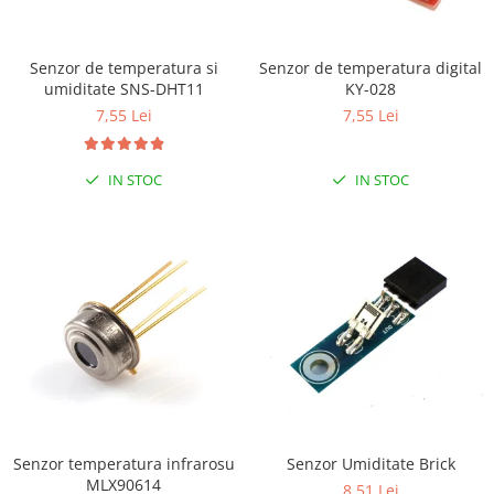
LCD
Module
Senzor de temperatura si
Senzor de temperatura digital
Adaptoare si convertoare
umiditate SNS-DHT11
KY-028
ADC
7,55 Lei
7,55 Lei
Audio
IN STOC
IN STOC
CAN
Convertor nivel logic
Convertor USB la serial
Datalogger
LCD
Module
Multiplexor
Radio
Releu
Senzor temperatura infrarosu
Senzor Umiditate Brick
MLX90614
8,51 Lei
RS-232