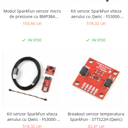
Kit senzor SparkFun viteza
Modul SparkFun senzor micro
aerului cu Qwiic - FS3000-
de presiune cu BMP384
1005
(Qwiic)
518,32 Lei
103,66 Lei
IN STOC
IN STOC
Kit senzor SparkFun viteza
Breakout senzor temperatura
aerului cu Qwiic - FS3000-
SparkFun - STTS22H (Qwiic)
1015
518,32 Lei
42,41 Lei