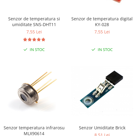
RS-232
Micro:bit
PIR
Motor 25D
Motor 37D
RS-485
Nvidia
Radar
Senzor de temperatura si
Senzor de temperatura digital
Motoreductor plastic
umiditate SNS-DHT11
KY-028
RTC
Olinuxino
Sonar
Stepper
7,55 Lei
7,55 Lei
Telecomenzi
Photon
Sunet
Sub-Micro
PIC
Tensiune
Tamiya
IN STOC
IN STOC
Platforme de dezvoltare
Termocuple
Roti si Senile
Python
Video
Rulmenti
Teensy
Vreme
Sasiu
Thing
Servomotoare
TI
Suruburi, Piulite, Conectare
Senzor temperatura infrarosu
Senzor Umiditate Brick
MLX90614
8,51 Lei