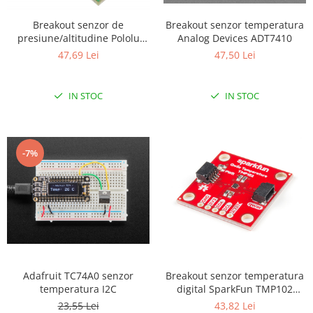
Breakout senzor de
Breakout senzor temperatura
presiune/altitudine Pololu
Analog Devices ADT7410
LPS25HB cu stabilizator de
47,69 Lei
47,50 Lei
tensiune
IN STOC
IN STOC
-7%
Adafruit TC74A0 senzor
Breakout senzor temperatura
temperatura I2C
digital SparkFun TMP102
(Qwiic)
23,55 Lei
43,82 Lei