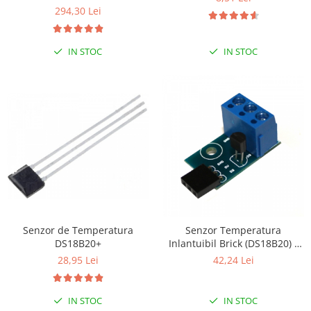
294,30 Lei
IN STOC
IN STOC
Senzor de Temperatura
Senzor Temperatura
DS18B20+
Inlantuibil Brick (DS18B20) -
Motherboard
28,95 Lei
42,24 Lei
IN STOC
IN STOC