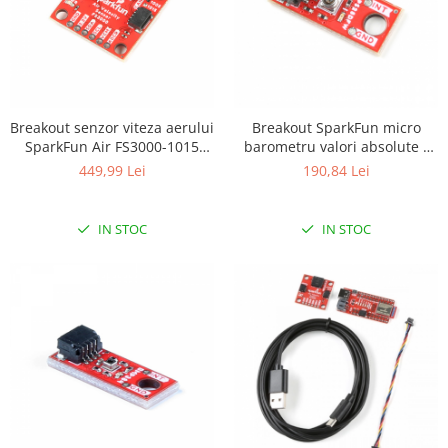
Breakout senzor viteza aerului
Breakout SparkFun micro
SparkFun Air FS3000-1015
barometru valori absolute -
(Qwiic)
LPS28DFW (Qwiic)
449,99 Lei
190,84 Lei
IN STOC
IN STOC