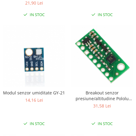
21,90 Lei
IN STOC
IN STOC
Modul senzor umiditate GY-21
Breakout senzor
presiune/altitudine Pololu
14,16 Lei
LPS331AP cu stabilizator
31,58 Lei
IN STOC
IN STOC