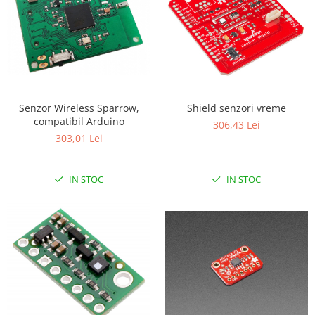
Senzor Wireless Sparrow,
Shield senzori vreme
compatibil Arduino
306,43 Lei
303,01 Lei
IN STOC
IN STOC