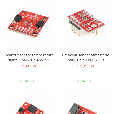
Breakout senzor temperatura
Breakout senzor atmosferic
digital SparkFun AS6212
SparkFun cu BME280 si
terminatii
55,88 Lei
175,09 Lei
IN STOC
IN STOC