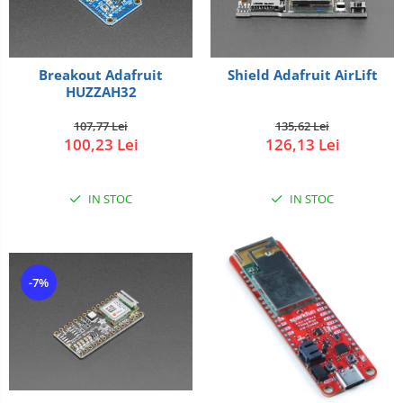
Breakout Adafruit
Shield Adafruit AirLift
HUZZAH32
107,77 Lei
135,62 Lei
100,23 Lei
126,13 Lei
IN STOC
IN STOC
-7%