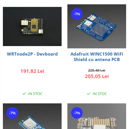
-7%
WRTnode2P - Devboard
Adafruit WINC1500 WiFi
Shield cu antena PCB
191,82 Lei
220,48 Lei
205,05 Lei
IN STOC
IN STOC
-7%
-7%