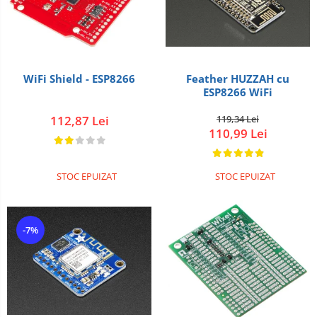
WiFi Shield - ESP8266
Feather HUZZAH cu
ESP8266 WiFi
112,87 Lei
119,34 Lei
110,99 Lei
STOC EPUIZAT
STOC EPUIZAT
-7%