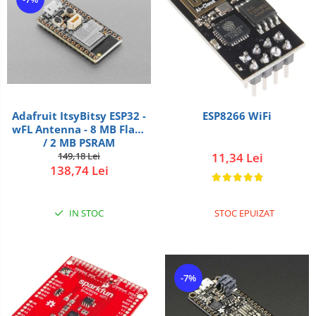
Adafruit ItsyBitsy ESP32 -
ESP8266 WiFi
wFL Antenna - 8 MB Flash
/ 2 MB PSRAM
149,18 Lei
11,34 Lei
138,74 Lei
IN STOC
STOC EPUIZAT
-7%