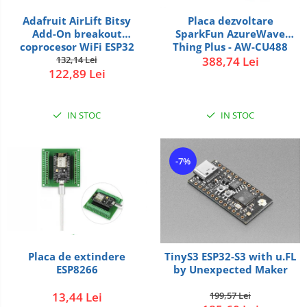
Adafruit AirLift Bitsy
Placa dezvoltare
Add-On breakout
SparkFun AzureWave
coprocesor WiFi ESP32
Thing Plus - AW-CU488
132,14 Lei
388,74 Lei
122,89 Lei
IN STOC
IN STOC
-7%
Placa de extindere
TinyS3 ESP32-S3 with u.FL
ESP8266
by Unexpected Maker
13,44 Lei
199,57 Lei