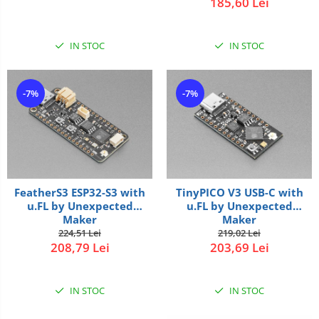
185,60 Lei
IN STOC
IN STOC
-7%
-7%
FeatherS3 ESP32-S3 with
TinyPICO V3 USB-C with
u.FL by Unexpected
u.FL by Unexpected
Maker
Maker
224,51 Lei
219,02 Lei
208,79 Lei
203,69 Lei
IN STOC
IN STOC