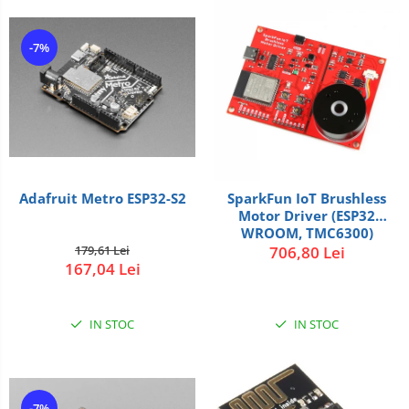
-7%
Adafruit Metro ESP32-S2
SparkFun IoT Brushless
Motor Driver (ESP32
WROOM, TMC6300)
179,61 Lei
706,80 Lei
167,04 Lei
IN STOC
IN STOC
-7%