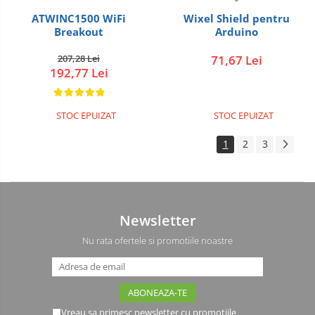
ATWINC1500 WiFi
Wixel Shield pentru
Breakout
Arduino
207,28 Lei
71,67 Lei
192,77 Lei
STOC EPUIZAT
STOC EPUIZAT
1
2
3
Newsletter
Nu rata ofertele si promotiile noastre
Vreau sa primesc newsletter cu promotiile