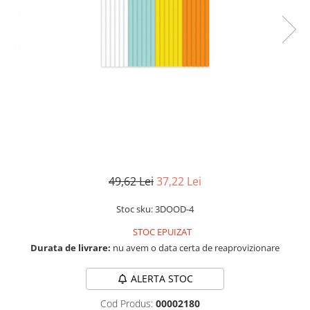
RS-232
Micro:bit
PIR
Motor 25D
Motor 37D
RS-485
Nvidia
Radar
Motoreductor plastic
RTC
Olinuxino
Sonar
Stepper
Telecomenzi
Photon
Sunet
Sub-Micro
PIC
Tensiune
Tamiya
Platforme de dezvoltare
Termocuple
Roti si Senile
Python
Video
Rulmenti
Teensy
Vreme
Sasiu
49,62 Lei
37,22 Lei
Thing
Servomotoare
TI
Suruburi, Piulite, Conectare
Stoc sku: 3DOOD-4
STOC EPUIZAT
Durata de livrare:
nu avem o data certa de reaprovizionare
ALERTA STOC
Cod Produs:
00002180