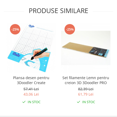
PRODUSE SIMILARE
-25%
-25%
Plansa desen pentru
Set filamente Lemn pentru
3Doodler Create
creion 3D 3Doodler PRO
57,41 Lei
82,39 Lei
43,06 Lei
61,79 Lei
IN STOC
IN STOC