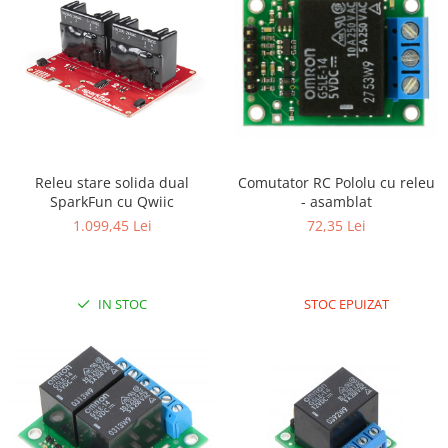
Filamente Speciale
Prusa I3 DIY Kit
Carti
Pentru Incepatori
Kituri incepatori Arduino
Pentru Incepatori
Micro:bit
Comutator RC Pololu cu releu
Releu stare solida dual
- asamblat
SparkFun cu Qwiic
Junior Robotics
72,35 Lei
1.099,45 Lei
Carti
Junior Robotics
Lego Education
STOC EPUIZAT
IN STOC
STEM Education
Ugears
Kit Fun
Kit Roboti
Cadouri