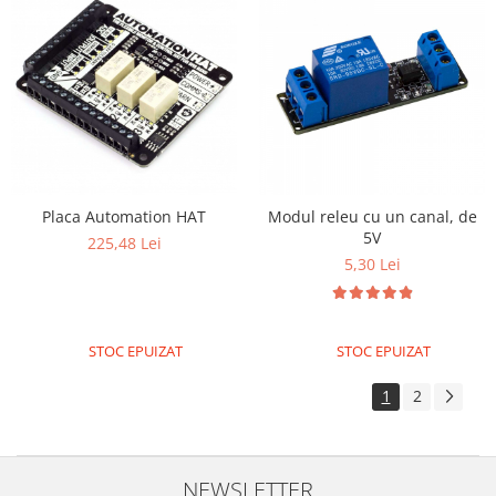
Surse de alimentare
Acumulatori
Alimentatoare
Altele
Baterii
Incarcator
Placa Automation HAT
Modul releu cu un canal, de
Regulator Step-Down
5V
225,48 Lei
Regulator Step-Down Step-Up
5,30 Lei
Regulator Step-Up
Solar
STOC EPUIZAT
STOC EPUIZAT
Stabilizator tensiune
Surse de alimentare
1
2
Wireless
2.4Ghz
NEWSLETTER
433Mhz