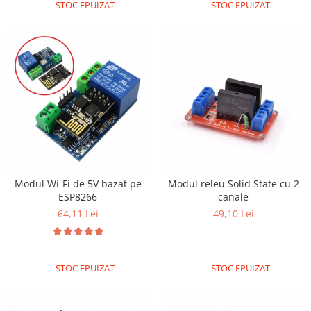
ID
STOC EPUIZAT
STOC EPUIZAT
IMU
Infrarosu
Laser
Lichide
Lumina
Magnetic
PIR
Radar
Modul Wi-Fi de 5V bazat pe
Modul releu Solid State cu 2
Sonar
ESP8266
canale
64,11 Lei
49,10 Lei
Sunet
Tensiune
Termocuple
STOC EPUIZAT
STOC EPUIZAT
Video
Vreme