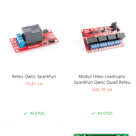
Generale
LED
Microcontrollere AVR
PCB - Placute Circuit
Rezistoare
Creion 3D 3Doodler
Imprimante 3D
Imprimante 3D
3Doodler
Releu Qwiic SparkFun
Modul releu cvadruplu
SparkFun Qwiic Quad Releu
Componente
76,81 Lei
240,78 Lei
Componente
Componente E3D
Filament Premium ABS 1.75 mm
IN STOC
IN STOC
Filament Premium ABS 3 mm
Filament Premium PLA 1.75 mm