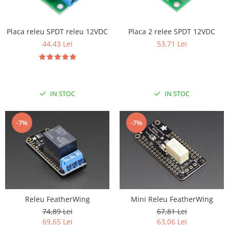
LCD
Module
Placa 2 relee SPDT 12VDC
Placa releu SPDT releu 12VDC
Adaptoare si convertoare
53,71 Lei
44,43 Lei
ADC
Audio
CAN
IN STOC
IN STOC
Convertor nivel logic
Convertor USB la serial
-7%
-7%
Datalogger
LCD
Module
Multiplexor
Radio
Releu FeatherWing
Mini Releu FeatherWing
74,89 Lei
67,81 Lei
Releu
69,65 Lei
63,06 Lei
RS-232