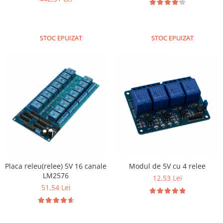
Olinuxino
Photon
STOC EPUIZAT
STOC EPUIZAT
PIC
Platforme de dezvoltare
Python
Teensy
Thing
TI
Senzori
Accelerometru
Biometric
Placa releu(relee) 5V 16 canale
Modul de 5V cu 4 relee
LM2576
Curent
12,53 Lei
51,54 Lei
Forta
Giroscop