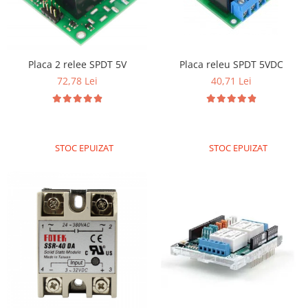
Puzzle mecanic Ugears
Organizator de chei Wunderkey
Constructor foto Mozabrick &
Placa releu SPDT 5VDC
Placa 2 relee SPDT 5V
Qbrix
40,71 Lei
72,78 Lei
Puzzle lemn Cluebox
Jocuri de societate
Mecanice
STOC EPUIZAT
STOC EPUIZAT
3D Printer & CNC
Actuator
Altele
Driver
Altele
DC
Servo
Stepper