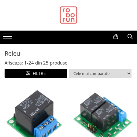
Toate Produsele
Arduino Original
Arduino Compatibil
Raspberry PI
Releu
Raspberry PI
Afiseaza:
1-
24
din
25
produse
Alimentare
FILTRE
Racire
Hat
Accesorii
Audio
Cabluri si Conectori
Camera
Cutii