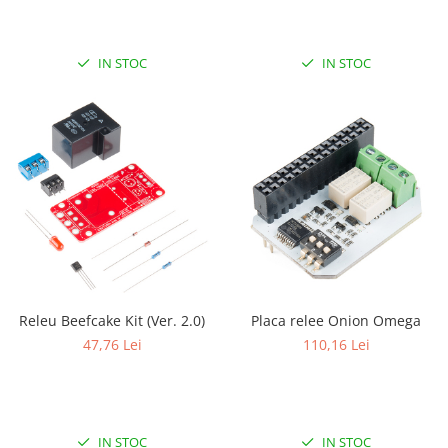
RS-485
RTC
IN STOC
IN STOC
Telecomenzi
Accesorii
Accesorii
Antene
Breadboard
Cabluri
Conectori
Cutii
Releu Beefcake Kit (Ver. 2.0)
Placa relee Onion Omega
Sticker
47,76 Lei
110,16 Lei
Componente
Butoane, Tastaturi
Condensatoare
IN STOC
IN STOC