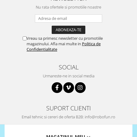
Nu rata ofertele si promotiile noastre
868Mhz
Antene si Cabluri
Bluetooth
GSM
Vreau sa primesc newsletter cu promotiile
magazinului. Afla mai multe in
Politica de
LoRa
Confidentialitate
Wifi
Wireless
SOCIAL
Xbee
Urmareste-ne in social media
E-Textil
IOT -Internet of Things-
GPS
SUPORT CLIENTI
Machine Learning
Retrase
Email tehnic si cereri de oferta B2B: info@robofun.ro
Shield
Unelte si Instrumente
MAGAZINUL MEU