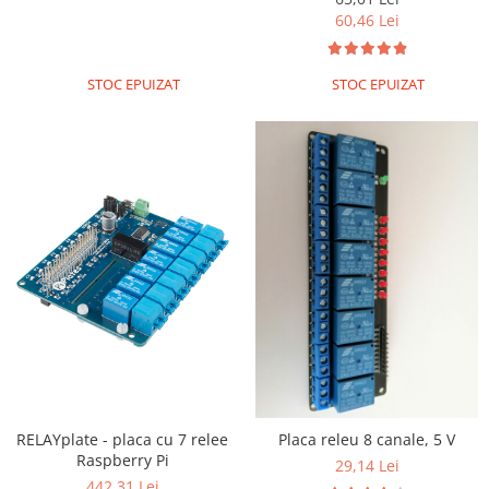
Platforme de dezvoltare
60,46 Lei
Arduino
Raspberry
STOC EPUIZAT
STOC EPUIZAT
.NET
Android
ARM
AVR
Espruino
Feather
Flora
FPGA
Intel
Latte Panda
RELAYplate - placa cu 7 relee
Placa releu 8 canale, 5 V
Micro:bit
Raspberry Pi
29,14 Lei
Nvidia
442,31 Lei