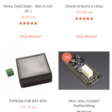
Encoder
Releu Solid State - 40A (3-32V
Shield Arduino 4 relee
Mecanice
DC )
210,49 Lei
Motoare
34,75 Lei
Micro Metal
Motoare
Motor 25D
STOC EPUIZAT
STOC EPUIZAT
Motor 37D
Motoreductor plastic
Stepper
-7%
Sub-Micro
Tamiya
Roti si Senile
Rulmenti
Sasiu
Servomotoare
ESP8266-EVB-BAT-BOX
Mini releu bistabil
FeatherWing
Suruburi, Piulite, Conectare
151,18 Lei
65,01 Lei