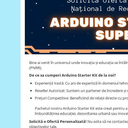
LCD
Module
Adaptoare si convertoare
ADC
Audio
CAN
Convertor nivel logic
Bine ai venit în universul unde inovația și educația se întâ
Convertor USB la serial
(PNRR).
Datalogger
De ce sa cumperi Arduino Starter Kit de la noi?
LCD
Experiență Vastă: Cu ani de expertiză în domeniul tehnol
Reseller Autorizat: Suntem un partener de încredere și 
Module
Prețuri Competitive: Beneficiind de relații directe cu p
Multiplexor
Pachetul nostru Arduino Starter Kit este creat pentru a 
Radio
îmbunătățirea educației, dezvoltarea urbană sau inovați
Releu
Solicită o Ofertă Personalizată!
Nu ezita să ne contactez
obiectivelor tale.
RS-232