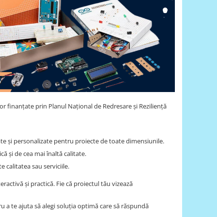
lor finanțate prin Planul Național de Redresare și Reziliență
rate și personalizate pentru proiecte de toate dimensiunile.
ă și de cea mai înaltă calitate.
calitatea sau serviciile.
activă și practică. Fie că proiectul tău vizează
ru a te ajuta să alegi soluția optimă care să răspundă