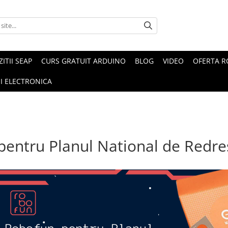
ZITII SEAP
CURS GRATUIT ARDUINO
BLOG
VIDEO
OFERTA 
I ELECTRONICA
entru Planul National de Redres