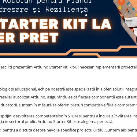
lnesc! Îți prezentăm Arduino Starter Kit, kit-ul necesar implementarii proiecte
ogic și educațional, echipa noastră este specializată în a oferi soluții integ
reseller autorizat Arduino, asigurându-te că fiecare componentă este autentic
roducătorii, suntem în măsură să oferim prețuri competitive fără a compromite 
sprijini dezvoltarea competențelor în STEM și pentru a încuraja învățarea inter
a în sectorul public, Arduino Starter Kit este alegerea perfectă.
i pentru a discuta despre nevoile specifice proiectului tău. Suntem aici pent