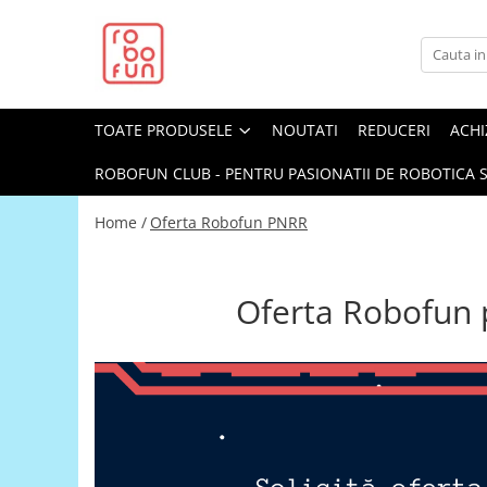
Toate Produsele
Arduino Original
TOATE PRODUSELE
NOUTATI
REDUCERI
ACHI
Arduino Compatibil
Raspberry PI
ROBOFUN CLUB - PENTRU PASIONATII DE ROBOTICA S
Raspberry PI
Home /
Oferta Robofun PNRR
Alimentare
Racire
Oferta Robofun p
Hat
Accesorii
Audio
Cabluri si Conectori
Camera
Cutii