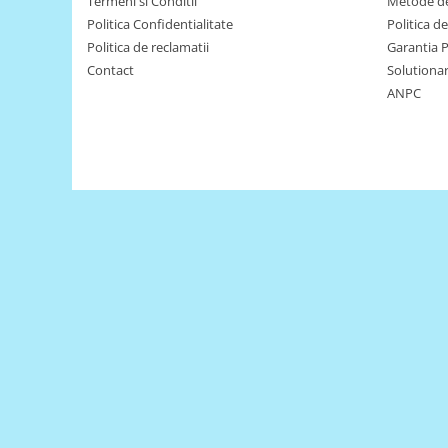
Filamente Speciale
Termeni si Conditii
Metode de
Politica Confidentialitate
Politica d
Prusa I3 DIY Kit
Politica de reclamatii
Garantia 
Carti
Contact
Solutionare
Pentru Incepatori
ANPC
Kituri incepatori Arduino
Pentru Incepatori
Micro:bit
Junior Robotics
Carti
Junior Robotics
Lego Education
STEM Education
Ugears
Kit Fun
Kit Roboti
Cadouri