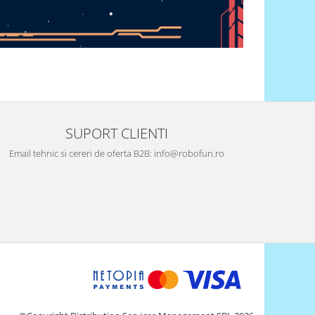
SUPORT CLIENTI
Email tehnic si cereri de oferta B2B: info@robofun.ro