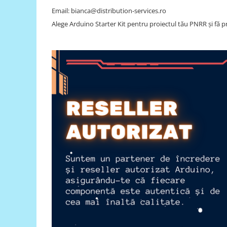
Email: bianca@distribution-services.ro
RS-485
Alege Arduino Starter Kit pentru proiectul tău PNRR și fă pr
RTC
Telecomenzi
Accesorii
Accesorii
Antene
Breadboard
Cabluri
Conectori
Cutii
Sticker
Componente
Butoane, Tastaturi
Condensatoare