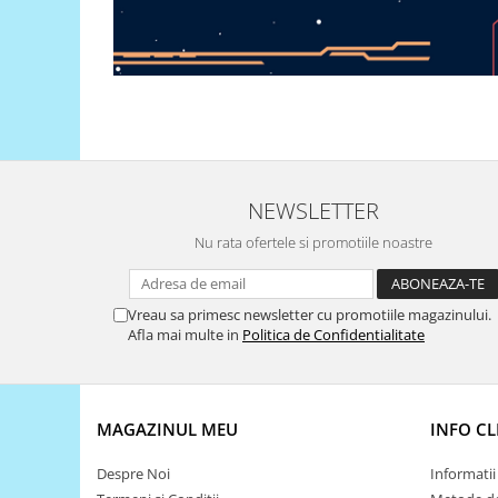
Generale
LED
Microcontrollere AVR
PCB - Placute Circuit
Rezistoare
Creion 3D 3Doodler
NEWSLETTER
Imprimante 3D
Imprimante 3D
Nu rata ofertele si promotiile noastre
3Doodler
Componente
Vreau sa primesc newsletter cu promotiile magazinului.
Afla mai multe in
Politica de Confidentialitate
Componente
Componente E3D
Filament Premium ABS 1.75 mm
MAGAZINUL MEU
INFO CL
Filament Premium ABS 3 mm
Filament Premium PLA 1.75 mm
Despre Noi
Informatii 