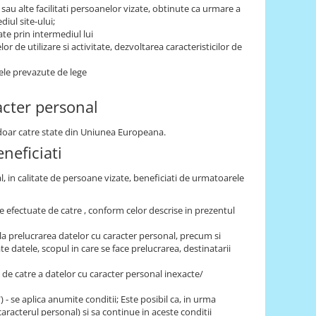
 sau alte facilitati persoanelor vizate, obtinute ca urmare a
iul site-ului;
ate prin intermediul lui
r de utilizare si activitate, dezvoltarea caracteristicilor de
tele prevazute de lege
acter personal
r doar catre state din Uniunea Europeana.
neficiati
al, in calitate de persoane vizate, beneficiati de urmatoarele
are efectuate de catre , conform celor descrise in prezentul
la prelucrarea datelor cu caracter personal, precum si
e datele, scopul in care se face prelucrarea, destinatarii
e, de catre a datelor cu caracter personal inexacte/
t") - se aplica anumite conditii; Este posibil ca, in urma
caracterul personal) si sa continue in aceste conditii