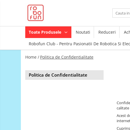
Toate Produsele
Arduino Original
Toate Produsele
Noutati
Reduceri
Ach
Arduino Compatibil
Robofun Club - Pentru Pasionatii De Robotica Si Ele
Raspberry PI
Raspberry PI
Module
Home /
Politica de Confidentialitate
Accesorii
Alimentare
Componente
Racire
Politica de Confidentialitate
Creion 3D
Hat
3Doodler
Accesorii
Imprimante
3D
Audio
Confide
Carti
Cabluri si Conectori
calitat
Pentru
Acest d
Incepatori
Camera
interne
Junior
Cutii
Cuprins