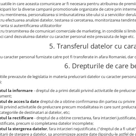
ituatiile in care aceasta comunicare ar fi necesara pentru atribuirea de premii
iciparii lor la diverse campanii promotionale organizate de catre prin intermed
ru mentinerea, personalizarea si imbunatatirea site-ului si a serviciilor derul
ru efectuarea analizei datelor, testarea si cercetarea, monitorizarea tendintelo
ranta si autentificarea utilizatorilor
ru transmiterea de comunicari comerciale de marketing, in conditiile si limi
ci cand dezvaluirea datelor cu caracter personal este prevazuta de lege etc.
5. Transferul datelor cu car
cu caracter personal furnizate catre pot fi transferate in afara Romaniei, da
6. Drepturile de care be
tiile prevazute de legislatia in materia prelucrarii datelor cu caracter person
i:
ptul la informare
- dreptul de a primi detalii privind activitatile de prelucr
ument;
tul de acces la date
dreptul de a obtine confirmarea din partea cu privire 
lii privind activitatile de prelucrare precum modalitatea in care sunt prelucrat
categoriile de destinatari ai datelor, etc;
tul la rectificare
- dreptul de a obtine corectarea, fara intarzieri justificat
stificate, precum si completarea datelor incomplete;
tul la stergerea datelor
, fara intarzieri nejustificate, ("dreptul de a fi uita
citarii de stergere a datelor, sa anonimizeze aceste date (lipsindu-le astfel de 