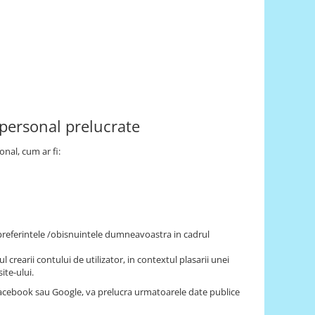
 personal prelucrate
onal, cum ar fi:
/preferintele /obisnuintele dumneavoastra in cadrul
l crearii contului de utilizator, in contextul plasarii unei
ite-ului.
 Facebook sau Google, va prelucra urmatoarele date publice