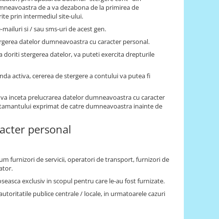
dumneavoastra de a va dezabona de la primirea de
te prin intermediul site-ului.
-mailuri si / sau sms-uri de acest gen.
ergerea datelor dumneavoastra cu caracter personal.
a doriti stergerea datelor, va puteti exercita drepturile
anda activa, cererea de stergere a contului va putea fi
 va inceta prelucrarea datelor dumneavoastra cu caracter
simtamantului exprimat de catre dumneavoastra inainte de
racter personal
um furnizori de servicii, operatori de transport, furnizori de
ator.
oseasca exclusiv in scopul pentru care le-au fost furnizate.
ritatile publice centrale / locale, in urmatoarele cazuri