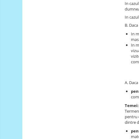
RS-485
Learning
In cazul
dumneav
Retrase
RTC
In cazul
Shield
Telecomenzi
B. Daca 
Unelte
Accesorii
si
In m
Instrumente
Antene
masu
In m
Breadboard
vizu
vizi
Cabluri
comp
Conectori
Cutii
A. Daca 
Sticker
pen
come
Butoane, Tastaturi
Temei:
Condensatoare
Termene
Generale
pentru 
dintre 
LED
pent
Microcontrollere AVR
mate