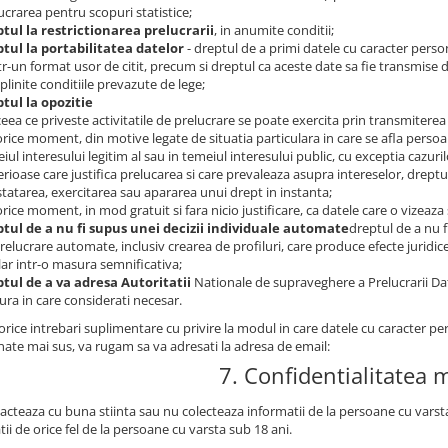
ucrarea pentru scopuri statistice;
tul la restrictionarea prelucrarii
, in anumite conditii;
tul la portabilitatea datelor
- dreptul de a primi datele cu caracter perso
ntr-un format usor de citit, precum si dreptul ca aceste date sa fie transmise 
plinite conditiile prevazute de lege;
tul la opozitie
 ceea ce priveste activitatile de prelucrare se poate exercita prin transmiterea
 orice moment, din motive legate de situatia particulara in care se afla persoan
iul interesului legitim al sau in temeiul interesului public, cu exceptia cazur
rioase care justifica prelucarea si care prevaleaza asupra intereselor, dreptur
tatarea, exercitarea sau apararea unui drept in instanta;
 orice moment, in mod gratuit si fara nicio justificare, ca datele care o vizeaza
tul de a nu fi supus unei decizii individuale automate
dreptul de a nu f
relucrare automate, inclusiv crearea de profiluri, care produce efecte juridi
lar intr-o masura semnificativa;
tul de a va adresa Autoritatii
Nationale de supraveghere a Prelucrarii Da
ra in care considerati necesar.
rice intrebari suplimentare cu privire la modul in care datele cu caracter pe
ate mai sus, va rugam sa va adresati la adresa de email:
7. Confidentialitatea 
acteaza cu buna stiinta sau nu colecteaza informatii de la persoane cu varsta
ii de orice fel de la persoane cu varsta sub 18 ani.