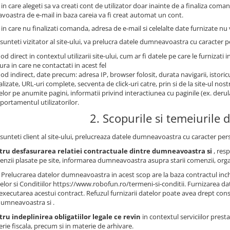
 in care alegeti sa va creati cont de utilizator doar inainte de a finaliza coma
oastra de e-mail in baza careia va fi creat automat un cont.
 in care nu finalizati comanda, adresa de e-mail si celelalte date furnizate nu v
sunteti vizitator al site-ului, va prelucra datele dumneavoastra cu caracter pe
od direct in contextul utilizarii site-ului, cum ar fi datele pe care le furnizati i
ra in care ne contactati in acest fel
od indirect, date precum: adresa IP, browser folosit, durata navigarii, istoricu
alizate, URL-uri complete, secventa de click-uri catre, prin si de la site-ul no
telor pe anumite pagini, informatii privind interactiunea cu paginile (ex. derul
ortamentul utilizatorilor.
2. Scopurile si temeiurile d
sunteti client al site-ului, prelucreaza datele dumneavoastra cu caracter pers
tru desfasurarea relatiei contractuale dintre dumneavoastra si
, res
nzii plasate pe site, informarea dumneavoastra asupra starii comenzii, org
Prelucrarea datelor dumneavoastra in acest scop are la baza contractul inche
lor si Conditiilor https://www.robofun.ro/termeni-si-conditii. Furnizarea d
executarea acestui contract. Refuzul furnizarii datelor poate avea drept conse
dumneavoastra si .
ru indeplinirea obligatiilor legale ce revin
in contextul serviciilor presta
rie fiscala, precum si in materie de arhivare.