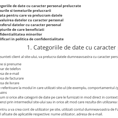
egoriile de date cu caracter personal prelucrate
urile si temeiurile prelucrarii
ata pentru care va prelucram datele
valuirea datelor cu caracter personal
nsferul datelor cu caracter personal
turile de care beneficiati
fidentialitatea minorilor
ficari in politica de confidentialitate
1. Categoriile de date cu caracter
sunteti client al site-ului, va prelucra datele dumneavoastra cu caracter pers
e si prenume
ar de telefon
sa de e-mail
sa de facturare
sa de livrare
 referitoare la modul in care utilizati site-ul (de exemplu, comportamentul 
ains
um si orice alte categorii de date pe care le furnizati in mod direct in contextu
nzi prin intermediul site-ului sau in orice alt mod care rezulta din utilizarea s
ntru a va crea cont de utilizator pe site, utilizati contul dumneavoastra de
l afisate de aplicatiile respective: nume utilizator, adresa de e-mail.