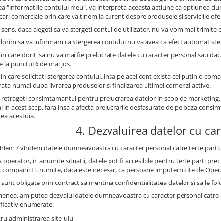
ea "informatiile contului meu", va interpreta aceasta actiune ca optiunea 
ri comerciale prin care va tinem la curent despre produsele si serviciile oferi
 sens, daca alegeti sa va stergeti contul de utilizator, nu va vom mai trimite e
 dorim sa va informam ca stergerea contului nu va avea ca efect automat st
 in care doriti sa nu va mai fie prelucrate datele cu caracter personal sau dac
e la punctul 6 de mai jos.
 in care solicitati stergerea contului, insa pe acel cont exista cel putin o com
trata numai dupa livrarea produselor si finalizarea ultimei comenzi active.
 retrageti consimtamantul pentru prelucrarea datelor in scop de marketing,
l in acest scop, fara insa a afecta prelucrarile desfasurate de pe baza con
rea acestuia.
4. Dezvaluirea datelor cu ca
iriem / vindem datele dumneavoastra cu caracter personal catre terte parti.
 operator, in anumite situatii, datele pot fi accesibile pentru terte parti prec
, companii IT, numite, daca este necesar, ca persoane imputernicite de Oper
sunt obligate prin contract sa mentina confidentialitatea datelor si sa le fol
enea, am putea dezvalui datele dumneavoastra cu caracter personal catre auto
ficativ enumerate:
ru administrarea site-ului