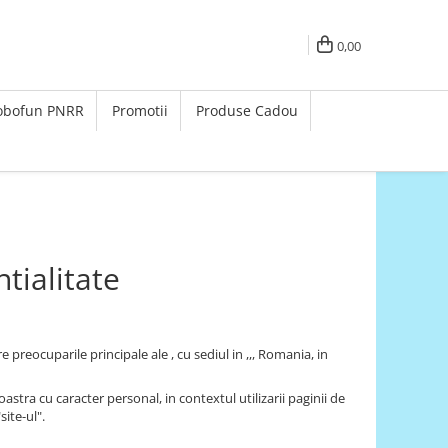
0,00
Robofun PNRR
Promotii
Produse Cadou
tialitate
reocuparile principale ale , cu sediul in ,,, Romania, in
tra cu caracter personal, in contextul utilizarii paginii de
ite-ul".