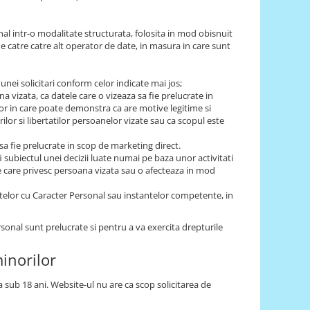
nal intr-o modalitate structurata, folosita in mod obisnuit
de catre catre alt operator de date, in masura in care sunt
 unei solicitari conform celor indicate mai jos;
a vizata, ca datele care o vizeaza sa fie prelucrate in
ilor in care poate demonstra ca are motive legitime si
ilor si libertatilor persoanelor vizate sau ca scopul este
 sa fie prelucrate in scop de marketing direct.
i subiectul unei decizii luate numai pe baza unor activitati
ce care privesc persoana vizata sau o afecteaza in mod
telor cu Caracter Personal sau instantelor competente, in
rsonal sunt prelucrate si pentru a va exercita drepturile
minorilor
 sub 18 ani. Website-ul nu are ca scop solicitarea de