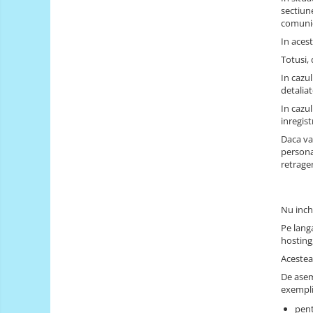
Driver
sectiun
comunica
Altele
In acest
DC
Totusi,
Servo
In cazul
Stepper
detaliat
Encoder
In cazul
inregis
Mecanice
Daca va
Motoare
persona
retrage
Micro Metal
Motoare
Motor 25D
Nu inch
Motor 37D
Pe langa
Motoreductor plastic
hosting
Acestea 
Stepper
De asem
Sub-Micro
exempli
Tamiya
pent