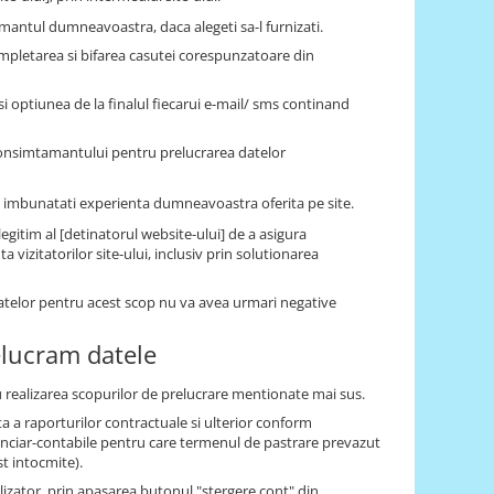
antul dumneavoastra, daca alegeti sa-l furnizati.
mpletarea si bifarea casutei corespunzatoare din
 optiunea de la finalul fiecarui e-mail/ sms continand
consimtamantului pentru prelucrarea datelor
i a imbunatati experienta dumneavoastra oferita pe site.
gitim al [detinatorul website-ului] de a asigura
vizitatorilor site-ului, inclusiv prin solutionarea
datelor pentru acest scop nu va avea urmari negative
elucram datele
 realizarea scopurilor de prelucrare mentionate mai sus.
a a raporturilor contractuale si ulterior conform
financiar-contabile pentru care termenul de pastrare prevazut
st intocmite).
tilizator, prin apasarea butonul "stergere cont" din