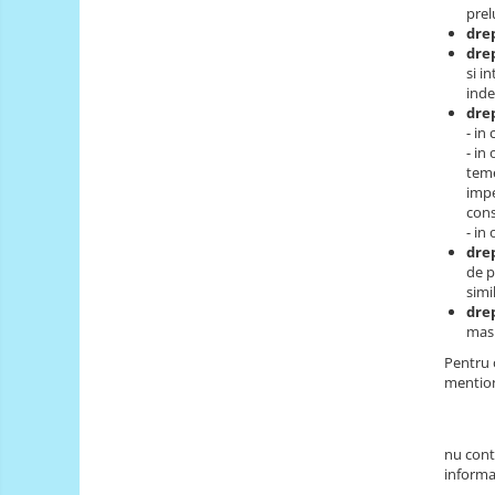
prel
Intel
drep
drep
Latte Panda
si i
Micro:bit
inde
drep
Nvidia
- in
- in
Olinuxino
teme
impe
Photon
cons
PIC
- in
drep
Platforme de dezvoltare
de p
simi
Python
drep
Teensy
masu
Pentru o
Thing
mention
TI
Accelerometru
nu cont
Biometric
informat