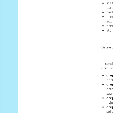
Roti si Senile
in s
part
Rulmenti
pent
Sasiu
pent
sigu
Servomotoare
pent
atun
Suruburi, Piulite, Conectare
Arduino
Datele 
Raspberry
.NET
Android
In condi
dreptur
ARM
dre
AVR
doc
drep
Espruino
deta
sau 
Feather
drep
neju
Flora
drep
FPGA
soli