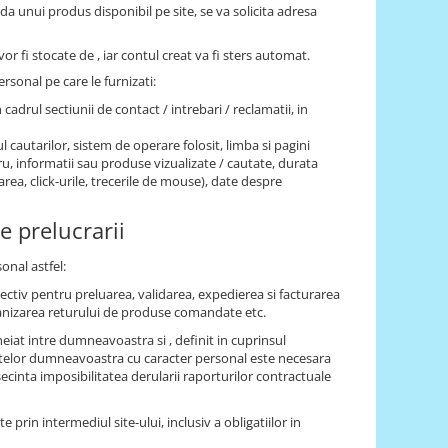
nda unui produs disponibil pe site, se va solicita adresa
or fi stocate de , iar contul creat va fi sters automat.
rsonal pe care le furnizati:
n cadrul sectiunii de contact / intrebari / reclamatii, in
l cautarilor, sistem de operare folosit, limba si pagini
stru, informatii sau produse vizualizate / cautate, durata
area, click-urile, trecerile de mouse), date despre
e prelucrarii
onal astfel:
pectiv pentru preluarea, validarea, expedierea si facturarea
anizarea returului de produse comandate etc.
iat intre dumneavoastra si , definit in cuprinsul
atelor dumneavoastra cu caracter personal este necesara
cinta imposibilitatea derularii raporturilor contractuale
te prin intermediul site-ului, inclusiv a obligatiilor in