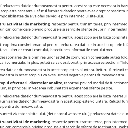
: Prelucrarea datelor dumneavoastra pentru acest scop este necesara in baza
 scop este necesara. Refuzul furnizarii datelor poate avea drept consecinta impo
imposibilitatea de a va oferi serviciile prin intermediul site-ului.
tru activitati de marketing
, respectiv pentru transmiterea, prin intermedi
nicari comerciale privind produsele si serviciile oferite de , prin intermediul s
: Prelucrarea datelor dumneavoastra pentru acest scop are la baza consimtam
ti exprima consimtamantul pentru prelucrarea datelor in acest scop prin bi
, sau ulterior crearii contului, la sectiunea informatiile contului meu.
dezabonarea de la primirea unor astfel de comunicari comerciale puteti folosi
ari comerciale. In plus, puteti sa va dezabonati prin accesarea sectiunii "Inf
rea datelor dumneavoastra in acest scop este voluntara. Refuzul furnizarii 
oastra in acest scop nu va avea urmari negative pentru dumneavoastra.
copul efectuarii diverselor analize
, raportari privind modul de functionare 
um, in principal, in vederea imbunatatiri experientei oferite pe site.
: Prelucrarea datelor dumneavoastra pentru acest scop are la baza interesul 
. Furnizarea datelor dumneavoastra in acest scop este voluntara. Refuzul fur
e pentru dumneavoastra.
sunteti vizitator al site-ului, [detinatorul website-ului] prelucreaza datele 
tru activitati de marketing
, respectiv pentru transmiterea, prin intermedi
nicari comerciale privind produsele si serviciile oferite de [detinatorul websit