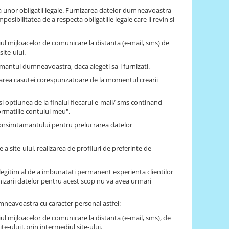
 unor obligatii legale. Furnizarea datelor dumneavoastra
sibilitatea de a respecta obligatiile legale care ii revin si
ul mijloacelor de comunicare la distanta (e-mail, sms) de
ite-ului.
antul dumneavoastra, daca alegeti sa-l furnizati.
farea casutei corespunzatoare de la momentul crearii
 optiunea de la finalul fiecarui e-mail/ sms continand
ormatiile contului meu".
consimtamantului pentru prelucrarea datelor
a site-ului, realizarea de profiluri de preferinte de
legitim al de a imbunatati permanent experienta clientilor
nizarii datelor pentru acest scop nu va avea urmari
dumneavoastra cu caracter personal astfel:
ul mijloacelor de comunicare la distanta (e-mail, sms), de
e-ului], prin intermediul site-ului.