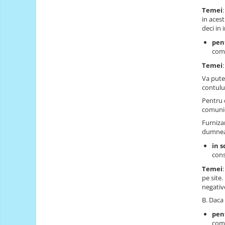
PCB - Placute Circuit
Temei
in acest
Rezistoare
deci in 
Imprimante 3D
pen
comu
3Doodler
Temei
Componente
Va pute
contului
Componente
Pentru 
Componente E3D
comunic
Filament Premium ABS 1.75 mm
Furniza
Filament Premium ABS 3 mm
dumneav
in s
Filament Premium PLA 1.75 mm
cons
Filamente Speciale
Temei
Prusa I3 DIY Kit
pe site
negativ
Kituri incepatori Arduino
B. Daca 
Pentru Incepatori
pen
comu
Micro:bit