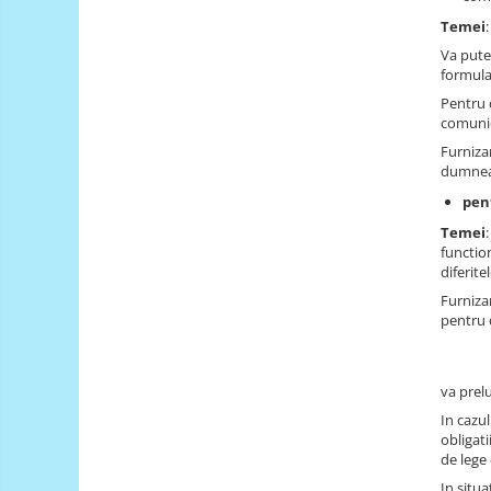
Temei
Carti
Va pute
Junior Robotics
formula
Lego Education
Pentru 
comunic
STEM Education
Furniza
Ugears
dumneav
Puzzle mecanic Ugears
pen
Temei
Organizator de chei Wunderkey
functio
Constructor foto Mozabrick &
diferite
Qbrix
Furniza
pentru
Puzzle lemn Cluebox
Jocuri de societate
va prel
3D Printer & CNC
In cazu
Actuator
obligati
de lege 
Altele
In situa