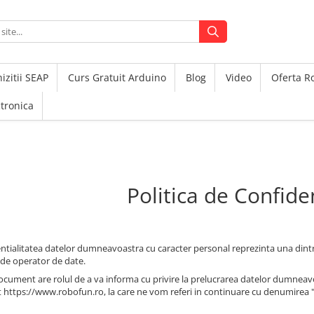
izitii SEAP
Curs Gratuit Arduino
Blog
Video
Oferta 
ctronica
Politica de Confiden
ntialitatea datelor dumneavoastra cu caracter personal reprezinta una dintre p
e de operator de date.
ocument are rolul de a va informa cu privire la prelucrarea datelor dumneavoas
t https://www.robofun.ro, la care ne vom referi in continuare cu denumirea "s