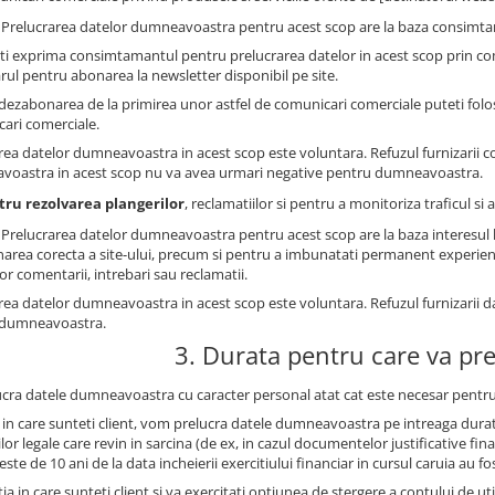
: Prelucrarea datelor dumneavoastra pentru acest scop are la baza consimtam
ti exprima consimtamantul pentru prelucrarea datelor in acest scop prin co
rul pentru abonarea la newsletter disponibil pe site.
dezabonarea de la primirea unor astfel de comunicari comerciale puteti folosi
ari comerciale.
rea datelor dumneavoastra in acest scop este voluntara. Refuzul furnizarii 
oastra in acest scop nu va avea urmari negative pentru dumneavoastra.
tru rezolvarea plangerilor
, reclamatiilor si pentru a monitoriza traficul s
: Prelucrarea datelor dumneavoastra pentru acest scop are la baza interesul le
narea corecta a site-ului, precum si pentru a imbunatati permanent experienta 
lor comentarii, intrebari sau reclamatii.
rea datelor dumneavoastra in acest scop este voluntara. Refuzul furnizarii 
 dumneavoastra.
3. Durata pentru care va pr
ucra datele dumneavoastra cu caracter personal atat cat este necesar pentru
l in care sunteti client, vom prelucra datele dumneavoastra pe intreaga durat
ilor legale care revin in sarcina (de ex, in cazul documentelor justificative 
este de 10 ani de la data incheierii exercitiului financiar in cursul caruia au fo
tia in care sunteti client si va exercitati optiunea de stergere a contului de u