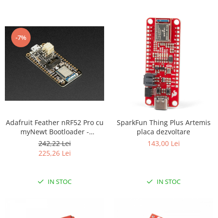
-7%
Adafruit Feather nRF52 Pro cu
SparkFun Thing Plus Artemis
myNewt Bootloader -
placa dezvoltare
nRF52832
242,22 Lei
143,00 Lei
225,26 Lei
IN STOC
IN STOC