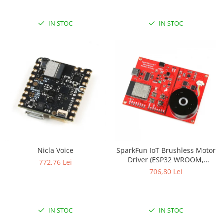
IN STOC
IN STOC
Nicla Voice
SparkFun IoT Brushless Motor
Driver (ESP32 WROOM,
772,76 Lei
TMC6300)
706,80 Lei
IN STOC
IN STOC