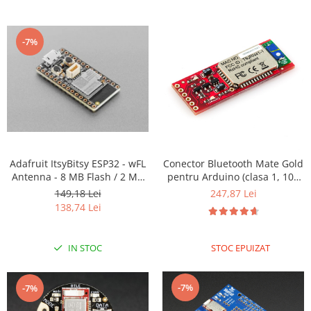
-7%
Adafruit ItsyBitsy ESP32 - wFL
Conector Bluetooth Mate Gold
Antenna - 8 MB Flash / 2 MB
pentru Arduino (clasa 1, 100
PSRAM
metri)
149,18 Lei
247,87 Lei
138,74 Lei
IN STOC
STOC EPUIZAT
-7%
-7%