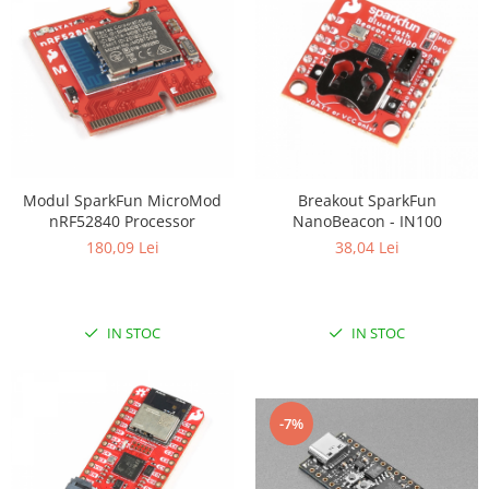
Modul SparkFun MicroMod
Breakout SparkFun
nRF52840 Processor
NanoBeacon - IN100
180,09 Lei
38,04 Lei
IN STOC
IN STOC
-7%