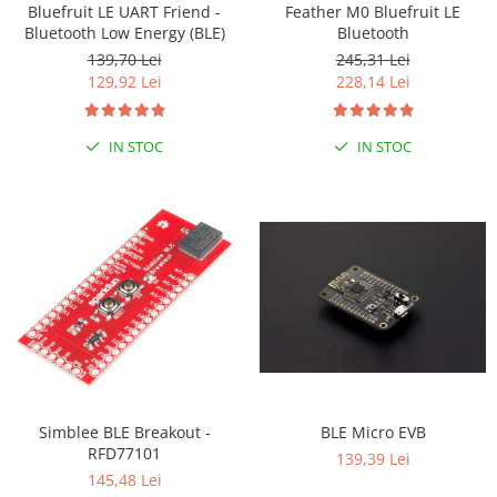
Bluefruit LE UART Friend -
Feather M0 Bluefruit LE
RS-232
Micro:bit
PIR
Motor 25D
Bluetooth Low Energy (BLE)
Bluetooth
Motor 37D
RS-485
Nvidia
Radar
139,70 Lei
245,31 Lei
129,92 Lei
228,14 Lei
Motoreductor plastic
RTC
Olinuxino
Sonar
Stepper
Telecomenzi
Photon
Sunet
Sub-Micro
IN STOC
IN STOC
PIC
Tensiune
Tamiya
Platforme de dezvoltare
Termocuple
Roti si Senile
Python
Video
Rulmenti
Teensy
Vreme
Sasiu
Thing
Servomotoare
TI
Suruburi, Piulite, Conectare
Simblee BLE Breakout -
BLE Micro EVB
RFD77101
139,39 Lei
145,48 Lei