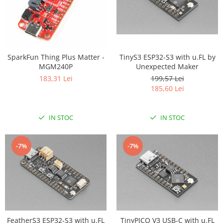
TinyS3 ESP32-S3 with u.FL by
SparkFun Thing Plus Matter -
Unexpected Maker
MGM240P
199,57 Lei
183,31 Lei
185,60 Lei
IN STOC
IN STOC
-7%
-7%
FeatherS3 ESP32-S3 with u.FL
TinyPICO V3 USB-C with u.FL