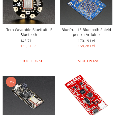
Flora Wearable Bluefruit LE
Bluefruit LE Bluetooth Shield
Bluetooth
pentru Arduino
145,71 Lei
170,19 Lei
135,51 Lei
158,28 Lei
STOC EPUIZAT
STOC EPUIZAT
-7%