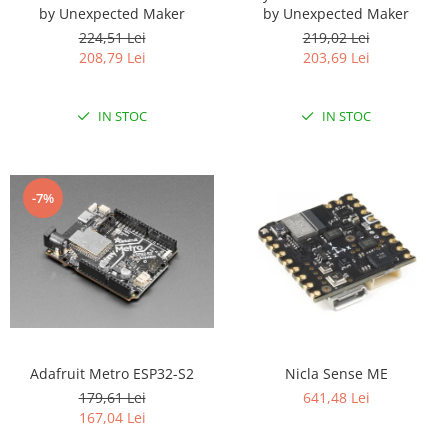
by Unexpected Maker
by Unexpected Maker
224,51 Lei
219,02 Lei
208,79 Lei
203,69 Lei
IN STOC
IN STOC
-7%
Adafruit Metro ESP32-S2
Nicla Sense ME
179,61 Lei
641,48 Lei
167,04 Lei