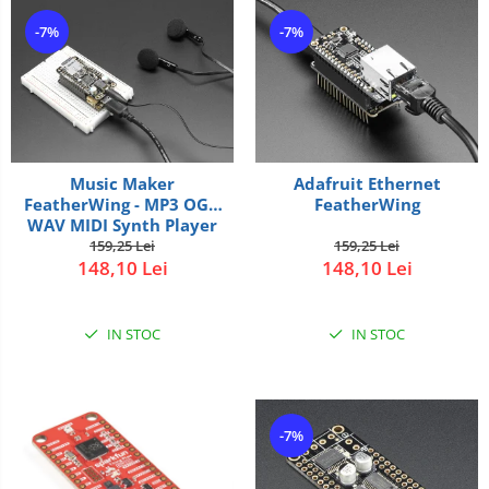
-7%
-7%
Music Maker
Adafruit Ethernet
FeatherWing - MP3 OGG
FeatherWing
WAV MIDI Synth Player
159,25 Lei
159,25 Lei
148,10 Lei
148,10 Lei
IN STOC
IN STOC
-7%