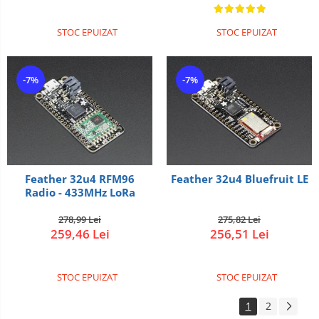
STOC EPUIZAT
STOC EPUIZAT
-7%
-7%
Feather 32u4 RFM96
Feather 32u4 Bluefruit LE
Radio - 433MHz LoRa
278,99 Lei
275,82 Lei
259,46 Lei
256,51 Lei
STOC EPUIZAT
STOC EPUIZAT
1
2