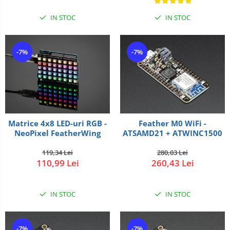
IN STOC
IN STOC
-7%
-7%
Matrice 4x8 LED-uri RGB -
Feather M0 WiFi -
NeoPixel FeatherWing
ATSAMD21 + ATWINC1500
119,34 Lei
280,03 Lei
110,99 Lei
260,43 Lei
IN STOC
IN STOC
-7%
-7%