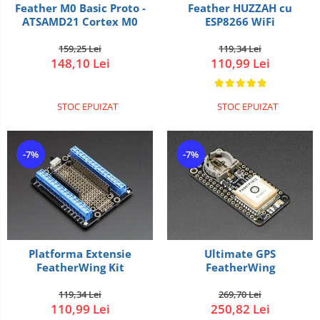
Feather M0 Basic Proto -
Feather HUZZAH cu
ATSAMD21 Cortex M0
ESP8266 WiFi
159,25 Lei
119,34 Lei
148,10 Lei
110,99 Lei
STOC EPUIZAT
STOC EPUIZAT
-7%
-7%
Platforma Extensie
Ultimate GPS
FeatherWing Kit
FeatherWing
119,34 Lei
269,70 Lei
110,99 Lei
250,82 Lei