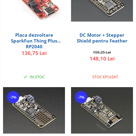
Placa dezvoltare
DC Motor + Stepper
SparkFun Thing Plus
Shield pentru Feather
RP2040
136,75 Lei
159,25 Lei
148,10 Lei
IN STOC
STOC EPUIZAT
-7%
-7%