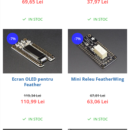
69,65 Lei
37,97 Lei
IN STOC
IN STOC
-7%
-7%
Ecran OLED pentru
Mini Releu FeatherWing
Feather
119,34 Lei
67,81 Lei
110,99 Lei
63,06 Lei
IN STOC
IN STOC