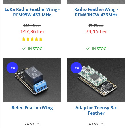
LoRa Radio FeatherWing -
Radio FeatherWing -
RFM95W 433 MHz
RFM69HCW 433MHz
158,45 Lei
79,73 Lei
147,36 Lei
74,15 Lei
IN STOC
IN STOC
-7%
-7%
Releu FeatherWing
Adaptor Teensy 3.x
Feather
74,89 Lei
40,83 Lei