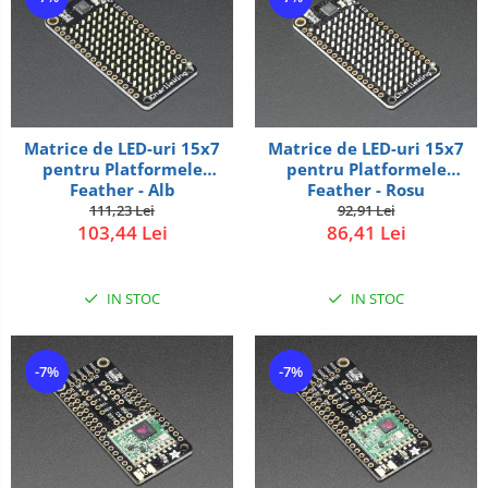
Matrice de LED-uri 15x7
Matrice de LED-uri 15x7
pentru Platformele
pentru Platformele
Feather - Alb
Feather - Rosu
111,23 Lei
92,91 Lei
103,44 Lei
86,41 Lei
IN STOC
IN STOC
-7%
-7%