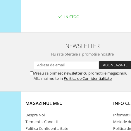
Filamente Speciale
Prusa I3 DIY Kit
IN STOC
Carti
Pentru Incepatori
Kituri incepatori Arduino
Pentru Incepatori
NEWSLETTER
Micro:bit
Nu rata ofertele si promotiile noastre
Junior Robotics
Carti
Vreau sa primesc newsletter cu promotiile magazinului.
Junior Robotics
Afla mai multe in
Politica de Confidentialitate
Lego Education
STEM Education
MAGAZINUL MEU
INFO CL
Ugears
Kit Fun
Despre Noi
Informatii 
Kit Roboti
Termeni si Conditii
Metode de
Politica Confidentialitate
Politica d
Cadouri