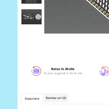
LCD
Module
Adaptoare si convertoare
ADC
Audio
CAN
Convertor nivel logic
Convertor USB la serial
Datalogger
Retur in 30 zile
LCD
Te poti razgandi in 30 de zile
Module
Multiplexor
Radio
Review-uri
(0)
Descriere
Releu
RS-232