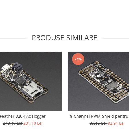
PRODUSE SIMILARE
-7%
Feather 32u4 Adalogger
8-Channel PWM Shield pentru
248,49 Lei
231,10 Lei
89,15 Lei
82,91 Lei