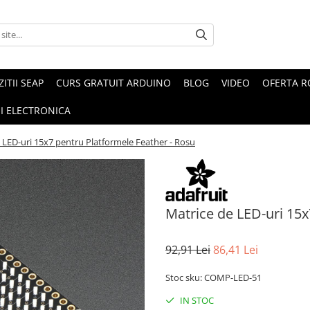
ZITII SEAP
CURS GRATUIT ARDUINO
BLOG
VIDEO
OFERTA 
I ELECTRONICA
 LED-uri 15x7 pentru Platformele Feather - Rosu
Matrice de LED-uri 15x
92,91 Lei
86,41 Lei
Stoc sku: COMP-LED-51
IN STOC