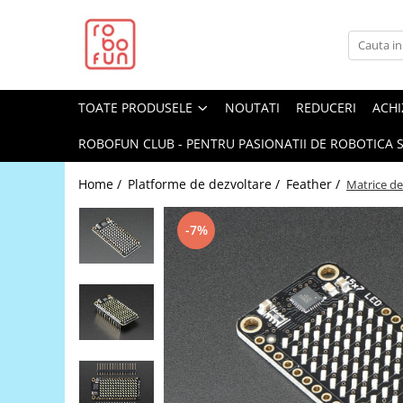
Toate Produsele
Arduino Original
TOATE PRODUSELE
NOUTATI
REDUCERI
ACHI
Arduino Compatibil
Raspberry PI
ROBOFUN CLUB - PENTRU PASIONATII DE ROBOTICA S
Raspberry PI
Home /
Platforme de dezvoltare /
Feather /
Matrice de
Alimentare
Racire
-7%
Hat
Accesorii
Audio
Cabluri si Conectori
Camera
Cutii