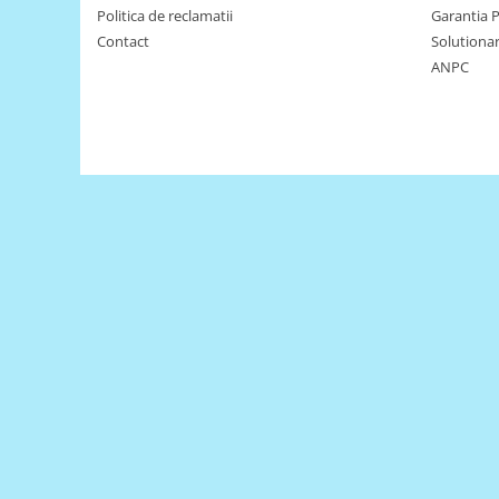
Politica de reclamatii
Garantia 
Puzzle mecanic Ugears
Contact
Solutionare
Organizator de chei Wunderkey
ANPC
Constructor foto Mozabrick &
Qbrix
Puzzle lemn Cluebox
Jocuri de societate
Mecanice
3D Printer & CNC
Actuator
Altele
Driver
Altele
DC
Servo
Stepper