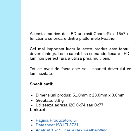
RS-485
RTC
Telecomenzi
Aceasta matrice de LED-uri rosii CharliePlex 15x7 es
Accesorii
functiona cu oricare dintre platformele Feather.
Accesorii
Cel mai important lucru la acest produs este faptul 
Antene
driverul integrat este capabil sa comande fiecare LED 
luminos perfect fara a utiliza prea multi pini.
Breadboard
Tot ce aveti de facut este sa ii spuneti driverului
Cabluri
luminozitate.
Conectori
Specificatii:
Cutii
Dimensiuni produs: 51.0mm x 23.0mm x 3.0mm
Sticker
Greutate: 3,8 g
Utilizeaza adresa I2C 0x74 sau 0x77
Componente
Link-uri:
Butoane, Tastaturi
Pagina Producatorului
Condensatoare
Datasheet
IS31FL3731
Adafruit 15x7 CharliePlex FeatherWing