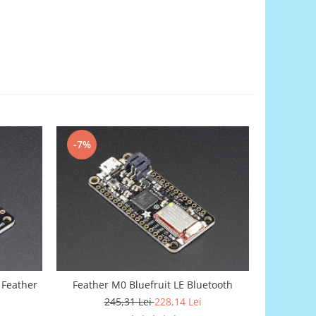
-7%
-7%
 Feather
Feather M0 Bluefruit LE Bluetooth
Matrice 
245,31 Lei
228,14 Lei
1