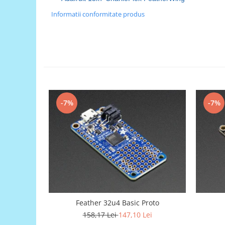
Generale
Informatii conformitate produs
LED
Microcontrollere AVR
PCB - Placute Circuit
Rezistoare
Creion 3D 3Doodler
Imprimante 3D
-7%
-7%
Imprimante 3D
3Doodler
Componente
Componente
Componente E3D
Filament Premium ABS 1.75 mm
Filament Premium ABS 3 mm
Feather 32u4 Basic Proto
Filament Premium PLA 1.75 mm
158,17 Lei
147,10 Lei