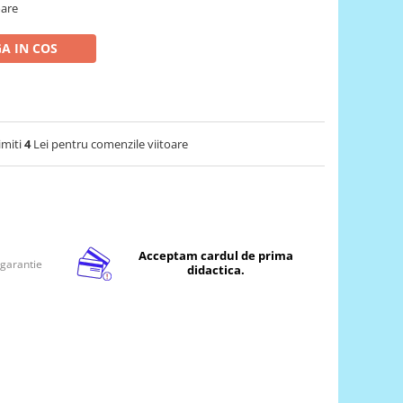
oare
A IN COS
imiti
4
Lei pentru comenzile viitoare
Acceptam cardul de prima
 garantie
didactica.