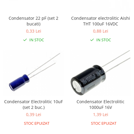
LCD
Module
Condensator 22 pF (set 2
Condensator electrolitic Aishi
Adaptoare si convertoare
bucati)
THT 100uF 16VDC
0,33 Lei
0,88 Lei
ADC
IN STOC
IN STOC
Audio
CAN
Convertor nivel logic
Convertor USB la serial
Datalogger
LCD
Module
Condensator Electrolitic 10uF
Condensator Electrolitic
Multiplexor
(set 2 buc.)
1000uF 16V
0,39 Lei
1,39 Lei
Radio
STOC EPUIZAT
STOC EPUIZAT
Releu
RS-232