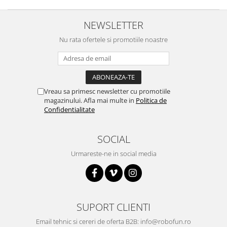
RS-485
NEWSLETTER
RTC
Nu rata ofertele si promotiile noastre
Telecomenzi
Accesorii
Accesorii
Antene
Vreau sa primesc newsletter cu promotiile
magazinului. Afla mai multe in
Politica de
Breadboard
Confidentialitate
Cabluri
SOCIAL
Conectori
Cutii
Urmareste-ne in social media
Sticker
Componente
Butoane, Tastaturi
SUPORT CLIENTI
Condensatoare
Email tehnic si cereri de oferta B2B: info@robofun.ro