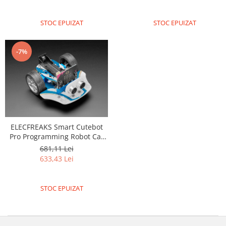
STOC EPUIZAT
STOC EPUIZAT
-7%
ELECFREAKS Smart Cutebot
Pro Programming Robot Car
for micro:bit
681,11 Lei
633,43 Lei
STOC EPUIZAT