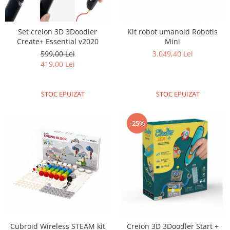
RS-232
Micro:bit
PIR
Motor 25D
Motor 37D
RS-485
Nvidia
Radar
Set creion 3D 3Doodler
Kit robot umanoid Robotis
Motoreductor plastic
Create+ Essential v2020
Mini
RTC
Olinuxino
Sonar
Stepper
599,00 Lei
3.049,40 Lei
Telecomenzi
Photon
Sunet
419,00 Lei
Sub-Micro
PIC
Tensiune
Tamiya
Platforme de dezvoltare
Termocuple
Roti si Senile
STOC EPUIZAT
STOC EPUIZAT
Python
Video
Rulmenti
Teensy
Vreme
Sasiu
-25%
Thing
Servomotoare
TI
Suruburi, Piulite, Conectare
Cubroid Wireless STEAM kit
Creion 3D 3Doodler Start +