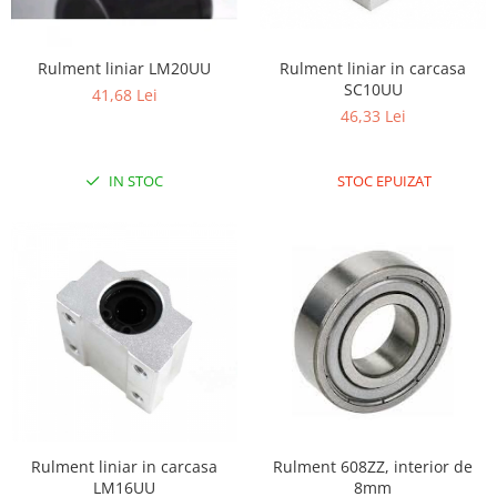
RS-232
Micro:bit
PIR
Motor 25D
Motor 37D
RS-485
Nvidia
Radar
Rulment liniar LM20UU
Rulment liniar in carcasa
Motoreductor plastic
SC10UU
RTC
Olinuxino
Sonar
41,68 Lei
Stepper
46,33 Lei
Telecomenzi
Photon
Sunet
Sub-Micro
PIC
Tensiune
Tamiya
IN STOC
STOC EPUIZAT
Platforme de dezvoltare
Termocuple
Roti si Senile
Python
Video
Rulmenti
Teensy
Vreme
Sasiu
Thing
Servomotoare
TI
Suruburi, Piulite, Conectare
Rulment liniar in carcasa
Rulment 608ZZ, interior de
LM16UU
8mm