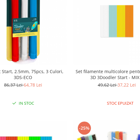
 Start, 2.5mm, 75pcs, 3 Culori,
Set filamente multicolore pentr
3DS-ECO
3D 3Doodler Start - MIX
86,37 Lei
64,78 Lei
49,62 Lei
37,22 Lei
IN STOC
STOC EPUIZAT
-25%