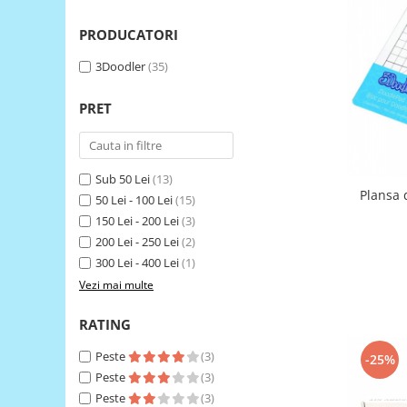
LCD
PRODUCATORI
Module
Adaptoare si convertoare
3Doodler
(35)
ADC
PRET
Audio
CAN
Convertor nivel logic
Sub 50 Lei
(13)
Plansa 
50 Lei - 100 Lei
(15)
Convertor USB la serial
150 Lei - 200 Lei
(3)
Datalogger
200 Lei - 250 Lei
(2)
300 Lei - 400 Lei
(1)
LCD
Vezi mai multe
Module
Multiplexor
RATING
Radio
Peste
(3)
-25%
Releu
Peste
(3)
Peste
(3)
RS-232