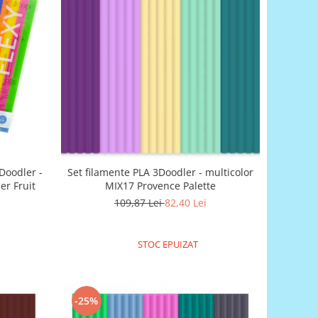
3Doodler -
Set filamente PLA 3Doodler - multicolor
er Fruit
MIX17 Provence Palette
109,87 Lei
82,40 Lei
STOC EPUIZAT
-25%