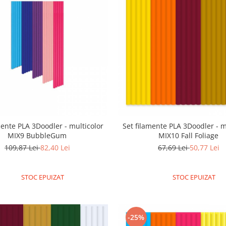
mente PLA 3Doodler - multicolor
Set filamente PLA 3Doodler - m
MIX9 BubbleGum
MIX10 Fall Foliage
109,87 Lei
82,40 Lei
67,69 Lei
50,77 Lei
STOC EPUIZAT
STOC EPUIZAT
-25%