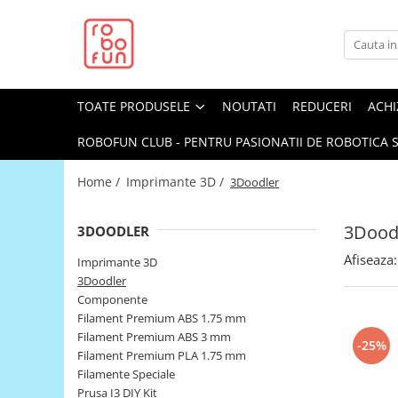
Toate Produsele
Arduino Original
TOATE PRODUSELE
NOUTATI
REDUCERI
ACHI
Arduino Compatibil
Raspberry PI
ROBOFUN CLUB - PENTRU PASIONATII DE ROBOTICA S
Raspberry PI
Home /
Imprimante 3D /
3Doodler
Alimentare
Racire
3Dood
3DOODLER
Hat
Afiseaza:
Imprimante 3D
Accesorii
3Doodler
Componente
Audio
Filament Premium ABS 1.75 mm
Cabluri si Conectori
Filament Premium ABS 3 mm
-25%
Filament Premium PLA 1.75 mm
Camera
Filamente Speciale
Cutii
Prusa I3 DIY Kit