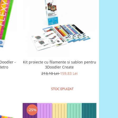
3Doodler -
Kit proiecte cu filamente si sablon pentru
Retro
3Doodler Create
213,10 Lei
159,83 Lei
STOC EPUIZAT
-25%