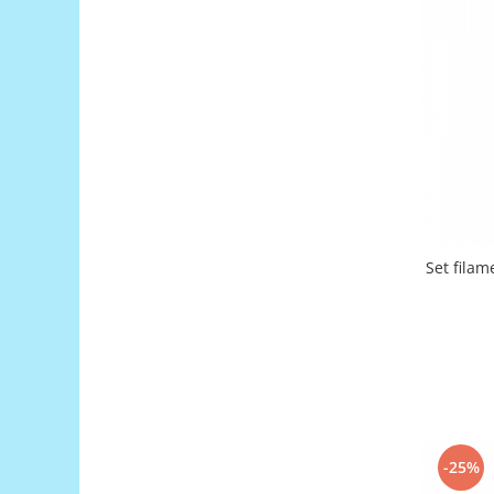
Puzzle mecanic Ugears
Organizator de chei Wunderkey
Constructor foto Mozabrick &
Qbrix
Puzzle lemn Cluebox
Jocuri de societate
Mecanice
3D Printer & CNC
Set filam
Actuator
Altele
Driver
Altele
DC
Servo
Stepper
-25%