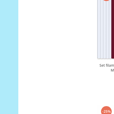
Platforme de dezvoltare
Arduino
Raspberry
.NET
Android
ARM
AVR
Espruino
Feather
Set fila
M
Flora
FPGA
Intel
Latte Panda
Micro:bit
-25%
Nvidia