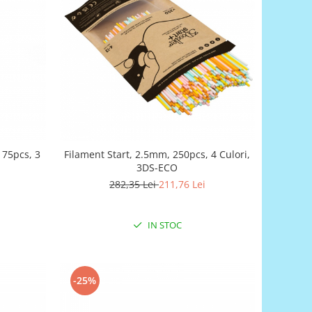
 75pcs, 3
Filament Start, 2.5mm, 250pcs, 4 Culori,
3DS-ECO
282,35 Lei
211,76 Lei
IN STOC
-25%