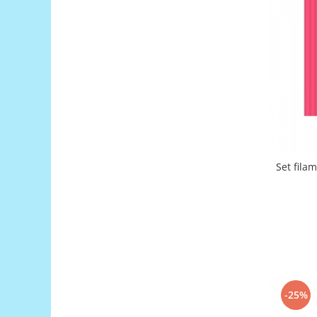
Filamente Speciale
Prusa I3 DIY Kit
Carti
Pentru Incepatori
Kituri incepatori Arduino
Pentru Incepatori
Micro:bit
Junior Robotics
Carti
Set fila
Junior Robotics
Lego Education
STEM Education
Ugears
Kit Fun
Kit Roboti
-25%
Cadouri