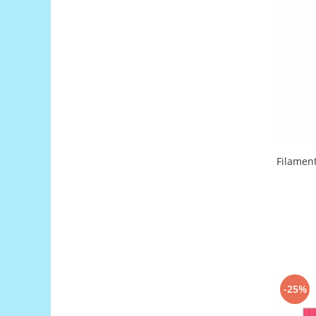
Generale
LED
Microcontrollere AVR
PCB - Placute Circuit
Rezistoare
Creion 3D 3Doodler
Imprimante 3D
Imprimante 3D
Filament
3Doodler
Componente
Componente
Componente E3D
Filament Premium ABS 1.75 mm
Filament Premium ABS 3 mm
-25%
Filament Premium PLA 1.75 mm