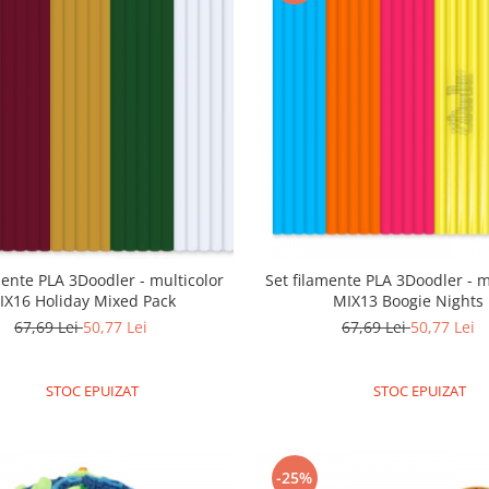
mente PLA 3Doodler - multicolor
Set filamente PLA 3Doodler - m
IX16 Holiday Mixed Pack
MIX13 Boogie Nights
67,69 Lei
50,77 Lei
67,69 Lei
50,77 Lei
STOC EPUIZAT
STOC EPUIZAT
-25%