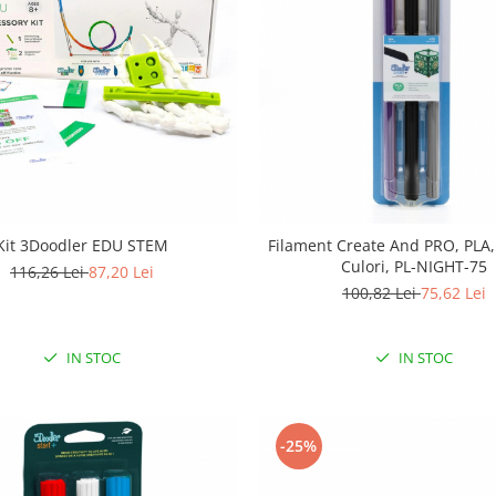
Kit 3Doodler EDU STEM
Filament Create And PRO, PLA,
Culori, PL-NIGHT-75
116,26 Lei
87,20 Lei
100,82 Lei
75,62 Lei
IN STOC
IN STOC
-25%