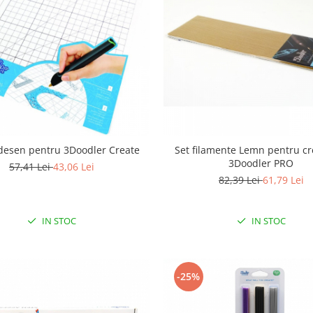
desen pentru 3Doodler Create
Set filamente Lemn pentru c
3Doodler PRO
57,41 Lei
43,06 Lei
82,39 Lei
61,79 Lei
IN STOC
IN STOC
-25%