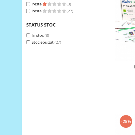
Peste
(3)
RS-485
Peste
(27)
RTC
STATUS STOC
Telecomenzi
In stoc
(8)
Accesorii
Stoc epuizat
(27)
Accesorii
Antene
Breadboard
Cabluri
Conectori
Cutii
Sticker
Componente
Butoane, Tastaturi
-25%
Condensatoare