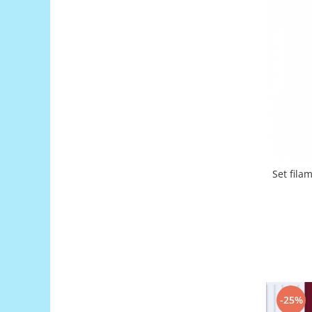
Encoder
Mecanice
Motoare
Micro Metal
Motoare
Motor 25D
Motor 37D
Motoreductor plastic
Stepper
Set fila
Sub-Micro
Tamiya
Roti si Senile
Rulmenti
Sasiu
Servomotoare
Suruburi, Piulite, Conectare
-25%