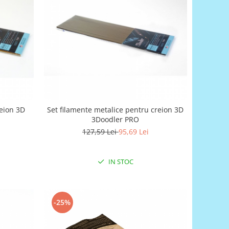
reion 3D
Set filamente metalice pentru creion 3D
3Doodler PRO
127,59 Lei
95,69 Lei
IN STOC
-25%