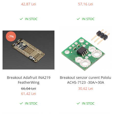
42,87 Lei
57,16 Lei
RS-485
RTC
IN STOC
IN STOC
Telecomenzi
Accesorii
-7%
Accesorii
Antene
Breadboard
Cabluri
Conectori
Cutii
Breakout Adafruit INA219
Breakout senzor curent Pololu
FeatherWing
ACHS-7123 -30A/+30A
Sticker
66,04 Lei
30,62 Lei
Componente
61,42 Lei
Butoane, Tastaturi
IN STOC
IN STOC
Condensatoare