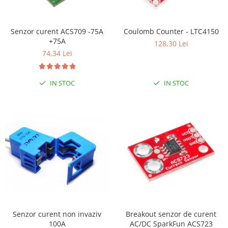
LCD
Module
Senzor curent ACS709 -75A
Coulomb Counter - LTC4150
Adaptoare si convertoare
+75A
128,30 Lei
74,34 Lei
ADC
Audio
IN STOC
IN STOC
CAN
Convertor nivel logic
Convertor USB la serial
Datalogger
LCD
Module
Multiplexor
Radio
Releu
Senzor curent non invaziv
Breakout senzor de curent
100A
AC/DC SparkFun ACS723
RS-232