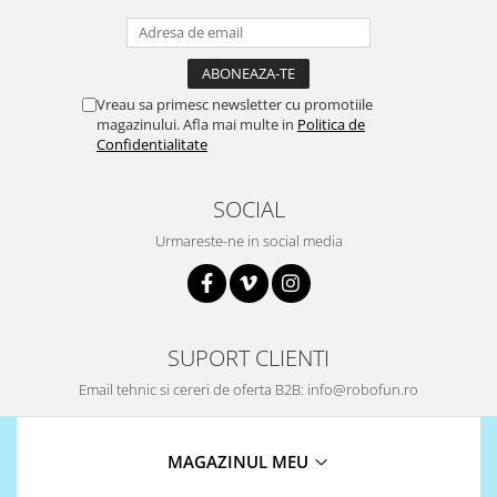
Surse de alimentare
Acumulatori
Alimentatoare
Vreau sa primesc newsletter cu promotiile
Altele
magazinului. Afla mai multe in
Politica de
Confidentialitate
Baterii
Incarcator
SOCIAL
Regulator Step-Down
Urmareste-ne in social media
Regulator Step-Down Step-Up
Regulator Step-Up
Solar
SUPORT CLIENTI
Stabilizator tensiune
Email tehnic si cereri de oferta B2B: info@robofun.ro
Surse de alimentare
Wireless
2.4Ghz
MAGAZINUL MEU
433Mhz