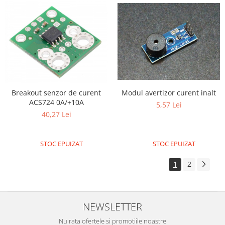
ID
IMU
Infrarosu
Laser
Lichide
Lumina
Breakout senzor de curent
Modul avertizor curent inalt
Magnetic
ACS724 0A/+10A
5,57 Lei
PIR
40,27 Lei
Radar
Sonar
STOC EPUIZAT
STOC EPUIZAT
Sunet
1
2
Tensiune
Termocuple
Video
NEWSLETTER
Vreme
Nu rata ofertele si promotiile noastre