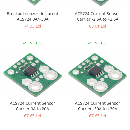
Filamente Speciale
Prusa I3 DIY Kit
ACS724 Current Sensor
Breakout senzor de curent
Carti
Carrier -2.5A to +2.5A
ACS724 0A/+30A
88,01 Lei
74,33 Lei
Pentru Incepatori
Kituri incepatori Arduino
Pentru Incepatori
IN STOC
IN STOC
Micro:bit
Junior Robotics
Carti
Junior Robotics
Lego Education
STEM Education
ACS724 Current Sensor
ACS724 Current Sensor
Ugears
Carrier 0A to 20A
Carrier -30A to +30A
Kit Fun
67,65 Lei
67,65 Lei
Kit Roboti
Cadouri