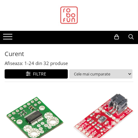
Toate Produsele
Arduino Original
Arduino Compatibil
Raspberry PI
Curent
Raspberry PI
Afiseaza:
1-
24
din
32
produse
Alimentare
FILTRE
Racire
Hat
Accesorii
Audio
Cabluri si Conectori
Camera
Cutii