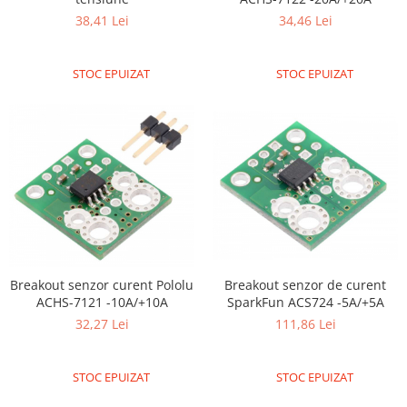
Olinuxino
38,41 Lei
34,46 Lei
Photon
STOC EPUIZAT
STOC EPUIZAT
PIC
Platforme de dezvoltare
Python
Teensy
Thing
TI
Senzori
Accelerometru
Breakout senzor de curent
Breakout senzor curent Pololu
Biometric
SparkFun ACS724 -5A/+5A
ACHS-7121 -10A/+10A
111,86 Lei
32,27 Lei
Curent
Forta
STOC EPUIZAT
STOC EPUIZAT
Giroscop