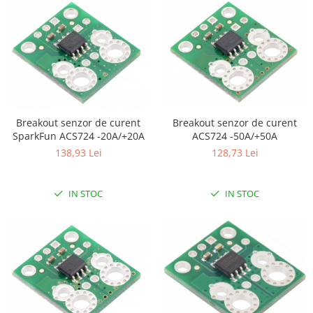
Generale
LED
Microcontrollere AVR
PCB - Placute Circuit
Rezistoare
Creion 3D 3Doodler
Breakout senzor de curent
Breakout senzor de curent
Imprimante 3D
ACS724 -50A/+50A
SparkFun ACS724 -20A/+20A
Imprimante 3D
128,73 Lei
138,93 Lei
3Doodler
Componente
IN STOC
IN STOC
Componente
Componente E3D
Filament Premium ABS 1.75 mm
Filament Premium ABS 3 mm
Filament Premium PLA 1.75 mm