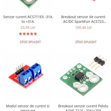
Platforme de dezvoltare
Arduino
Raspberry
Senzor curent ACS711EX -31A
Breakout senzor de curent
to +31A
AC/DC SparkFun ACS723
.NET
(curenti mici)
23,55 Lei
105,44 Lei
Android
ARM
STOC EPUIZAT
STOC EPUIZAT
AVR
Espruino
Feather
Flora
FPGA
Intel
Latte Panda
Micro:bit
Modul senzor de curent si
Breakout senzor curent Pololu
Nvidia
tensiune
ACHS-7122 -20A/+20A