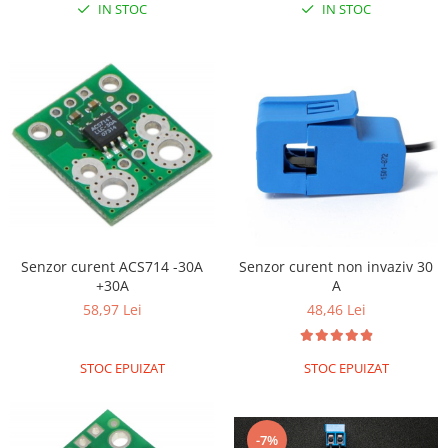
IN STOC
IN STOC
Puzzle mecanic Ugears
Organizator de chei Wunderkey
Constructor foto Mozabrick &
Qbrix
Puzzle lemn Cluebox
Jocuri de societate
Mecanice
3D Printer & CNC
Actuator
Senzor curent ACS714 -30A
Senzor curent non invaziv 30
Altele
+30A
A
58,97 Lei
48,46 Lei
Driver
Altele
STOC EPUIZAT
STOC EPUIZAT
DC
Servo
Stepper
-7%