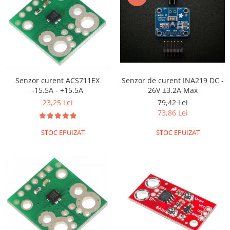
Encoder
Mecanice
Motoare
Micro Metal
Motoare
Motor 25D
Senzor curent ACS711EX
Senzor de curent INA219 DC -
Motor 37D
-15.5A - +15.5A
26V ±3.2A Max
Motoreductor plastic
23,25 Lei
79,42 Lei
73,86 Lei
Stepper
Sub-Micro
STOC EPUIZAT
STOC EPUIZAT
Tamiya
Roti si Senile
Rulmenti
Sasiu
Servomotoare
Suruburi, Piulite, Conectare