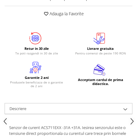
Adauga la Favorite
Retur in 30 zile
Livrare gratuita
Te poti razgandi in 30 de zile
Pentru comenzi de peste 190 RON
Garantie 2 ani
Acceptam cardul de prima
Produsele beneficiaza de o garantie
didactica.
de 2 ani
Descriere
Senzor de curent ACS711EXX -31A +31A. Iesirea senzorului este o
tensiune direct proportionala cu curentul care trece prin bornele