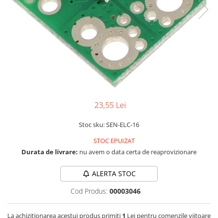
RS-232
Micro:bit
PIR
Motor 25D
Motor 37D
RS-485
Nvidia
Radar
Motoreductor plastic
RTC
Olinuxino
Sonar
Stepper
Telecomenzi
Photon
Sunet
Sub-Micro
PIC
Tensiune
Tamiya
Platforme de dezvoltare
Termocuple
Roti si Senile
Python
Video
Rulmenti
23,55 Lei
Teensy
Vreme
Sasiu
Stoc sku: SEN-ELC-16
Thing
Servomotoare
STOC EPUIZAT
TI
Suruburi, Piulite, Conectare
Durata de livrare:
nu avem o data certa de reaprovizionare
ALERTA STOC
Cod Produs:
00003046
La achizitionarea acestui produs primiti
1
Lei pentru comenzile viitoare