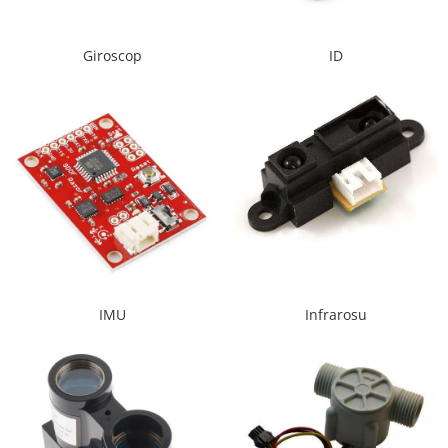
RS-485
Giroscop
ID
RTC
Telecomenzi
Accesorii
Accesorii
Antene
Breadboard
Cabluri
Conectori
Cutii
IMU
Infrarosu
Sticker
Componente
Butoane, Tastaturi
Condensatoare