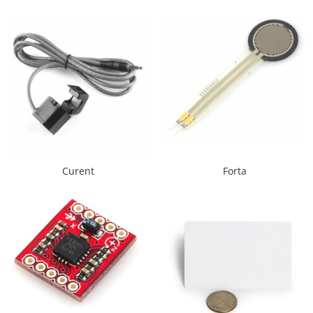
LCD
Module
Adaptoare si convertoare
ADC
Audio
CAN
Convertor nivel logic
Convertor USB la serial
Curent
Forta
Datalogger
LCD
Module
Multiplexor
Radio
Releu
RS-232