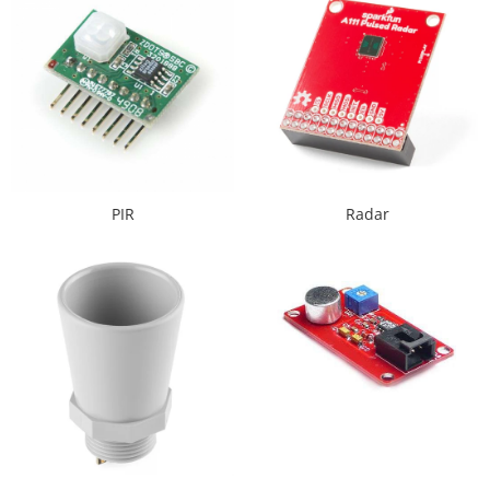
Filamente Speciale
Prusa I3 DIY Kit
Carti
Pentru Incepatori
Kituri incepatori Arduino
Pentru Incepatori
Micro:bit
PIR
Radar
Junior Robotics
Carti
Junior Robotics
Lego Education
STEM Education
Ugears
Kit Fun
Kit Roboti
Cadouri