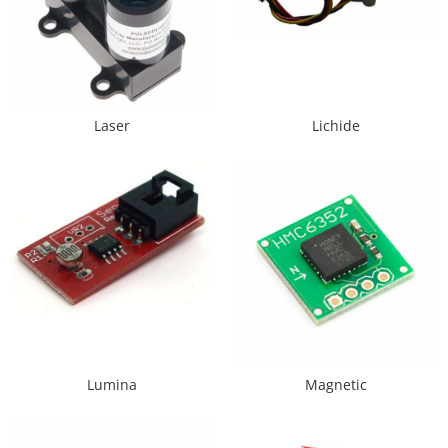
Generale
LED
Microcontrollere AVR
PCB - Placute Circuit
Laser
Lichide
Rezistoare
Creion 3D 3Doodler
Imprimante 3D
Imprimante 3D
3Doodler
Componente
Componente
Componente E3D
Filament Premium ABS 1.75 mm
Lumina
Magnetic
Filament Premium ABS 3 mm
Filament Premium PLA 1.75 mm