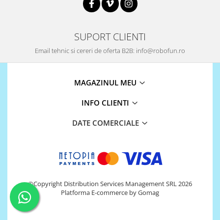
Platforme de dezvoltare
Arduino
Raspberry
SUPORT CLIENTI
.NET
Email tehnic si cereri de oferta B2B: info@robofun.ro
Android
ARM
MAGAZINUL MEU
AVR
INFO CLIENTI
Espruino
DATE COMERCIALE
Feather
Flora
FPGA
Intel
©Copyright Distribution Services Management SRL 2026
Latte Panda
Platforma E-commerce by Gomag
Micro:bit
Nvidia