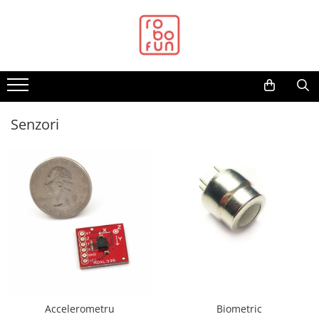
Toate Produsele
Arduino Original
Arduino Compatibil
Raspberry PI
Senzori
Raspberry PI
Alimentare
Racire
Hat
Accesorii
Audio
Cabluri si Conectori
Camera
Cutii
Accelerometru
Biometric