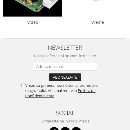
Encoder
Mecanice
Motoare
Video
Vreme
Micro Metal
Motoare
Motor 25D
NEWSLETTER
Motor 37D
Nu rata ofertele si promotiile noastre
Motoreductor plastic
Stepper
Sub-Micro
Tamiya
Vreau sa primesc newsletter cu promotiile
Roti si Senile
magazinului. Afla mai multe in
Politica de
Confidentialitate
Rulmenti
Sasiu
SOCIAL
Servomotoare
Urmareste-ne in social media
Suruburi, Piulite, Conectare