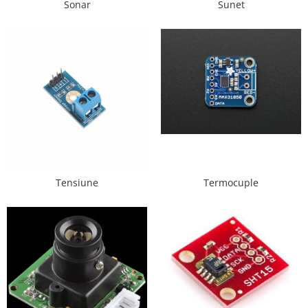
Sonar
Sunet
Puzzle mecanic Ugears
Organizator de chei Wunderkey
Constructor foto Mozabrick &
Qbrix
Puzzle lemn Cluebox
Jocuri de societate
Mecanice
3D Printer & CNC
Actuator
Tensiune
Termocuple
Altele
Driver
Altele
DC
Servo
Stepper