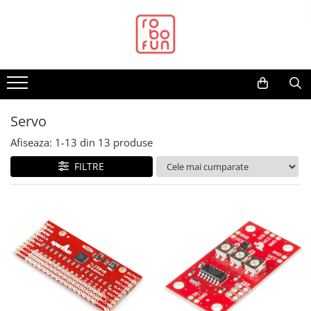
Toate Produsele
Arduino Original
Arduino Compatibil
Raspberry PI
Servo
Raspberry PI
Afiseaza:
1-
13
din
13
produse
Alimentare
FILTRE
Racire
Hat
Accesorii
Audio
Cabluri si Conectori
Camera
Cutii