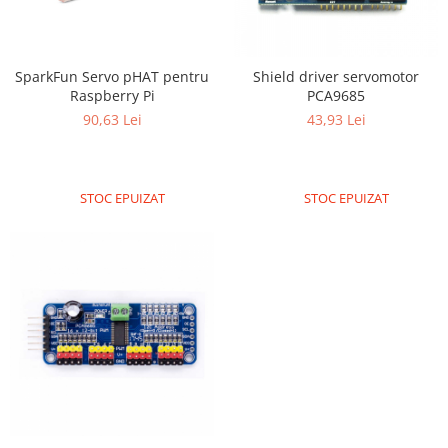
Puzzle mecanic Ugears
Organizator de chei Wunderkey
SparkFun Servo pHAT pentru
Shield driver servomotor
Constructor foto Mozabrick &
Raspberry Pi
PCA9685
Qbrix
90,63 Lei
43,93 Lei
Puzzle lemn Cluebox
Jocuri de societate
Mecanice
STOC EPUIZAT
STOC EPUIZAT
3D Printer & CNC
Actuator
Altele
Driver
Altele
DC
Servo
Stepper