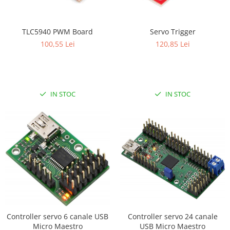
LCD
Module
TLC5940 PWM Board
Servo Trigger
Adaptoare si convertoare
100,55 Lei
120,85 Lei
ADC
Audio
CAN
IN STOC
IN STOC
Convertor nivel logic
Convertor USB la serial
Datalogger
LCD
Module
Multiplexor
Radio
Releu
Controller servo 6 canale USB
Controller servo 24 canale
Micro Maestro
USB Micro Maestro
RS-232