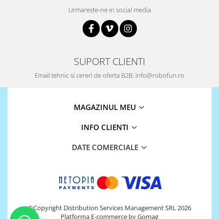
Platforme de dezvoltare
Urmareste-ne in social media
Arduino
Raspberry
.NET
SUPORT CLIENTI
Android
Email tehnic si cereri de oferta B2B: info@robofun.ro
ARM
AVR
MAGAZINUL MEU
Espruino
Feather
INFO CLIENTI
Flora
DATE COMERCIALE
FPGA
Intel
Latte Panda
Micro:bit
©Copyright Distribution Services Management SRL 2026
Nvidia
Platforma E-commerce by Gomag