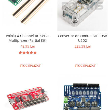
Filamente Speciale
Prusa I3 DIY Kit
Carti
Pentru Incepatori
Kituri incepatori Arduino
Pololu 4-Channel RC Servo
Convertor de comunicatii USB
Pentru Incepatori
Multiplexer (Partial Kit)
U2D2
Micro:bit
48,95 Lei
325,38 Lei
Junior Robotics
Carti
Junior Robotics
STOC EPUIZAT
STOC EPUIZAT
Lego Education
STEM Education
Ugears
Kit Fun
Kit Roboti
Cadouri