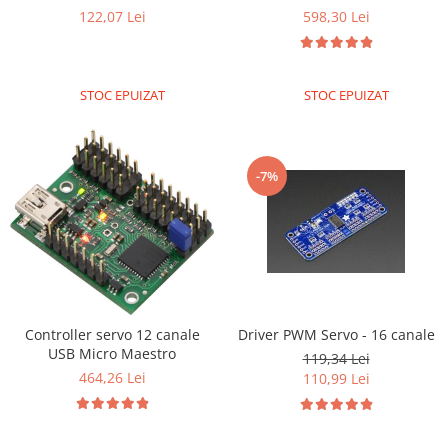
122,07 Lei
598,30 Lei
RS-485
RTC
Telecomenzi
STOC EPUIZAT
STOC EPUIZAT
Accesorii
Accesorii
-7%
Antene
Breadboard
Cabluri
Conectori
Cutii
Sticker
Controller servo 12 canale
Driver PWM Servo - 16 canale
USB Micro Maestro
119,34 Lei
Componente
464,26 Lei
110,99 Lei
Butoane, Tastaturi
Condensatoare