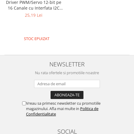
Encoder
Driver PWM/Servo 12-bit pe
16 Canale cu Interfata I2C
Mecanice
PCA9685 pentru Arduino sau
25,19 Lei
Motoare
Raspberry Pi
Micro Metal
Motoare
STOC EPUIZAT
Motor 25D
Motor 37D
Motoreductor plastic
NEWSLETTER
Stepper
Nu rata ofertele si promotiile noastre
Sub-Micro
Tamiya
Roti si Senile
Rulmenti
Vreau sa primesc newsletter cu promotiile
Sasiu
magazinului. Afla mai multe in
Politica de
Confidentialitate
Servomotoare
Suruburi, Piulite, Conectare
SOCIAL