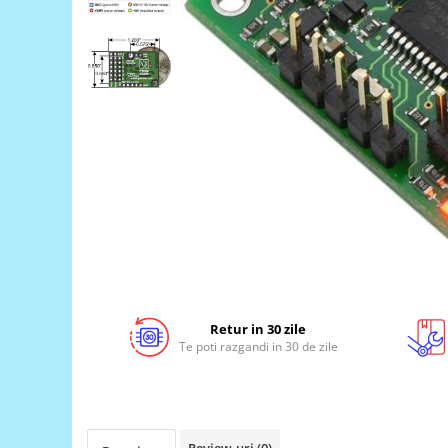
LCD
Module
Adaptoare si convertoare
ADC
Audio
CAN
Convertor nivel logic
Convertor USB la serial
Datalogger
LCD
Module
Retur in 30 zile
Te poti razgandi in 30 de zile
Multiplexor
Radio
Releu
RS-232
Review-uri
(0)