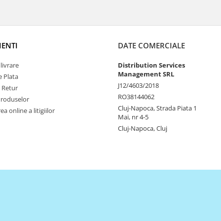
IENTI
DATE COMERCIALE
livrare
Distribution Services
Management SRL
 Plata
J12/4603/2018
e Retur
RO38144062
Produselor
Cluj-Napoca, Strada Piata 1
a online a litigiilor
Mai, nr 4-5
Cluj-Napoca, Cluj