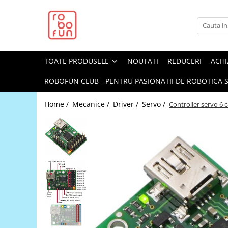
Toate Produsele
Arduino Original
TOATE PRODUSELE
NOUTATI
REDUCERI
ACHI
Arduino Compatibil
Raspberry PI
ROBOFUN CLUB - PENTRU PASIONATII DE ROBOTICA S
Raspberry PI
Home /
Mecanice /
Driver /
Servo /
Controller servo 6
Alimentare
Racire
Hat
Accesorii
Audio
Cabluri si Conectori
Camera
Cutii