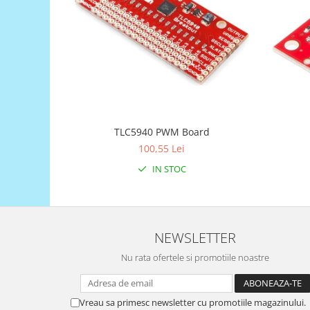
Generale
LED
Microcontrollere AVR
PCB - Placute Circuit
Rezistoare
Creion 3D 3Doodler
Imprimante 3D
TLC5940 PWM Board
Imprimante 3D
100,55 Lei
3Doodler
IN STOC
Componente
Componente
Componente E3D
NEWSLETTER
Filament Premium ABS 1.75 mm
Nu rata ofertele si promotiile noastre
Filament Premium ABS 3 mm
Filament Premium PLA 1.75 mm
Vreau sa primesc newsletter cu promotiile magazinului.