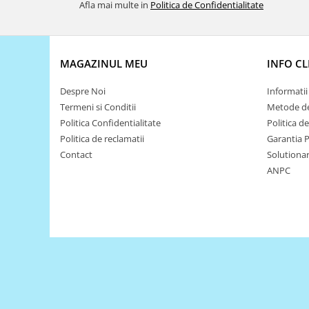
Filamente Speciale
Afla mai multe in
Politica de Confidentialitate
Prusa I3 DIY Kit
Carti
Pentru Incepatori
MAGAZINUL MEU
INFO CL
Kituri incepatori Arduino
Despre Noi
Informatii 
Pentru Incepatori
Termeni si Conditii
Metode de
Micro:bit
Politica Confidentialitate
Politica d
Politica de reclamatii
Garantia 
Junior Robotics
Contact
Solutionare
Carti
ANPC
Junior Robotics
Lego Education
STEM Education
Ugears
Kit Fun
Kit Roboti
Cadouri