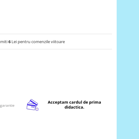
imiti
6
Lei pentru comenzile viitoare
Acceptam cardul de prima
 garantie
didactica.