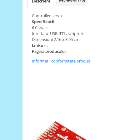
Descriere
RS-485
Controller servo
RTC
Specificatii:
6 Canale
Telecomenzi
Interfata USB, TTL, scripturi
Accesorii
Dimensiuni 2.16 x 3.05 cm
Linkuri:
Accesorii
Pagina produsului
Antene
Informatii conformitate produs
Breadboard
Cabluri
Conectori
Cutii
Sticker
Componente
Butoane, Tastaturi
Condensatoare