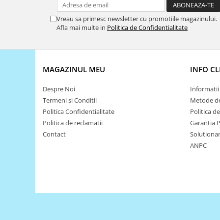
Generale
LED
Vreau sa primesc newsletter cu promotiile magazinului.
Afla mai multe in
Politica de Confidentialitate
Microcontrollere AVR
PCB - Placute Circuit
Rezistoare
MAGAZINUL MEU
INFO CL
Creion 3D 3Doodler
Despre Noi
Informatii 
Imprimante 3D
Termeni si Conditii
Metode de
Imprimante 3D
Politica Confidentialitate
Politica d
3Doodler
Politica de reclamatii
Garantia 
Contact
Solutionare
Componente
ANPC
Componente
Componente E3D
Filament Premium ABS 1.75 mm
Filament Premium ABS 3 mm
Filament Premium PLA 1.75 mm