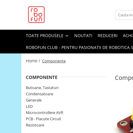
Toate Produsele
Arduino Original
TOATE PRODUSELE
NOUTATI
REDUCERI
ACHI
Arduino Compatibil
Raspberry PI
ROBOFUN CLUB - PENTRU PASIONATII DE ROBOTICA S
Raspberry PI
Home /
Componente
Alimentare
Racire
Compo
COMPONENTE
Hat
Butoane, Tastaturi
Accesorii
Condensatoare
Generale
Audio
LED
Cabluri si Conectori
Microcontrollere AVR
PCB - Placute Circuit
Camera
Rezistoare
Cutii