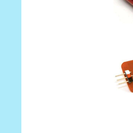
LCD
Module
Adaptoare si convertoare
ADC
Audio
CAN
Convertor nivel logic
Convertor USB la serial
Datalogger
LCD
Module
Multiplexor
Radio
Releu
RS-232