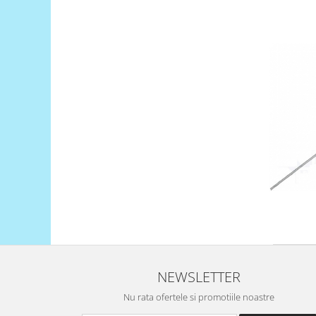
RS-485
RTC
Telecomenzi
Accesorii
Accesorii
Antene
Breadboard
Cabluri
Conectori
Cutii
Sticker
Componente
NEWSLETTER
Butoane, Tastaturi
Nu rata ofertele si promotiile noastre
Condensatoare