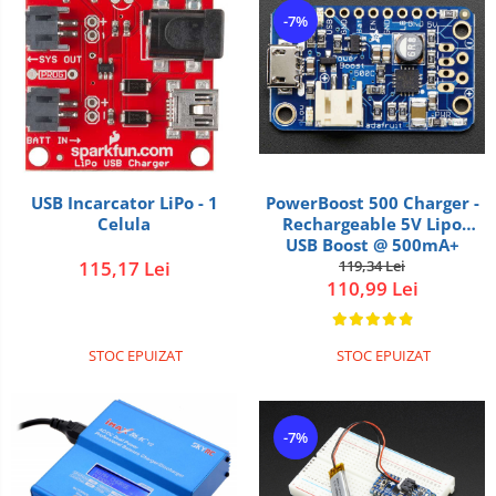
-7%
USB Incarcator LiPo - 1
PowerBoost 500 Charger -
Celula
Rechargeable 5V Lipo
USB Boost @ 500mA+
115,17 Lei
119,34 Lei
110,99 Lei
STOC EPUIZAT
STOC EPUIZAT
-7%