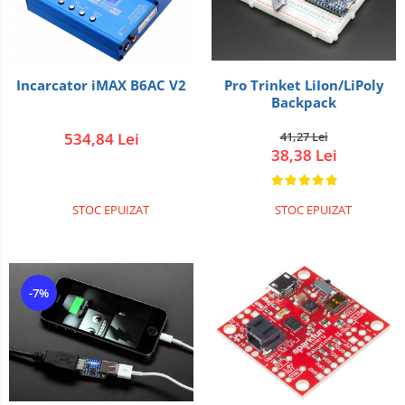
Pro Trinket LiIon/LiPoly
Incarcator iMAX B6AC V2
Backpack
41,27 Lei
534,84 Lei
38,38 Lei
STOC EPUIZAT
STOC EPUIZAT
-7%