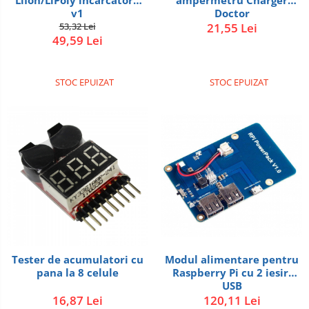
LiIon/LiPoly incarcator -
ampermetru Charger
v1
Doctor
53,32 Lei
21,55 Lei
49,59 Lei
STOC EPUIZAT
STOC EPUIZAT
Tester de acumulatori cu
Modul alimentare pentru
pana la 8 celule
Raspberry Pi cu 2 iesiri
USB
16,87 Lei
120,11 Lei