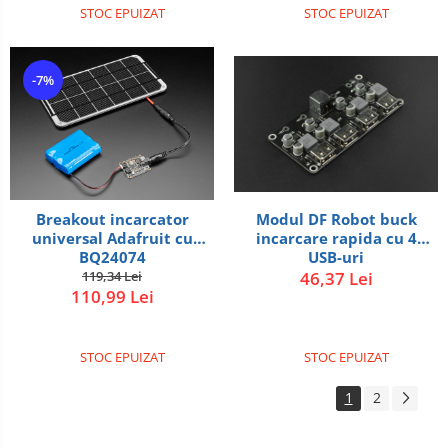
STOC EPUIZAT
STOC EPUIZAT
-7%
Breakout incarcator
Modul DF Robot buck
universal Adafruit cu
incarcare rapida cu 4
BQ24074
USB-uri
119,34 Lei
46,37 Lei
110,99 Lei
STOC EPUIZAT
STOC EPUIZAT
1
2