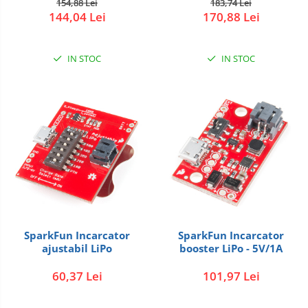
154,88 Lei
183,74 Lei
144,04 Lei
170,88 Lei
IN STOC
IN STOC
SparkFun Incarcator
SparkFun Incarcator
ajustabil LiPo
booster LiPo - 5V/1A
60,37 Lei
101,97 Lei