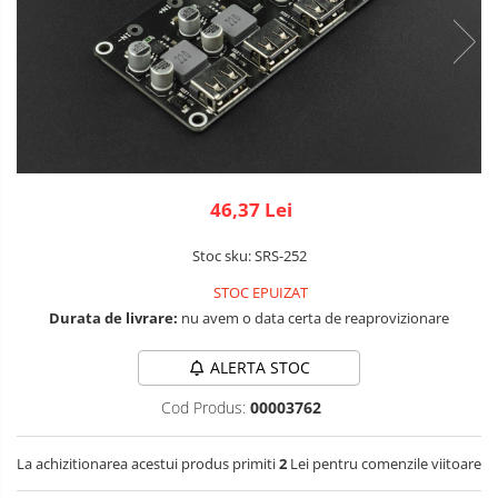
Micro Metal
Radio
Intel
Lumina
Surse de alimentare
Motoare
Releu
Latte Panda
Magnetic
Motor 25D
Motor 37D
RS-232
Micro:bit
PIR
Motoreductor plastic
RS-485
Nvidia
Radar
Stepper
RTC
Olinuxino
Sonar
Sub-Micro
46,37 Lei
Tamiya
Telecomenzi
Photon
Sunet
Stoc sku: SRS-252
Roti si Senile
PIC
Tensiune
STOC EPUIZAT
Rulmenti
Platforme de dezvoltare
Termocuple
Durata de livrare:
nu avem o data certa de reaprovizionare
Sasiu
Python
Video
ALERTA STOC
Servomotoare
Teensy
Vreme
Cod Produs:
00003762
Suruburi, Piulite, Conectare
Thing
La achizitionarea acestui produs primiti
2
Lei pentru comenzile viitoare
TI