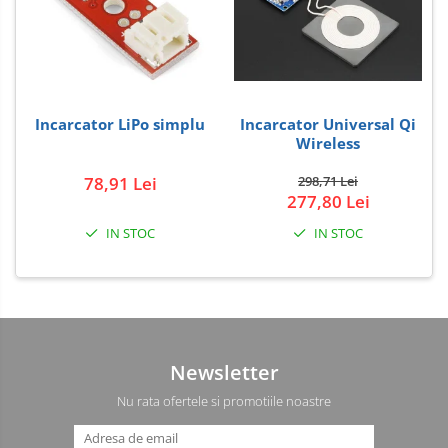
Incarcator LiPo simplu
Incarcator Universal Qi
Wireless
78,91 Lei
298,71 Lei
277,80 Lei
IN STOC
IN STOC
Newsletter
Nu rata ofertele si promotiile noastre