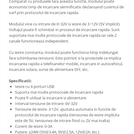
Comparat cu produsele fara aceasta functie, modulul poate
economisi timp de incarcare semnificativ declansand curentul de
varf prin protocolul de incarcare rapida.
Modulul vine cu intrare de 6~32V si iesire de 3~12V (5V implicit).
Voltajul poate fi schimbat in procesul de incarcare rapida. Sunt
suportate mai multe protocoale de incarcare rapida iar cele 2
canale functioneaza independent.
Cu iesire constanta, modulul poate functiona timp indelungat
fara schimbarea tensiunii. Este potrivit si la proiectele ce implica
incarcarea rapida a telefoanelor mobile, incarcare in autovehicul,
incarcare solara, surse de alimentare DIY, etc.
Specificatii:
Iesire cu 4 porturi USB
Suporta mai multe protocoale de incarcare rapida
Poate fi utilizat la incarcare si alimentare
Interval tensiune de intrare: 6V-32V
Tensiune de iesire: 3-12V, ajustata automata in functie de
protocolul de incarcare rapida (tensiunea de iesire implicita
este de 5V, tensiunea de intrare fiind cu 2V mai inalta)
Curent de iesire: 0-3A
Putere: ≤24W (5V@3.4A, 9V@2.5A, 12V@2A, etc.)