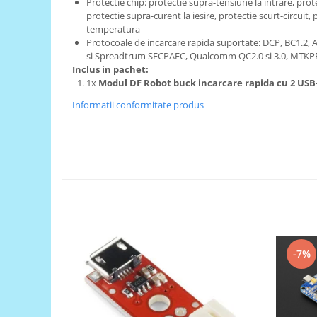
Protectie chip: protectie supra-tensiune la intrare, prot
Generale
protectie supra-curent la iesire, protectie scurt-circuit,
LED
temperatura
Protocoale de incarcare rapida suportate: DCP, BC1.2
Microcontrollere AVR
si Spreadtrum SFCPAFC, Qualcomm QC2.0 si 3.0, MTKP
PCB - Placute Circuit
Inclus in pachet:
1x
Modul DF Robot buck incarcare rapida cu 2 USB
Rezistoare
Informatii conformitate produs
Creion 3D 3Doodler
Imprimante 3D
Imprimante 3D
3Doodler
Componente
Componente
Componente E3D
Filament Premium ABS 1.75 mm
-7%
Filament Premium ABS 3 mm
Filament Premium PLA 1.75 mm