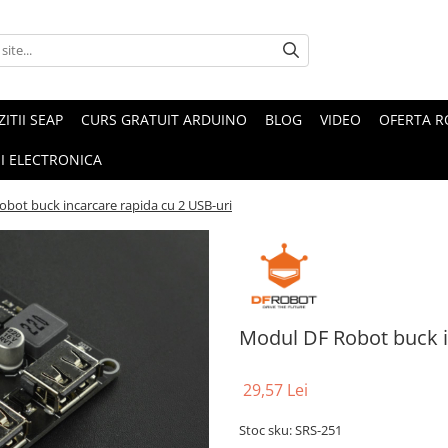
ZITII SEAP
CURS GRATUIT ARDUINO
BLOG
VIDEO
OFERTA 
I ELECTRONICA
bot buck incarcare rapida cu 2 USB-uri
Modul DF Robot buck i
29,57 Lei
Stoc sku: SRS-251