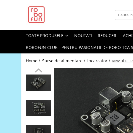
Toate Produsele
Arduino Original
TOATE PRODUSELE
NOUTATI
REDUCERI
ACHI
Arduino Compatibil
Raspberry PI
ROBOFUN CLUB - PENTRU PASIONATII DE ROBOTICA S
Raspberry PI
Home /
Surse de alimentare /
Incarcator /
Modul DF Ro
Alimentare
Racire
Hat
Accesorii
Audio
Cabluri si Conectori
Camera
Cutii