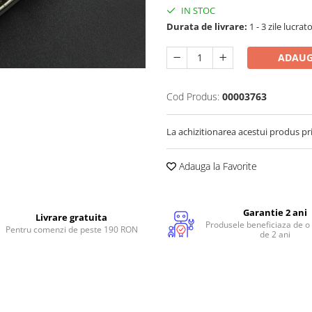
IN STOC
Durata de livrare:
1 - 3 zile lucrat
ADAUG
Cod Produs:
00003763
La achizitionarea acestui produs pr
Adauga la Favorite
Garantie 2 ani
Livrare gratuita
Produsele beneficiaza de o
Pentru comenzi de peste 190 RON
de 2 ani