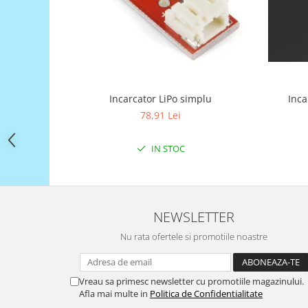
Filamente Speciale
Prusa I3 DIY Kit
Carti
Pentru Incepatori
Kituri incepatori Arduino
Incarcator LiPo simplu
Inca
Pentru Incepatori
78,91 Lei
Micro:bit
Junior Robotics
IN STOC
Carti
Junior Robotics
Lego Education
NEWSLETTER
STEM Education
Nu rata ofertele si promotiile noastre
Ugears
Kit Fun
Vreau sa primesc newsletter cu promotiile magazinului.
Kit Roboti
Afla mai multe in
Politica de Confidentialitate
Cadouri