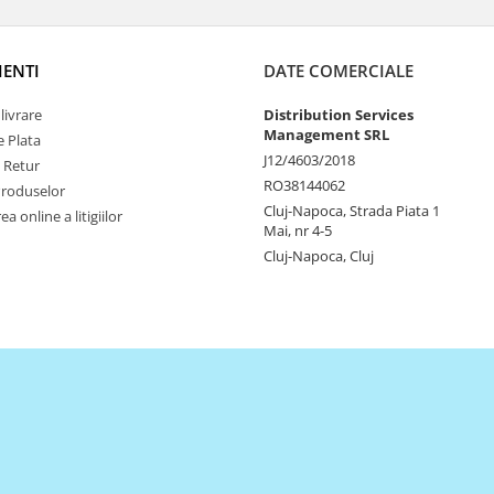
IENTI
DATE COMERCIALE
livrare
Distribution Services
Management SRL
 Plata
J12/4603/2018
e Retur
RO38144062
Produselor
Cluj-Napoca, Strada Piata 1
a online a litigiilor
Mai, nr 4-5
Cluj-Napoca, Cluj