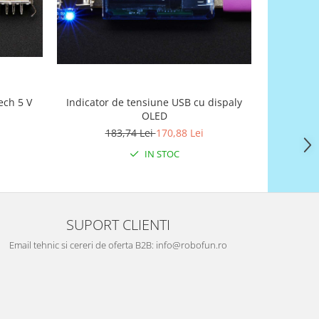
ech 5 V
Indicator de tensiune USB cu dispaly
SparkFu
OLED
183,74 Lei
170,88 Lei
IN STOC
SUPORT CLIENTI
Email tehnic si cereri de oferta B2B: info@robofun.ro