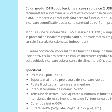
RS-485
Cu un
modul DF Robot buck incarcare rapida cu 2 USB
recunoastere a incarcarii la 5V care este compatibila cu 99
RTC
piata. Comparat cu produsele fara aceasta functie, modul
Telecomenzi
incarcare semnificativ declansand curentul de varf prin pro
Accesorii
Modulul vine cu intrare de 6~32V si iesire de 3~12V (5V impl
Accesorii
in procesul de incarcare rapida. Sunt suportate mai multe 
iar cele 2 canale functioneaza independent.
Antene
Cu iesire constanta, modulul poate functiona timp indelun
Breadboard
Este potrivit si la proiectele ce implica incarcarea rapida a 
Cabluri
autovehicul, incarcare solara, surse de alimentare DIY, etc.
Conectori
Specificatii:
Iesire cu 2 porturi USB
Cutii
Suporta mai multe protocoale de incarcare rapida
Sticker
Poate fi utilizat la incarcare si alimentare
Interval tensiune de intrare: 6V-32V
Componente
Tensiune de iesire: 3-12V, ajustata automata in functie 
Butoane, Tastaturi
(tensiunea de iesire implicita este de 5V, tensiunea de in
Curent de iesire: 0-3A
Condensatoare
Putere: ≤24W (5V@3.4A, 9V@2.5A, 12V@2A, etc.)