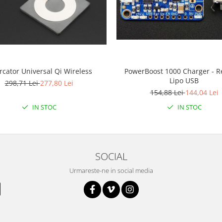
rcator Universal Qi Wireless
PowerBoost 1000 Charger - R
Lipo USB
298,71 Lei
277,80 Lei
154,88 Lei
144,04 Lei
IN STOC
IN STOC
SOCIAL
Urmareste-ne in social media