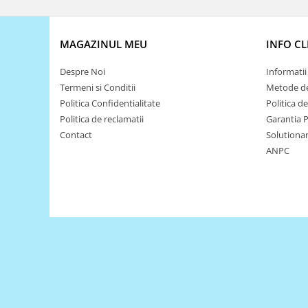
Puzzle mecanic Ugears
Organizator de chei Wunderkey
MAGAZINUL MEU
INFO CL
Constructor foto Mozabrick &
Qbrix
Despre Noi
Informatii 
Termeni si Conditii
Metode de
Puzzle lemn Cluebox
Politica Confidentialitate
Politica d
Jocuri de societate
Politica de reclamatii
Garantia 
Mecanice
Contact
Solutionare
ANPC
3D Printer & CNC
Actuator
Altele
Driver
Altele
DC
Servo
Stepper