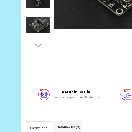
LCD
Module
Adaptoare si convertoare
ADC
Audio
CAN
Convertor nivel logic
Convertor USB la serial
Datalogger
LCD
Retur in 30 zile
Module
Te poti razgandi in 30 de zile
Multiplexor
Radio
Releu
Review-uri
(0)
Descriere
RS-232