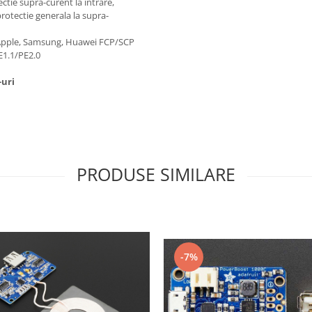
ectie supra-curent la intrare,
 protectie generala la supra-
, Apple, Samsung, Huawei FCP/SCP
E1.1/PE2.0
-uri
PRODUSE SIMILARE
-7%