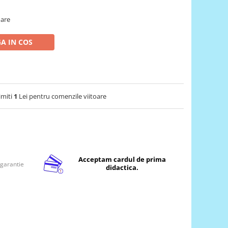
oare
A IN COS
imiti
1
Lei pentru comenzile viitoare
Acceptam cardul de prima
 garantie
didactica.